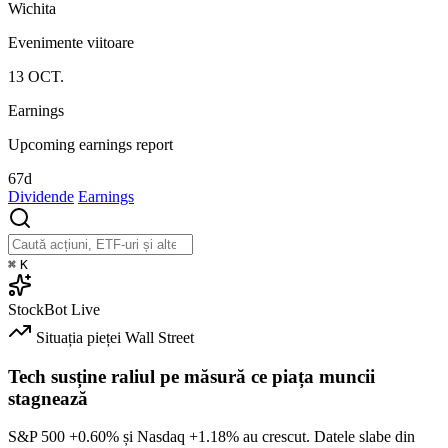
Wichita
Evenimente viitoare
13
OCT.
Earnings
Upcoming earnings report
67d
Dividende
Earnings
⌘
K
StockBot
Live
Situația pieței
Wall Street
Tech susține raliul pe măsură ce piața muncii
stagnează
S&P 500
+0.60%
și Nasdaq
+1.18%
au crescut. Datele slabe din