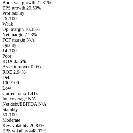
Book val. growth
21.31%
EPS growth
29.50%
Profitability
26
/100
Weak
Op. margin
10.35%
Net margin
7.23%
FCF margin
N/A
Quality
14
/100
Poor
ROA
0.36%
Asset turnover
0.05x
ROE
2.94%
Debt
100
/100
Low
Current ratio
1.41x
Int. coverage
N/A
Net debt/EBITDA
N/A
Stability
50
/100
Moderate
Rev. volatility
26.83%
EPS volatility
448.97%