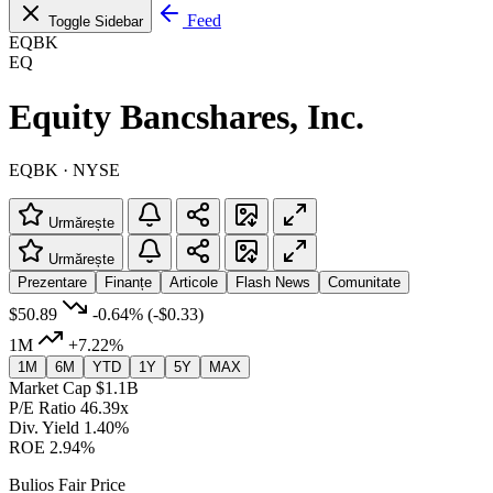
Feed
Toggle Sidebar
EQBK
EQ
Equity Bancshares, Inc.
EQBK · NYSE
Urmărește
Urmărește
Prezentare
Finanțe
Articole
Flash News
Comunitate
$50.89
-0.64%
(-$0.33)
1M
+7.22%
1M
6M
YTD
1Y
5Y
MAX
Market Cap
$1.1B
P/E Ratio
46.39x
Div. Yield
1.40%
ROE
2.94%
Bulios Fair Price