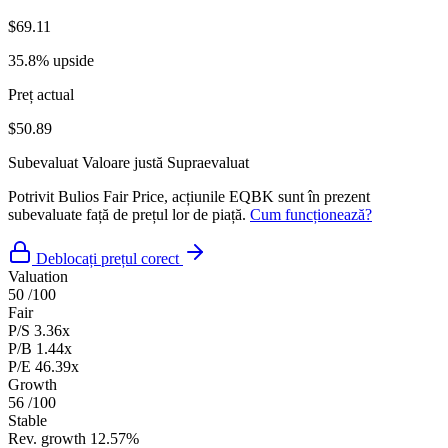
$69.11
35.8% upside
Preț actual
$50.89
Subevaluat
Valoare justă
Supraevaluat
Potrivit Bulios Fair Price, acțiunile EQBK sunt în prezent
subevaluate față de prețul lor de piață.
Cum funcționează?
Deblocați prețul corect
Valuation
50
/100
Fair
P/S
3.36x
P/B
1.44x
P/E
46.39x
Growth
56
/100
Stable
Rev. growth
12.57%