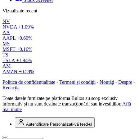
Stock Screener
Vizualizate recent
NV
NVDA
+1.09%
AA
AAPL
+0.60%
MS
MSFT
+0.16%
TS
TSLA
+1.94%
AM
AMZN
+0.59%
Politica de confidențialitate
·
Termeni și condiții
·
Noutăți
·
Despre
·
Redacția
Toate datele furnizate pe platforma Bulios au scop exclusiv
informativ și nu sunt destinate tranzacționării sau investițiilor.
Află
mai multe
Autentificare
Personalizați-vă feed-ul