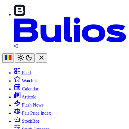
v2
Feed
Watchlist
Calendar
Articole
Flash News
Fair Price Index
StockBot