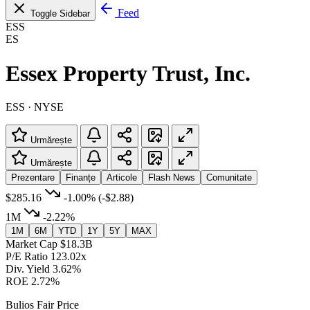
Feed
Toggle Sidebar
ESS
ES
Essex Property Trust, Inc.
ESS · NYSE
Urmărește
Urmărește
Prezentare
Finanțe
Articole
Flash News
Comunitate
$285.16
-1.00%
(-$2.88)
1M
-2.22%
1M
6M
YTD
1Y
5Y
MAX
Market Cap
$18.3B
P/E Ratio
123.02x
Div. Yield
3.62%
ROE
2.72%
Bulios Fair Price