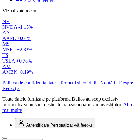
Stock Screener
Vizualizate recent
NV
NVDA
-1.15%
AA
AAPL
-0.61%
MS
MSFT
+2.32%
TS
TSLA
+0.78%
AM
AMZN
-0.19%
Politica de confidențialitate
·
Termeni și condiții
·
Noutăți
·
Despre
·
Redacția
Toate datele furnizate pe platforma Bulios au scop exclusiv
informativ și nu sunt destinate tranzacționării sau investițiilor.
Află
mai multe
Autentificare
Personalizați-vă feed-ul