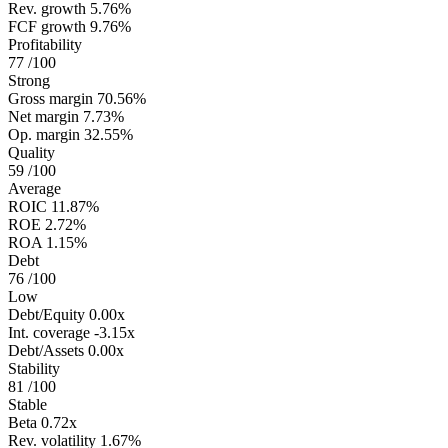
Rev. growth
5.76%
FCF growth
9.76%
Profitability
77
/100
Strong
Gross margin
70.56%
Net margin
7.73%
Op. margin
32.55%
Quality
59
/100
Average
ROIC
11.87%
ROE
2.72%
ROA
1.15%
Debt
76
/100
Low
Debt/Equity
0.00x
Int. coverage
-3.15x
Debt/Assets
0.00x
Stability
81
/100
Stable
Beta
0.72x
Rev. volatility
1.67%