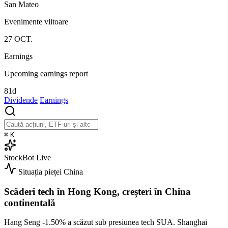
San Mateo
Evenimente viitoare
27
OCT.
Earnings
Upcoming earnings report
81d
Dividende
Earnings
⌘
K
StockBot
Live
Situația pieței
China
Scăderi tech în Hong Kong, creșteri în China
continentală
Hang Seng
-1.50%
a scăzut sub presiunea tech SUA. Shanghai