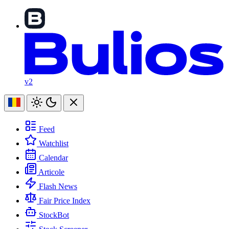
v2
Feed
Watchlist
Calendar
Articole
Flash News
Fair Price Index
StockBot