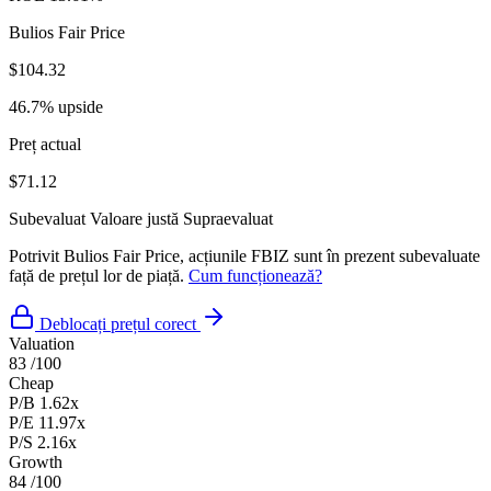
Bulios Fair Price
$104.32
46.7% upside
Preț actual
$71.12
Subevaluat
Valoare justă
Supraevaluat
Potrivit Bulios Fair Price, acțiunile FBIZ sunt în prezent subevaluate
față de prețul lor de piață.
Cum funcționează?
Deblocați prețul corect
Valuation
83
/100
Cheap
P/B
1.62x
P/E
11.97x
P/S
2.16x
Growth
84
/100