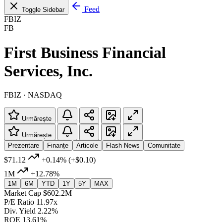
Feed
Toggle Sidebar
FBIZ
FB
First Business Financial
Services, Inc.
FBIZ · NASDAQ
Urmărește
Urmărește
Prezentare
Finanțe
Articole
Flash News
Comunitate
$71.12
+0.14%
(+$0.10)
1M
+12.78%
1M
6M
YTD
1Y
5Y
MAX
Market Cap
$602.2M
P/E Ratio
11.97x
Div. Yield
2.22%
ROE
13.61%