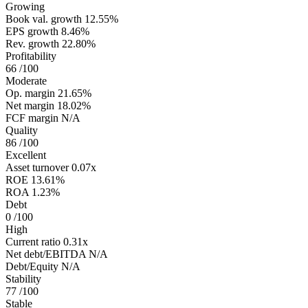
Growing
Book val. growth
12.55%
EPS growth
8.46%
Rev. growth
22.80%
Profitability
66
/100
Moderate
Op. margin
21.65%
Net margin
18.02%
FCF margin
N/A
Quality
86
/100
Excellent
Asset turnover
0.07x
ROE
13.61%
ROA
1.23%
Debt
0
/100
High
Current ratio
0.31x
Net debt/EBITDA
N/A
Debt/Equity
N/A
Stability
77
/100
Stable