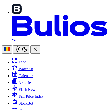
v2
Feed
Watchlist
Calendar
Articole
Flash News
Fair Price Index
StockBot