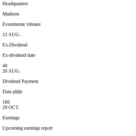
Headquarters
Madison
Evenimente viitoare
12
AUG.
Ex-Dividend
Ex-dividend date
4d
26
AUG.
Dividend Payment
Data plății
18d
29
OCT.
Earnings
Upcoming earnings report