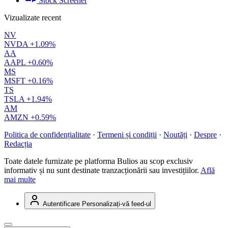
Stock Screener
Vizualizate recent
NV
NVDA
+1.09%
AA
AAPL
+0.60%
MS
MSFT
+0.16%
TS
TSLA
+1.94%
AM
AMZN
+0.59%
Politica de confidențialitate
·
Termeni și condiții
·
Noutăți
·
Despre
·
Redacția
Toate datele furnizate pe platforma Bulios au scop exclusiv
informativ și nu sunt destinate tranzacționării sau investițiilor.
Află
mai multe
Autentificare
Personalizați-vă feed-ul