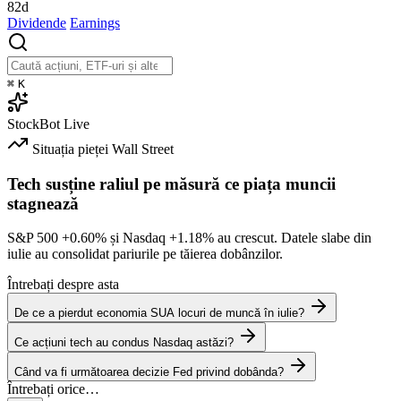
82d
Dividende
Earnings
⌘
K
StockBot
Live
Situația pieței
Wall Street
Tech susține raliul pe măsură ce piața muncii
stagnează
S&P 500
+0.60%
și Nasdaq
+1.18%
au crescut. Datele slabe din
iulie au consolidat pariurile pe tăierea dobânzilor.
Întrebați despre asta
De ce a pierdut economia SUA locuri de muncă în iulie?
Ce acțiuni tech au condus Nasdaq astăzi?
Când va fi următoarea decizie Fed privind dobânda?