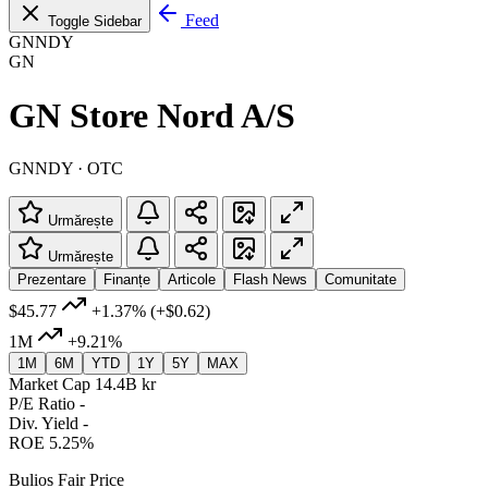
Feed
Toggle Sidebar
GNNDY
GN
GN Store Nord A/S
GNNDY · OTC
Urmărește
Urmărește
Prezentare
Finanțe
Articole
Flash News
Comunitate
$45.77
+1.37%
(+$0.62)
1M
+9.21%
1M
6M
YTD
1Y
5Y
MAX
Market Cap
14.4B kr
P/E Ratio
-
Div. Yield
-
ROE
5.25%
Bulios Fair Price