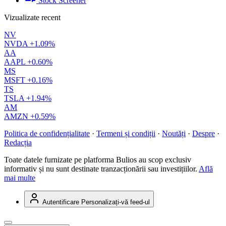
Stock Screener
Vizualizate recent
NV
NVDA
+1.09%
AA
AAPL
+0.60%
MS
MSFT
+0.16%
TS
TSLA
+1.94%
AM
AMZN
+0.59%
Politica de confidențialitate
·
Termeni și condiții
·
Noutăți
·
Despre
·
Redacția
Toate datele furnizate pe platforma Bulios au scop exclusiv
informativ și nu sunt destinate tranzacționării sau investițiilor.
Află
mai multe
Autentificare
Personalizați-vă feed-ul