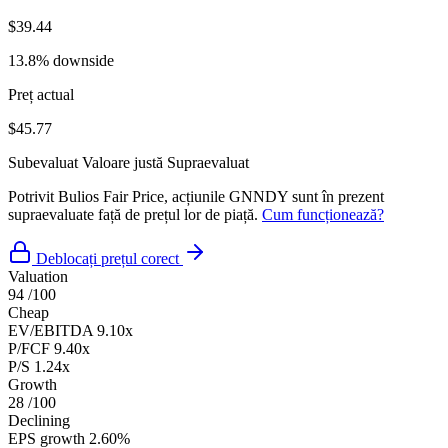
$39.44
13.8% downside
Preț actual
$45.77
Subevaluat
Valoare justă
Supraevaluat
Potrivit Bulios Fair Price, acțiunile GNNDY sunt în prezent
supraevaluate față de prețul lor de piață.
Cum funcționează?
Deblocați prețul corect
Valuation
94
/100
Cheap
EV/EBITDA
9.10x
P/FCF
9.40x
P/S
1.24x
Growth
28
/100
Declining
EPS growth
2.60%