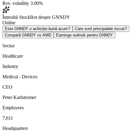
Rev. volatility
3.00%
Întreabă StockBot despre GNNDY
Online
Este GNNDY o achiziție bună acum?
Care sunt principalele riscuri?
Compară GNNDY vs AMD
Earnings outlook pentru GNNDY
Sector
Healthcare
Industry
Medical - Devices
CEO
Peter Karlstromer
Employees
7,611
Headquarters