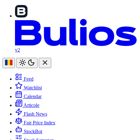
v2
Feed
Watchlist
Calendar
Articole
Flash News
Fair Price Index
StockBot