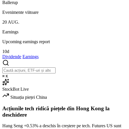
Ballerup
Evenimente viitoare
20
AUG.
Earnings
Upcoming earnings report
10d
Dividende
Earnings
⌘
K
StockBot
Live
Situația pieței
China
Acțiunile tech ridică piețele din Hong Kong la
deschidere
Hang Seng
+0.53%
a deschis în creștere pe tech. Futures US sunt