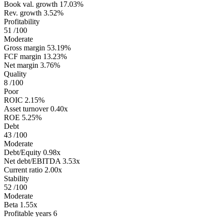
Book val. growth
17.03%
Rev. growth
3.52%
Profitability
51
/100
Moderate
Gross margin
53.19%
FCF margin
13.23%
Net margin
3.76%
Quality
8
/100
Poor
ROIC
2.15%
Asset turnover
0.40x
ROE
5.25%
Debt
43
/100
Moderate
Debt/Equity
0.98x
Net debt/EBITDA
3.53x
Current ratio
2.00x
Stability
52
/100
Moderate
Beta
1.55x
Profitable years
6