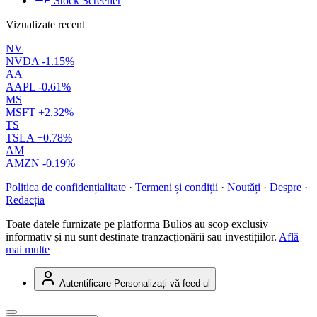
Stock Screener
Vizualizate recent
NV
NVDA
-1.15%
AA
AAPL
-0.61%
MS
MSFT
+2.32%
TS
TSLA
+0.78%
AM
AMZN
-0.19%
Politica de confidențialitate
·
Termeni și condiții
·
Noutăți
·
Despre
·
Redacția
Toate datele furnizate pe platforma Bulios au scop exclusiv
informativ și nu sunt destinate tranzacționării sau investițiilor.
Află
mai multe
Autentificare
Personalizați-vă feed-ul