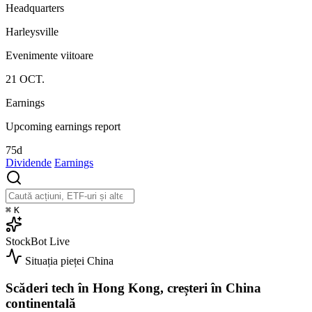
Headquarters
Harleysville
Evenimente viitoare
21
OCT.
Earnings
Upcoming earnings report
75d
Dividende
Earnings
⌘
K
StockBot
Live
Situația pieței
China
Scăderi tech în Hong Kong, creșteri în China
continentală