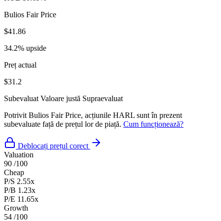
Bulios Fair Price
$41.86
34.2% upside
Preț actual
$31.2
Subevaluat
Valoare justă
Supraevaluat
Potrivit Bulios Fair Price, acțiunile HARL sunt în prezent
subevaluate față de prețul lor de piață.
Cum funcționează?
Deblocați prețul corect
Valuation
90
/100
Cheap
P/S
2.55x
P/B
1.23x
P/E
11.65x
Growth
54
/100