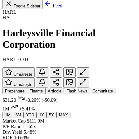
Feed
Toggle Sidebar
HARL
HA
Harleysville Financial
Corporation
HARL · OTC
Urmărește
Urmărește
Prezentare
Finanțe
Articole
Flash News
Comunitate
$31.20
-0.29%
(-$0.09)
1M
+5.41%
1M
6M
YTD
1Y
5Y
MAX
Market Cap
$111.0M
P/E Ratio
11.65x
Div. Yield
5.48%
ROE
10.69%