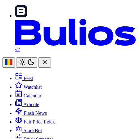
v2
Feed
Watchlist
Calendar
Articole
Flash News
Fair Price Index
StockBot