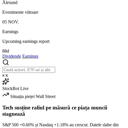
Ålesund
Evenimente viitoare
05
NOV.
Earnings
Upcoming earnings report
88d
Dividende
Earnings
⌘
K
StockBot
Live
Situația pieței
Wall Street
Tech susține raliul pe măsură ce piața muncii
stagnează
S&P 500
+0.60%
și Nasdaq
+1.18%
au crescut. Datele slabe din