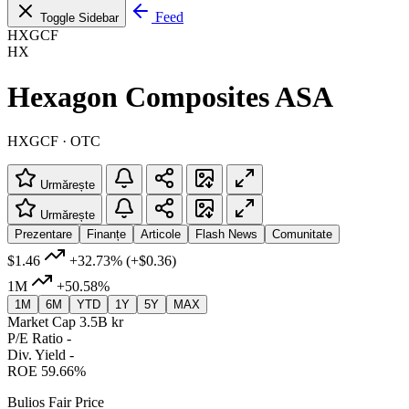
Feed
Toggle Sidebar
HXGCF
HX
Hexagon Composites ASA
HXGCF · OTC
Urmărește
Urmărește
Prezentare
Finanțe
Articole
Flash News
Comunitate
$1.46
+32.73%
(+$0.36)
1M
+50.58%
1M
6M
YTD
1Y
5Y
MAX
Market Cap
3.5B kr
P/E Ratio
-
Div. Yield
-
ROE
59.66%
Bulios Fair Price