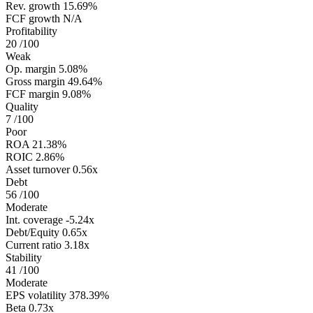
Rev. growth
15.69%
FCF growth
N/A
Profitability
20
/100
Weak
Op. margin
5.08%
Gross margin
49.64%
FCF margin
9.08%
Quality
7
/100
Poor
ROA
21.38%
ROIC
2.86%
Asset turnover
0.56x
Debt
56
/100
Moderate
Int. coverage
-5.24x
Debt/Equity
0.65x
Current ratio
3.18x
Stability
41
/100
Moderate
EPS volatility
378.39%
Beta
0.73x