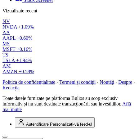
Stock Screener
Vizualizate recent
NV
NVDA
+1.09%
AA
AAPL
+0.60%
MS
MSFT
+0.16%
TS
TSLA
+1.94%
AM
AMZN
+0.59%
Politica de confidențialitate
·
Termeni și condiții
·
Noutăți
·
Despre
·
Redacția
Toate datele furnizate pe platforma Bulios au scop exclusiv
informativ și nu sunt destinate tranzacționării sau investițiilor.
Află
mai multe
Autentificare
Personalizați-vă feed-ul