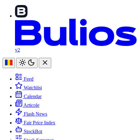
v2
Feed
Watchlist
Calendar
Articole
Flash News
Fair Price Index
StockBot