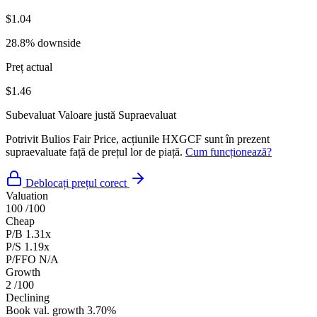
$1.04
28.8% downside
Preț actual
$1.46
Subevaluat
Valoare justă
Supraevaluat
Potrivit Bulios Fair Price, acțiunile HXGCF sunt în prezent
supraevaluate față de prețul lor de piață.
Cum funcționează?
Deblocați prețul corect
Valuation
100
/100
Cheap
P/B
1.31x
P/S
1.19x
P/FFO
N/A
Growth
2
/100
Declining
Book val. growth
3.70%