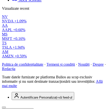
Stock Screener
Vizualizate recent
NV
NVDA
+1.09%
AA
AAPL
+0.60%
MS
MSFT
+0.16%
TS
TSLA
+1.94%
AM
AMZN
+0.59%
Politica de confidențialitate
·
Termeni și condiții
·
Noutăți
·
Despre
·
Redacția
Toate datele furnizate pe platforma Bulios au scop exclusiv
informativ și nu sunt destinate tranzacționării sau investițiilor.
Află
mai multe
Autentificare
Personalizați-vă feed-ul