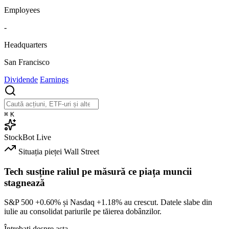
Employees
-
Headquarters
San Francisco
Dividende
Earnings
⌘
K
StockBot
Live
Situația pieței
Wall Street
Tech susține raliul pe măsură ce piața muncii
stagnează
S&P 500
+0.60%
și Nasdaq
+1.18%
au crescut. Datele slabe din
iulie au consolidat pariurile pe tăierea dobânzilor.
Întrebați despre asta