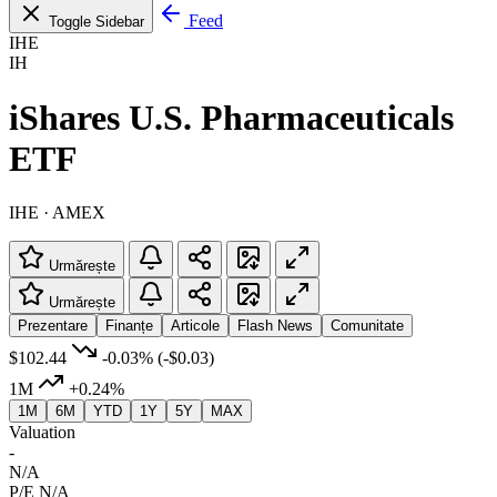
Feed
Toggle Sidebar
IHE
IH
iShares U.S. Pharmaceuticals
ETF
IHE · AMEX
Urmărește
Urmărește
Prezentare
Finanțe
Articole
Flash News
Comunitate
$102.44
-0.03%
(-$0.03)
1M
+0.24%
1M
6M
YTD
1Y
5Y
MAX
Valuation
-
N/A
P/E
N/A