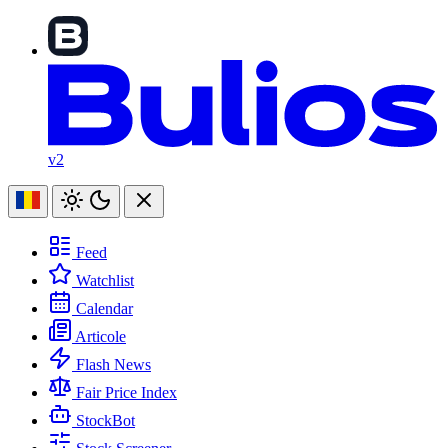
v2
Feed
Watchlist
Calendar
Articole
Flash News
Fair Price Index
StockBot