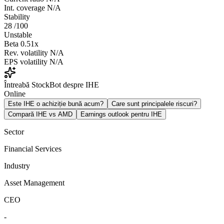
Int. coverage
N/A
Stability
28
/100
Unstable
Beta
0.51x
Rev. volatility
N/A
EPS volatility
N/A
Întreabă StockBot despre IHE
Online
Este IHE o achiziție bună acum?
Care sunt principalele riscuri?
Compară IHE vs AMD
Earnings outlook pentru IHE
Sector
Financial Services
Industry
Asset Management
CEO
-