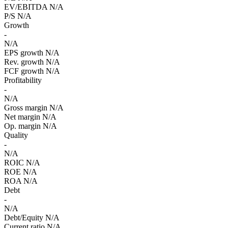
EV/EBITDA
N/A
P/S
N/A
Growth
-
N/A
EPS growth
N/A
Rev. growth
N/A
FCF growth
N/A
Profitability
-
N/A
Gross margin
N/A
Net margin
N/A
Op. margin
N/A
Quality
-
N/A
ROIC
N/A
ROE
N/A
ROA
N/A
Debt
-
N/A
Debt/Equity
N/A
Current ratio
N/A