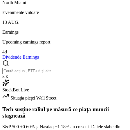
North Miami
Evenimente viitoare
13
AUG.
Earnings
Upcoming earnings report
4d
Dividende
Earnings
⌘
K
StockBot
Live
Situația pieței
Wall Street
Tech susține raliul pe măsură ce piața muncii
stagnează
S&P 500
+0.60%
și Nasdaq
+1.18%
au crescut. Datele slabe din