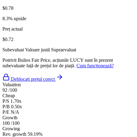
$0.78
8.3% upside
Preț actual
$0.72
Subevaluat
Valoare justă
Supraevaluat
Potrivit Bulios Fair Price, acțiunile LUCY sunt în prezent
subevaluate față de prețul lor de piață.
Cum funcționează?
Deblocați prețul corect
Valuation
92
/100
Cheap
P/S
1.70x
P/B
0.50x
P/E
N/A
Growth
100
/100
Growing
Rev. growth
59.19%