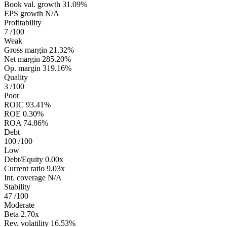
Book val. growth
31.09%
EPS growth
N/A
Profitability
7
/100
Weak
Gross margin
21.32%
Net margin
285.20%
Op. margin
319.16%
Quality
3
/100
Poor
ROIC
93.41%
ROE
0.30%
ROA
74.86%
Debt
100
/100
Low
Debt/Equity
0.00x
Current ratio
9.03x
Int. coverage
N/A
Stability
47
/100
Moderate
Beta
2.70x
Rev. volatility
16.53%