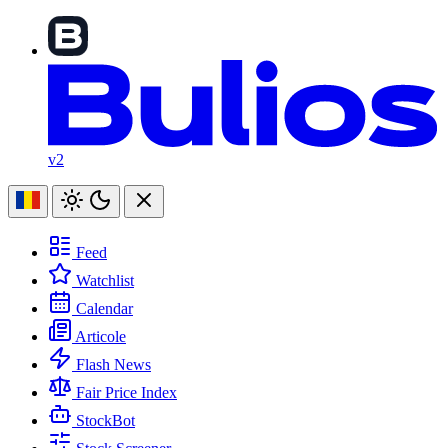
v2
Feed
Watchlist
Calendar
Articole
Flash News
Fair Price Index
StockBot