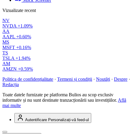
Stock Screener
Vizualizate recent
NV
NVDA
+1.09%
AA
AAPL
+0.60%
MS
MSFT
+0.16%
TS
TSLA
+1.94%
AM
AMZN
+0.59%
Politica de confidențialitate
·
Termeni și condiții
·
Noutăți
·
Despre
·
Redacția
Toate datele furnizate pe platforma Bulios au scop exclusiv
informativ și nu sunt destinate tranzacționării sau investițiilor.
Află
mai multe
Autentificare
Personalizați-vă feed-ul