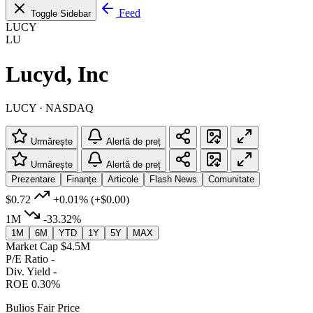
Feed
Toggle Sidebar
LUCY
LU
Lucyd, Inc
LUCY · NASDAQ
Urmărește
Alertă de preț
Urmărește
Alertă de preț
Prezentare
Finanțe
Articole
Flash News
Comunitate
$0.72
+0.01%
(+$0.00)
1M
-33.32%
1M
6M
YTD
1Y
5Y
MAX
Market Cap
$4.5M
P/E Ratio
-
Div. Yield
-
ROE
0.30%
Bulios Fair Price