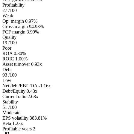
Profitability
27
/100
Weak
Op. margin
0.97%
Gross margin
94.93%
FCF margin
3.99%
Quality
19
/100
Poor
ROA
0.80%
ROIC
1.00%
Asset turnover
0.93x
Debt
93
/100
Low
Net debt/EBITDA
-1.16x
Debt/Equity
0.43x
Current ratio
2.68x
Stability
51
/100
Moderate
EPS volatility
383.81%
Beta
1.23x
Profitable years
2