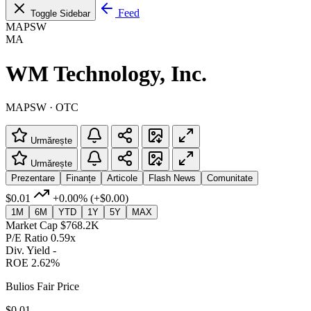
Feed
Toggle Sidebar
MAPSW
MA
WM Technology, Inc.
MAPSW · OTC
Urmărește
Urmărește
Prezentare
Finanțe
Articole
Flash News
Comunitate
$0.01
+0.00%
(+$0.00)
1M
6M
YTD
1Y
5Y
MAX
Market Cap
$768.2K
P/E Ratio
0.59x
Div. Yield
-
ROE
2.62%
Bulios Fair Price
$0.01