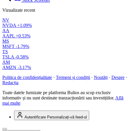
Stock Screener
Vizualizate recent
NV
NVDA
+1.09%
AA
AAPL
+0.53%
MS
MSFT
-1.79%
TS
TSLA
-0.58%
AM
AMZN
-3.17%
Politica de confidențialitate
·
Termeni și condiții
·
Noutăți
·
Despre
·
Redacția
Toate datele furnizate pe platforma Bulios au scop exclusiv
informativ și nu sunt destinate tranzacționării sau investițiilor.
Află
mai multe
Autentificare
Personalizați-vă feed-ul