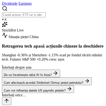
Dividende
Earnings
⌘
K
StockBot
Live
Situația pieței
China
Retragerea tech apasă acțiunile chineze la deschidere
Shanghai
-0.36%
și Shenzhen
-1.15%
scad pe fondul răcirii raliului
tech. Futures S&P 500
+0.20%
cresc ușor.
Întrebați despre asta
De ce încetinește raliul AI în Asia?
Cum afectează acordul Strâmtorii Ormuz prețul petrolului?
Cum vor influența datele US payrolls piețele?