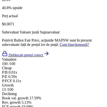
40.8% upside
Preț actual
$0.0071
Subevaluat
Valoare justă
Supraevaluat
Potrivit Bulios Fair Price, acțiunile MAPSW sunt în prezent
subevaluate față de prețul lor de piață.
Cum funcționează?
Deblocați prețul corect
Valuation
100
/100
Cheap
P/B
0.01x
P/E
0.59x
P/FCF
0.11x
Growth
13
/100
Declining
Book val. growth
17.59%
Rev. growth
5.13%
FCF growth
33.69%