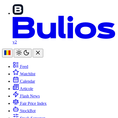
v2
Feed
Watchlist
Calendar
Articole
Flash News
Fair Price Index
StockBot