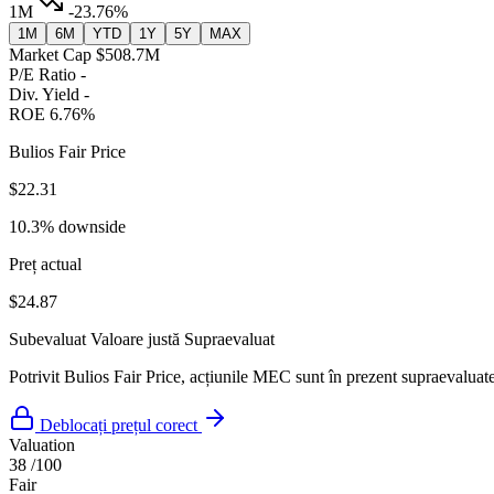
1M
-23.76%
1M
6M
YTD
1Y
5Y
MAX
Market Cap
$508.7M
P/E Ratio
-
Div. Yield
-
ROE
6.76%
Bulios Fair Price
$22.31
10.3% downside
Preț actual
$24.87
Subevaluat
Valoare justă
Supraevaluat
Potrivit Bulios Fair Price, acțiunile MEC sunt în prezent supraevaluate 
Deblocați prețul corect
Valuation
38
/100
Fair