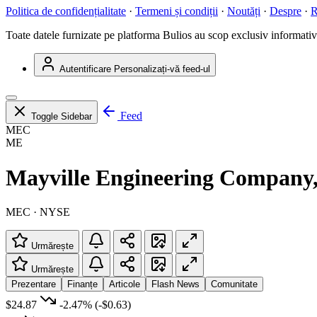
Politica de confidențialitate
·
Termeni și condiții
·
Noutăți
·
Despre
·
R
Toate datele furnizate pe platforma Bulios au scop exclusiv informativ ș
Autentificare
Personalizați-vă feed-ul
Feed
Toggle Sidebar
MEC
ME
Mayville Engineering Company,
MEC · NYSE
Urmărește
Urmărește
Prezentare
Finanțe
Articole
Flash News
Comunitate
$24.87
-2.47%
(-$0.63)