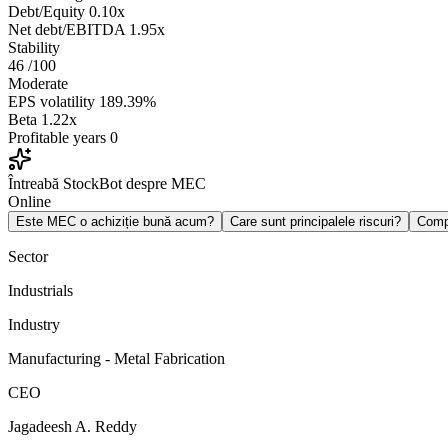
Debt/Equity
0.10x
Net debt/EBITDA
1.95x
Stability
46
/100
Moderate
EPS volatility
189.39%
Beta
1.22x
Profitable years
0
Întreabă StockBot despre MEC
Online
Este MEC o achiziție bună acum?
Care sunt principalele riscuri?
Comp
Sector
Industrials
Industry
Manufacturing - Metal Fabrication
CEO
Jagadeesh A. Reddy