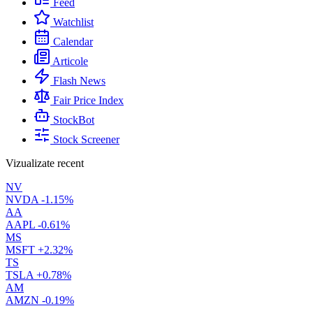
Feed
Watchlist
Calendar
Articole
Flash News
Fair Price Index
StockBot
Stock Screener
Vizualizate recent
NV
NVDA
-1.15%
AA
AAPL
-0.61%
MS
MSFT
+2.32%
TS
TSLA
+0.78%
AM
AMZN
-0.19%