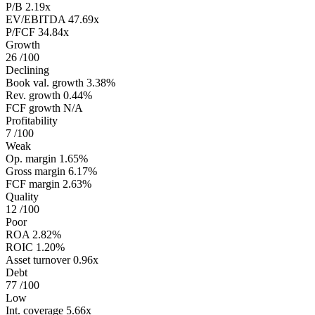
P/B
2.19x
EV/EBITDA
47.69x
P/FCF
34.84x
Growth
26
/100
Declining
Book val. growth
3.38%
Rev. growth
0.44%
FCF growth
N/A
Profitability
7
/100
Weak
Op. margin
1.65%
Gross margin
6.17%
FCF margin
2.63%
Quality
12
/100
Poor
ROA
2.82%
ROIC
1.20%
Asset turnover
0.96x
Debt
77
/100
Low
Int. coverage
5.66x