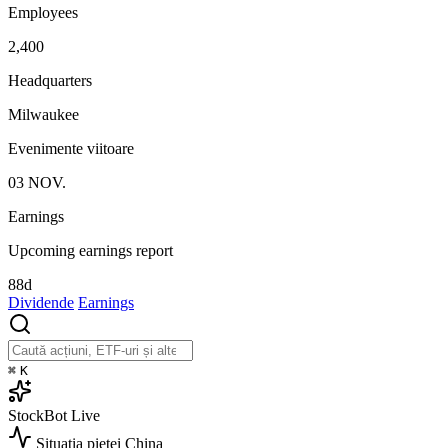
Employees
2,400
Headquarters
Milwaukee
Evenimente viitoare
03
NOV.
Earnings
Upcoming earnings report
88d
Dividende
Earnings
⌘
K
StockBot
Live
Situația pieței
China