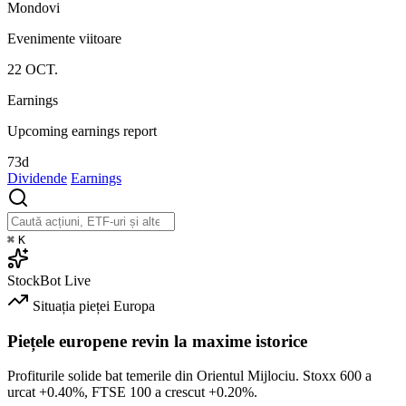
Mondovi
Evenimente viitoare
22
OCT.
Earnings
Upcoming earnings report
73d
Dividende
Earnings
⌘
K
StockBot
Live
Situația pieței
Europa
Piețele europene revin la maxime istorice
Profiturile solide bat temerile din Orientul Mijlociu. Stoxx 600 a
urcat
+0.40%
, FTSE 100 a crescut
+0.20%
.