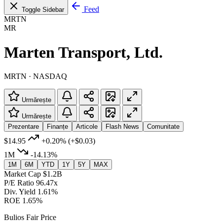
Feed
Toggle Sidebar
MRTN
MR
Marten Transport, Ltd.
MRTN · NASDAQ
Urmărește
Urmărește
Prezentare
Finanțe
Articole
Flash News
Comunitate
$14.95
+0.20%
(+$0.03)
1M
-14.13%
1M
6M
YTD
1Y
5Y
MAX
Market Cap
$1.2B
P/E Ratio
96.47x
Div. Yield
1.61%
ROE
1.65%
Bulios Fair Price