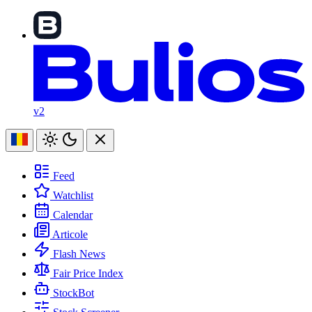
v2
Feed
Watchlist
Calendar
Articole
Flash News
Fair Price Index
StockBot