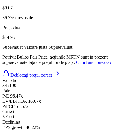
$9.07
39.3% downside
Preț actual
$14.95
Subevaluat
Valoare justă
Supraevaluat
Potrivit Bulios Fair Price, acțiunile MRTN sunt în prezent
supraevaluate față de prețul lor de piață.
Cum funcționează?
Deblocați prețul corect
Valuation
34
/100
Fair
P/E
96.47x
EV/EBITDA
16.67x
P/FCF
51.57x
Growth
5
/100
Declining
EPS growth
46.22%