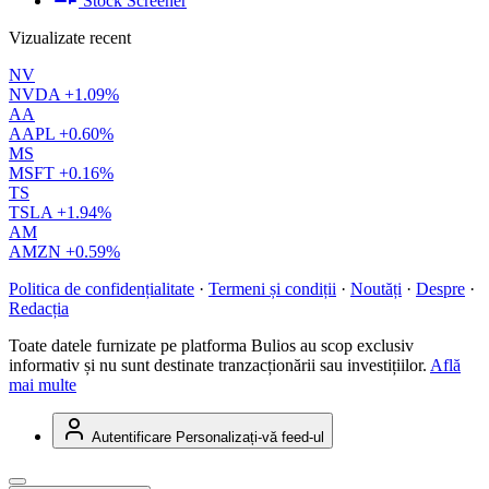
Stock Screener
Vizualizate recent
NV
NVDA
+1.09%
AA
AAPL
+0.60%
MS
MSFT
+0.16%
TS
TSLA
+1.94%
AM
AMZN
+0.59%
Politica de confidențialitate
·
Termeni și condiții
·
Noutăți
·
Despre
·
Redacția
Toate datele furnizate pe platforma Bulios au scop exclusiv
informativ și nu sunt destinate tranzacționării sau investițiilor.
Află
mai multe
Autentificare
Personalizați-vă feed-ul