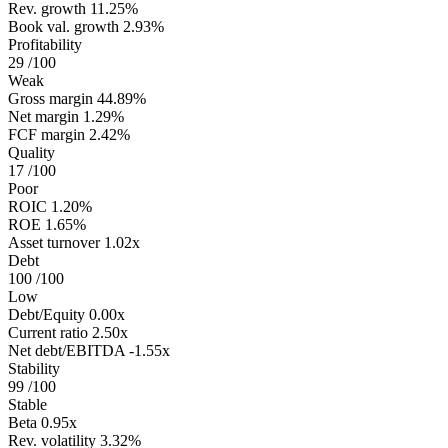
Rev. growth
11.25%
Book val. growth
2.93%
Profitability
29
/100
Weak
Gross margin
44.89%
Net margin
1.29%
FCF margin
2.42%
Quality
17
/100
Poor
ROIC
1.20%
ROE
1.65%
Asset turnover
1.02x
Debt
100
/100
Low
Debt/Equity
0.00x
Current ratio
2.50x
Net debt/EBITDA
-1.55x
Stability
99
/100
Stable
Beta
0.95x
Rev. volatility
3.32%