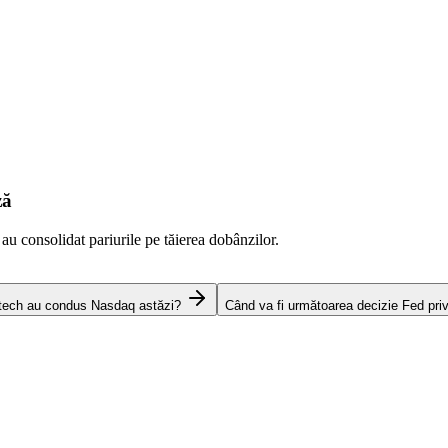
ză
 au consolidat pariurile pe tăierea dobânzilor.
 tech au condus Nasdaq astăzi?
Când va fi următoarea decizie Fed pri