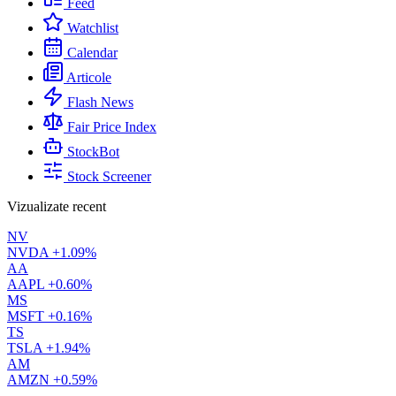
Feed
Watchlist
Calendar
Articole
Flash News
Fair Price Index
StockBot
Stock Screener
Vizualizate recent
NV
NVDA
+1.09%
AA
AAPL
+0.60%
MS
MSFT
+0.16%
TS
TSLA
+1.94%
AM
AMZN
+0.59%