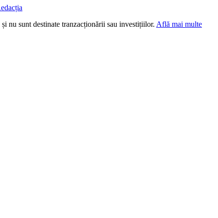
edacția
i nu sunt destinate tranzacționării sau investițiilor.
Află mai multe