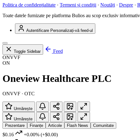
Politica de confidențialitate
·
Termeni și condiții
·
Noutăți
·
Despre
·
R
Toate datele furnizate pe platforma Bulios au scop exclusiv informativ ș
Autentificare
Personalizați-vă feed-ul
Feed
Toggle Sidebar
ONVVF
ON
Oneview Healthcare PLC
ONVVF · OTC
Urmărește
Urmărește
Prezentare
Finanțe
Articole
Flash News
Comunitate
$0.16
+0.00%
(+$0.00)