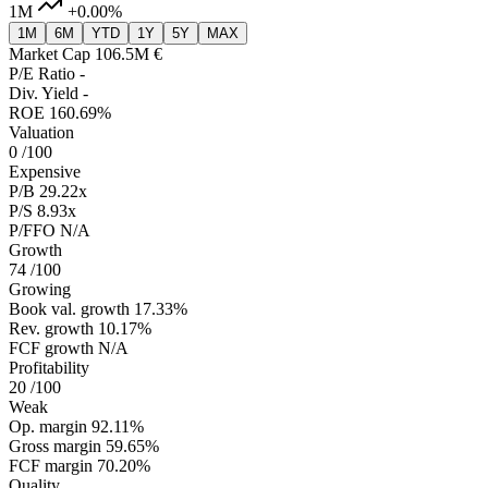
1M
+0.00%
1M
6M
YTD
1Y
5Y
MAX
Market Cap
106.5M €
P/E Ratio
-
Div. Yield
-
ROE
160.69%
Valuation
0
/100
Expensive
P/B
29.22x
P/S
8.93x
P/FFO
N/A
Growth
74
/100
Growing
Book val. growth
17.33%
Rev. growth
10.17%
FCF growth
N/A
Profitability
20
/100
Weak
Op. margin
92.11%
Gross margin
59.65%
FCF margin
70.20%
Quality