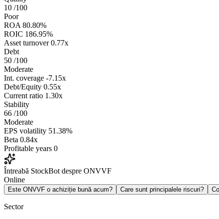
10
/100
Poor
ROA
80.80%
ROIC
186.95%
Asset turnover
0.77x
Debt
50
/100
Moderate
Int. coverage
-7.15x
Debt/Equity
0.55x
Current ratio
1.30x
Stability
66
/100
Moderate
EPS volatility
51.38%
Beta
0.84x
Profitable years
0
Întreabă StockBot despre ONVVF
Online
Este ONVVF o achiziție bună acum?
Care sunt principalele riscuri?
C
Sector