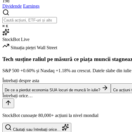
19d
Dividende
Earnings
⌘
K
StockBot
Live
Situația pieței
Wall Street
Tech susține raliul pe măsură ce piața muncii stagnea
S&P 500
+0.60%
și Nasdaq
+1.18%
au crescut. Datele slabe din iulie
Întrebați despre asta
De ce a pierdut economia SUA locuri de muncă în iulie?
Ce acțiuni
StockBot cunoaște 80,000+ acțiuni la nivel mondial
Căutați sau întrebați orice…