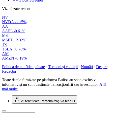
Stock Screener
Vizualizate recent
NV
NVDA
-1.15%
AA
AAPL
-0.61%
MS
MSFT
+2.32%
TS
TSLA
+0.78%
AM
AMZN
-0.19%
Politica de confidențialitate
·
Termeni și condiții
·
Noutăți
·
Despre
·
Redacția
Toate datele furnizate pe platforma Bulios au scop exclusiv
informativ și nu sunt destinate tranzacționării sau investițiilor.
Află
mai multe
Autentificare
Personalizați-vă feed-ul