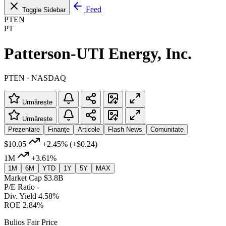
Feed
Toggle Sidebar
PTEN
PT
Patterson-UTI Energy, Inc.
PTEN · NASDAQ
Urmărește
Urmărește
Prezentare
Finanțe
Articole
Flash News
Comunitate
$10.05
+2.45%
(+$0.24)
1M
+3.61%
1M
6M
YTD
1Y
5Y
MAX
Market Cap
$3.8B
P/E Ratio
-
Div. Yield
4.58%
ROE
2.84%
Bulios Fair Price