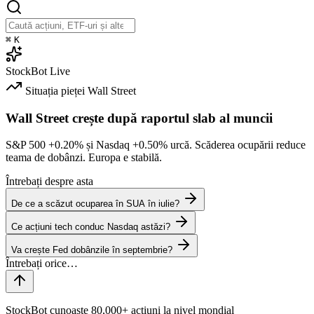
⌘
K
StockBot
Live
Situația pieței
Wall Street
Wall Street crește după raportul slab al muncii
S&P 500
+0.20%
și Nasdaq
+0.50%
urcă. Scăderea ocupării reduce
teama de dobânzi. Europa e stabilă.
Întrebați despre asta
De ce a scăzut ocuparea în SUA în iulie?
Ce acțiuni tech conduc Nasdaq astăzi?
Va crește Fed dobânzile în septembrie?
StockBot cunoaște 80,000+ acțiuni la nivel mondial