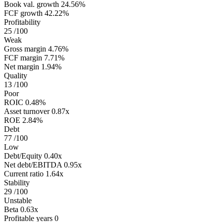
Book val. growth
24.56%
FCF growth
42.22%
Profitability
25
/100
Weak
Gross margin
4.76%
FCF margin
7.71%
Net margin
1.94%
Quality
13
/100
Poor
ROIC
0.48%
Asset turnover
0.87x
ROE
2.84%
Debt
77
/100
Low
Debt/Equity
0.40x
Net debt/EBITDA
0.95x
Current ratio
1.64x
Stability
29
/100
Unstable
Beta
0.63x
Profitable years
0