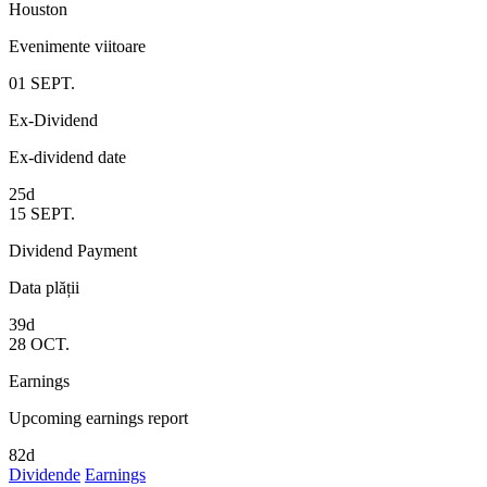
Houston
Evenimente viitoare
01
SEPT.
Ex-Dividend
Ex-dividend date
25d
15
SEPT.
Dividend Payment
Data plății
39d
28
OCT.
Earnings
Upcoming earnings report
82d
Dividende
Earnings