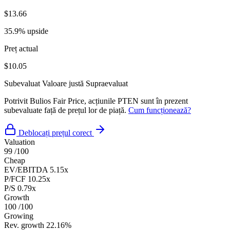
$13.66
35.9% upside
Preț actual
$10.05
Subevaluat
Valoare justă
Supraevaluat
Potrivit Bulios Fair Price, acțiunile PTEN sunt în prezent
subevaluate față de prețul lor de piață.
Cum funcționează?
Deblocați prețul corect
Valuation
99
/100
Cheap
EV/EBITDA
5.15x
P/FCF
10.25x
P/S
0.79x
Growth
100
/100
Growing
Rev. growth
22.16%