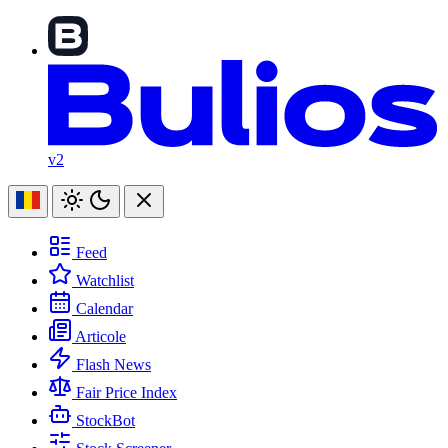
v2
Feed
Watchlist
Calendar
Articole
Flash News
Fair Price Index
StockBot