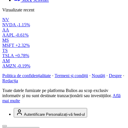
Stock Screener
Vizualizate recent
NV
NVDA
-1.15%
AA
AAPL
-0.61%
MS
MSFT
+2.32%
TS
TSLA
+0.78%
AM
AMZN
-0.19%
Politica de confidențialitate
·
Termeni și condiții
·
Noutăți
·
Despre
·
Redacția
Toate datele furnizate pe platforma Bulios au scop exclusiv
informativ și nu sunt destinate tranzacționării sau investițiilor.
Află
mai multe
Autentificare
Personalizați-vă feed-ul