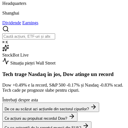
Headquarters
Shanghai
Dividende
Earnings
⌘
K
StockBot
Live
Situația pieței
Wall Street
Tech trage Nasdaq în jos, Dow atinge un record
Dow
+0.49%
e la record, S&P 500
-0.17%
și Nasdaq
-0.83%
scad.
Tech cade pe prognoze slabe pentru cipuri.
Întrebați despre asta
De ce au scăzut azi acțiunile din sectorul cipurilor?
Ce acțiuni au propulsat recordul Dow?
Ce se așteaptă de la raportul muncii din SUA?