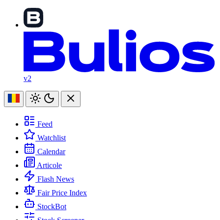
v2
Feed
Watchlist
Calendar
Articole
Flash News
Fair Price Index
StockBot