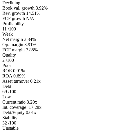
Declining
Book val. growth
3.92%
Rev. growth
14.51%
FCF growth
N/A
Profitability
11
/100
Weak
Net margin
3.34%
Op. margin
3.91%
FCF margin
7.85%
Quality
2
/100
Poor
ROE
0.91%
ROA
0.69%
Asset turnover
0.21x
Debt
69
/100
Low
Current ratio
3.20x
Int. coverage
-17.28x
Debt/Equity
0.01x
Stability
32
/100
Unstable