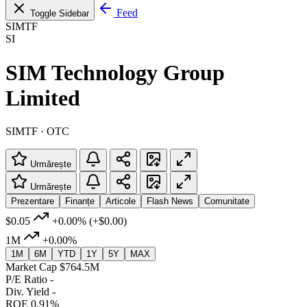
Feed
Toggle Sidebar
SIMTF
SI
SIM Technology Group
Limited
SIMTF · OTC
Urmărește
Urmărește
Prezentare
Finanțe
Articole
Flash News
Comunitate
$0.05
+0.00%
(+$0.00)
1M
+0.00%
1M
6M
YTD
1Y
5Y
MAX
Market Cap
$764.5M
P/E Ratio
-
Div. Yield
-
ROE
0.91%