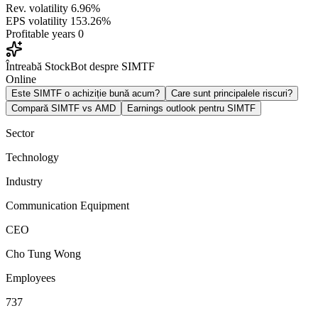
Rev. volatility
6.96%
EPS volatility
153.26%
Profitable years
0
Întreabă StockBot despre SIMTF
Online
Este SIMTF o achiziție bună acum?
Care sunt principalele riscuri?
Compară SIMTF vs AMD
Earnings outlook pentru SIMTF
Sector
Technology
Industry
Communication Equipment
CEO
Cho Tung Wong
Employees
737