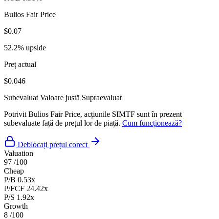
Bulios Fair Price
$0.07
52.2% upside
Preț actual
$0.046
Subevaluat
Valoare justă
Supraevaluat
Potrivit Bulios Fair Price, acțiunile SIMTF sunt în prezent
subevaluate față de prețul lor de piață.
Cum funcționează?
Deblocați prețul corect
Valuation
97
/100
Cheap
P/B
0.53x
P/FCF
24.42x
P/S
1.92x
Growth
8
/100