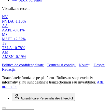
Stock Screener
Vizualizate recent
NV
NVDA
-1.15%
AA
AAPL
-0.61%
MS
MSFT
+2.32%
TS
TSLA
+0.78%
AM
AMZN
-0.19%
Politica de confidențialitate
·
Termeni și condiții
·
Noutăți
·
Despre
·
Redacția
Toate datele furnizate pe platforma Bulios au scop exclusiv
informativ și nu sunt destinate tranzacționării sau investițiilor.
Află
mai multe
Autentificare
Personalizați-vă feed-ul