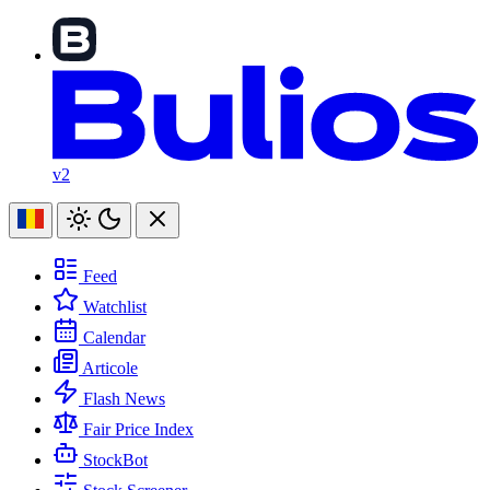
v2
Feed
Watchlist
Calendar
Articole
Flash News
Fair Price Index
StockBot