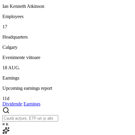
Ian Kenneth Atkinson
Employees
17
Headquarters
Calgary
Evenimente viitoare
18
AUG.
Earnings
Upcoming earnings report
11d
Dividende
Earnings
⌘
K