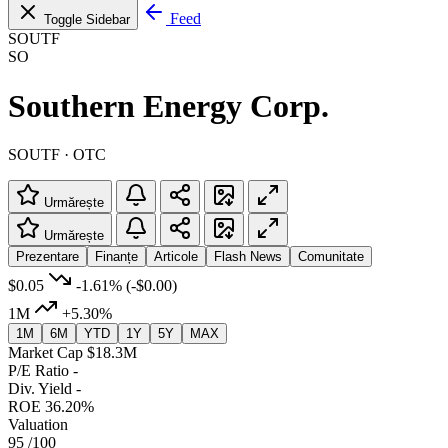
Feed
Toggle Sidebar
SOUTF
SO
Southern Energy Corp.
SOUTF · OTC
Urmărește
Urmărește
Prezentare
Finanțe
Articole
Flash News
Comunitate
$0.05
-1.61%
(-$0.00)
1M
+5.30%
1M
6M
YTD
1Y
5Y
MAX
Market Cap
$18.3M
P/E Ratio
-
Div. Yield
-
ROE
36.20%
Valuation
95
/100