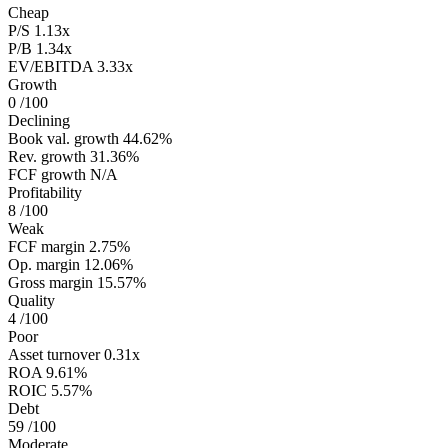
Cheap
P/S
1.13x
P/B
1.34x
EV/EBITDA
3.33x
Growth
0
/100
Declining
Book val. growth
44.62%
Rev. growth
31.36%
FCF growth
N/A
Profitability
8
/100
Weak
FCF margin
2.75%
Op. margin
12.06%
Gross margin
15.57%
Quality
4
/100
Poor
Asset turnover
0.31x
ROA
9.61%
ROIC
5.57%
Debt
59
/100
Moderate