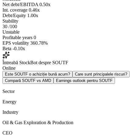
Net debt/EBITDA
0.50x
Int. coverage
0.46x
Debt/Equity
1.00x
Stability
30
/100
Unstable
Profitable years
0
EPS volatility
360.78%
Beta
-0.10x
Întreabă StockBot despre SOUTF
Online
Este SOUTF o achiziție bună acum?
Care sunt principalele riscuri?
Compară SOUTF vs AMD
Earnings outlook pentru SOUTF
Sector
Energy
Industry
Oil & Gas Exploration & Production
CEO