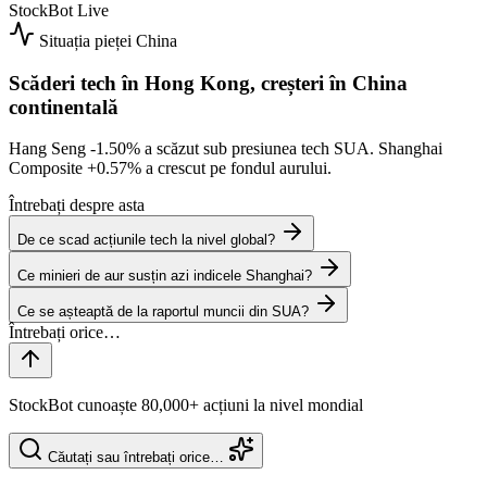
StockBot
Live
Situația pieței
China
Scăderi tech în Hong Kong, creșteri în China
continentală
Hang Seng
-1.50%
a scăzut sub presiunea tech SUA. Shanghai
Composite
+0.57%
a crescut pe fondul aurului.
Întrebați despre asta
De ce scad acțiunile tech la nivel global?
Ce minieri de aur susțin azi indicele Shanghai?
Ce se așteaptă de la raportul muncii din SUA?
StockBot cunoaște 80,000+ acțiuni la nivel mondial
Căutați sau întrebați orice…