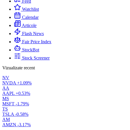
Feed
Watchlist
Calendar
Articole
Flash News
Fair Price Index
StockBot
Stock Screener
Vizualizate recent
NV
NVDA
+1.09%
AA
AAPL
+0.53%
MS
MSFT
-1.79%
TS
TSLA
-0.58%
AM
AMZN
-3.17%