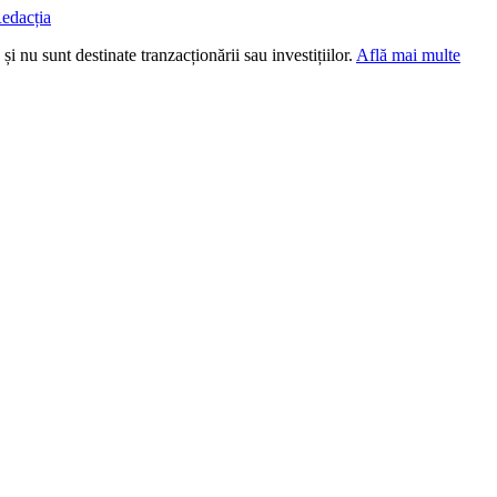
edacția
i nu sunt destinate tranzacționării sau investițiilor.
Află mai multe