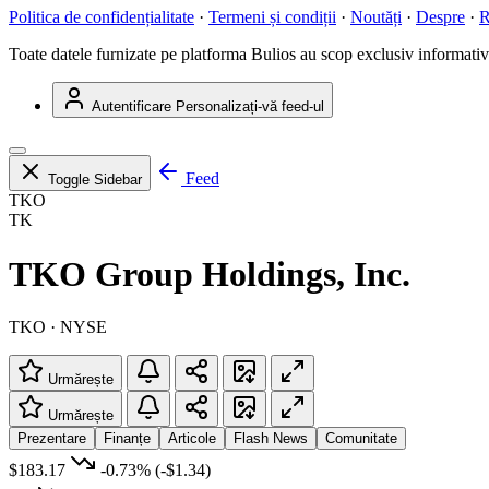
Politica de confidențialitate
·
Termeni și condiții
·
Noutăți
·
Despre
·
R
Toate datele furnizate pe platforma Bulios au scop exclusiv informativ ș
Autentificare
Personalizați-vă feed-ul
Feed
Toggle Sidebar
TKO
TK
TKO Group Holdings, Inc.
TKO · NYSE
Urmărește
Urmărește
Prezentare
Finanțe
Articole
Flash News
Comunitate
$183.17
-0.73%
(-$1.34)