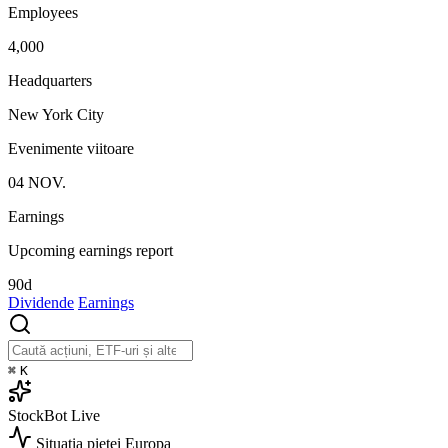
Employees
4,000
Headquarters
New York City
Evenimente viitoare
04
NOV.
Earnings
Upcoming earnings report
90d
Dividende
Earnings
⌘
K
StockBot
Live
Situația pieței
Europa