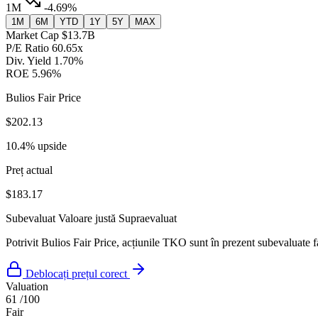
1M
-4.69%
1M
6M
YTD
1Y
5Y
MAX
Market Cap
$13.7B
P/E Ratio
60.65x
Div. Yield
1.70%
ROE
5.96%
Bulios Fair Price
$202.13
10.4% upside
Preț actual
$183.17
Subevaluat
Valoare justă
Supraevaluat
Potrivit Bulios Fair Price, acțiunile TKO sunt în prezent subevaluate fa
Deblocați prețul corect
Valuation
61
/100
Fair