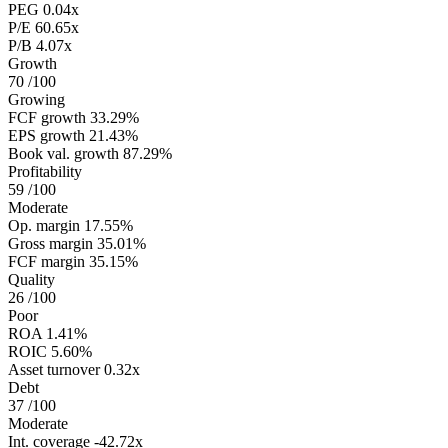
PEG
0.04x
P/E
60.65x
P/B
4.07x
Growth
70
/100
Growing
FCF growth
33.29%
EPS growth
21.43%
Book val. growth
87.29%
Profitability
59
/100
Moderate
Op. margin
17.55%
Gross margin
35.01%
FCF margin
35.15%
Quality
26
/100
Poor
ROA
1.41%
ROIC
5.60%
Asset turnover
0.32x
Debt
37
/100
Moderate
Int. coverage
-42.72x