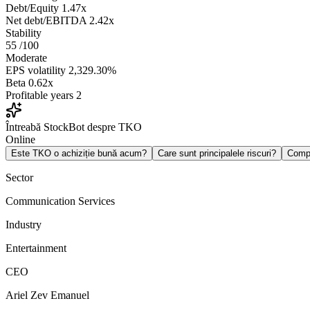
Debt/Equity
1.47x
Net debt/EBITDA
2.42x
Stability
55
/100
Moderate
EPS volatility
2,329.30%
Beta
0.62x
Profitable years
2
Întreabă StockBot despre TKO
Online
Este TKO o achiziție bună acum?
Care sunt principalele riscuri?
Comp
Sector
Communication Services
Industry
Entertainment
CEO
Ariel Zev Emanuel