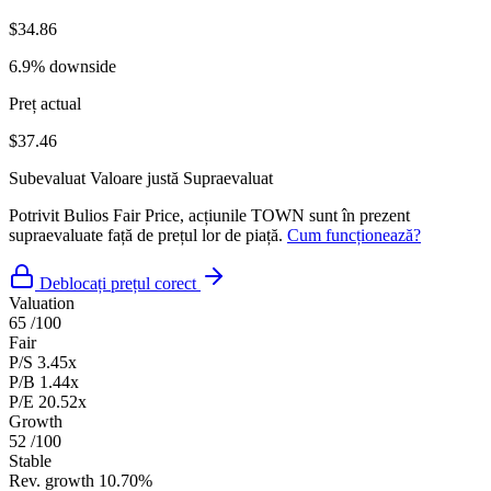
$34.86
6.9% downside
Preț actual
$37.46
Subevaluat
Valoare justă
Supraevaluat
Potrivit Bulios Fair Price, acțiunile TOWN sunt în prezent
supraevaluate față de prețul lor de piață.
Cum funcționează?
Deblocați prețul corect
Valuation
65
/100
Fair
P/S
3.45x
P/B
1.44x
P/E
20.52x
Growth
52
/100
Stable
Rev. growth
10.70%