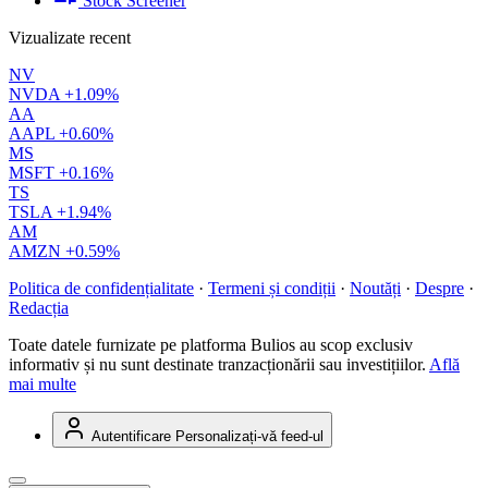
Stock Screener
Vizualizate recent
NV
NVDA
+1.09%
AA
AAPL
+0.60%
MS
MSFT
+0.16%
TS
TSLA
+1.94%
AM
AMZN
+0.59%
Politica de confidențialitate
·
Termeni și condiții
·
Noutăți
·
Despre
·
Redacția
Toate datele furnizate pe platforma Bulios au scop exclusiv
informativ și nu sunt destinate tranzacționării sau investițiilor.
Află
mai multe
Autentificare
Personalizați-vă feed-ul