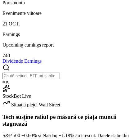
Portsmouth
Evenimente viitoare
21
OCT.
Earnings
Upcoming earnings report
74d
Dividende
Earnings
⌘
K
StockBot
Live
Situația pieței
Wall Street
Tech susține raliul pe măsură ce piața muncii
stagnează
S&P 500
+0.60%
și Nasdaq
+1.18%
au crescut. Datele slabe din