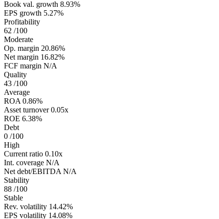
Book val. growth
8.93%
EPS growth
5.27%
Profitability
62
/100
Moderate
Op. margin
20.86%
Net margin
16.82%
FCF margin
N/A
Quality
43
/100
Average
ROA
0.86%
Asset turnover
0.05x
ROE
6.38%
Debt
0
/100
High
Current ratio
0.10x
Int. coverage
N/A
Net debt/EBITDA
N/A
Stability
88
/100
Stable
Rev. volatility
14.42%
EPS volatility
14.08%