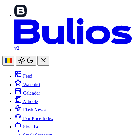
v2
Feed
Watchlist
Calendar
Articole
Flash News
Fair Price Index
StockBot