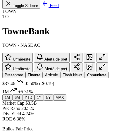
Feed
Toggle Sidebar
TOWN
TO
TowneBank
TOWN · NASDAQ
Urmărește
Alertă de preț
Urmărește
Alertă de preț
Prezentare
Finanțe
Articole
Flash News
Comunitate
$37.46
-0.50%
(-$0.19)
1M
+5.31%
1M
6M
YTD
1Y
5Y
MAX
Market Cap
$3.5B
P/E Ratio
20.52x
Div. Yield
4.74%
ROE
6.38%
Bulios Fair Price