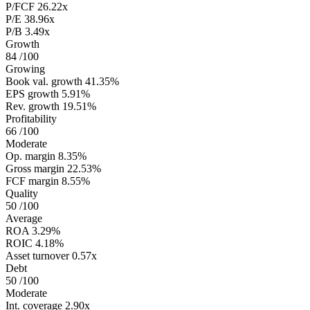
P/FCF
26.22x
P/E
38.96x
P/B
3.49x
Growth
84
/100
Growing
Book val. growth
41.35%
EPS growth
5.91%
Rev. growth
19.51%
Profitability
66
/100
Moderate
Op. margin
8.35%
Gross margin
22.53%
FCF margin
8.55%
Quality
50
/100
Average
ROA
3.29%
ROIC
4.18%
Asset turnover
0.57x
Debt
50
/100
Moderate
Int. coverage
2.90x