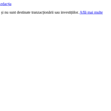
edacția
i nu sunt destinate tranzacționării sau investițiilor.
Află mai multe