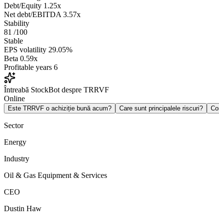
Debt/Equity
1.25x
Net debt/EBITDA
3.57x
Stability
81
/100
Stable
EPS volatility
29.05%
Beta
0.59x
Profitable years
6
Întreabă StockBot despre TRRVF
Online
Este TRRVF o achiziție bună acum?
Care sunt principalele riscuri?
Co
Sector
Energy
Industry
Oil & Gas Equipment & Services
CEO
Dustin Haw