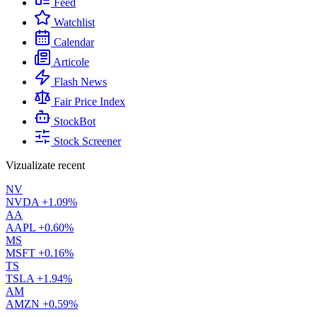
Feed
Watchlist
Calendar
Articole
Flash News
Fair Price Index
StockBot
Stock Screener
Vizualizate recent
NV
NVDA
+1.09%
AA
AAPL
+0.60%
MS
MSFT
+0.16%
TS
TSLA
+1.94%
AM
AMZN
+0.59%