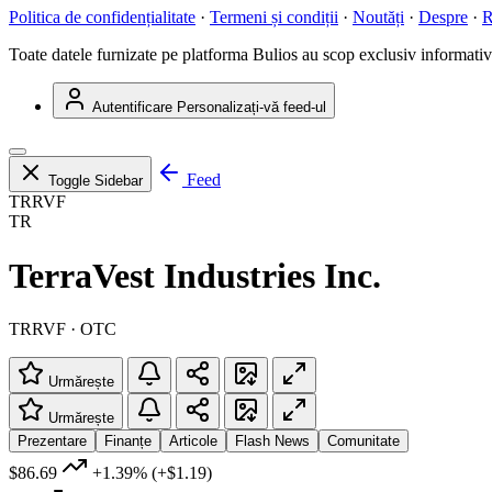
Politica de confidențialitate
·
Termeni și condiții
·
Noutăți
·
Despre
·
R
Toate datele furnizate pe platforma Bulios au scop exclusiv informativ ș
Autentificare
Personalizați-vă feed-ul
Feed
Toggle Sidebar
TRRVF
TR
TerraVest Industries Inc.
TRRVF · OTC
Urmărește
Urmărește
Prezentare
Finanțe
Articole
Flash News
Comunitate
$86.69
+1.39%
(+$1.19)