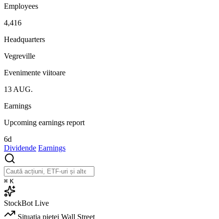
Employees
4,416
Headquarters
Vegreville
Evenimente viitoare
13
AUG.
Earnings
Upcoming earnings report
6d
Dividende
Earnings
⌘
K
StockBot
Live
Situația pieței
Wall Street