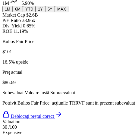
1M
+5.90%
1M
6M
YTD
1Y
5Y
MAX
Market Cap
$2.6B
P/E Ratio
38.96x
Div. Yield
0.65%
ROE
11.19%
Bulios Fair Price
$101
16.5% upside
Preț actual
$86.69
Subevaluat
Valoare justă
Supraevaluat
Potrivit Bulios Fair Price, acțiunile TRRVF sunt în prezent subevaluate
Deblocați prețul corect
Valuation
30
/100
Expensive