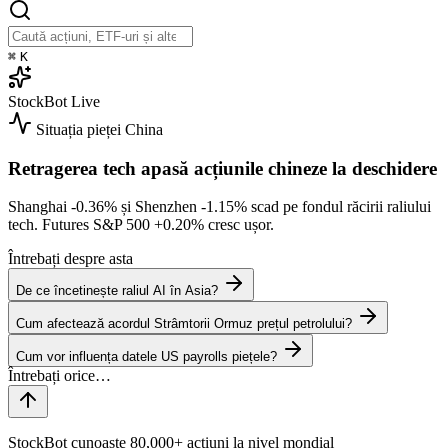
⌘
K
StockBot
Live
Situația pieței
China
Retragerea tech apasă acțiunile chineze la deschidere
Shanghai
-0.36%
și Shenzhen
-1.15%
scad pe fondul răcirii raliului
tech. Futures S&P 500
+0.20%
cresc ușor.
Întrebați despre asta
De ce încetinește raliul AI în Asia?
Cum afectează acordul Strâmtorii Ormuz prețul petrolului?
Cum vor influența datele US payrolls piețele?
StockBot cunoaște 80,000+ acțiuni la nivel mondial