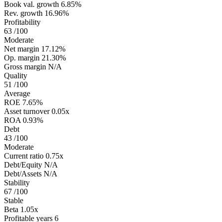
Book val. growth
6.85%
Rev. growth
16.96%
Profitability
63
/100
Moderate
Net margin
17.12%
Op. margin
21.30%
Gross margin
N/A
Quality
51
/100
Average
ROE
7.65%
Asset turnover
0.05x
ROA
0.93%
Debt
43
/100
Moderate
Current ratio
0.75x
Debt/Equity
N/A
Debt/Assets
N/A
Stability
67
/100
Stable
Beta
1.05x
Profitable years
6