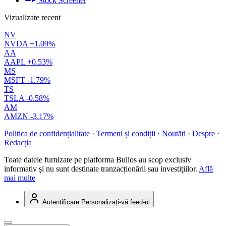
Stock Screener
Vizualizate recent
NV
NVDA
+1.09%
AA
AAPL
+0.53%
MS
MSFT
-1.79%
TS
TSLA
-0.58%
AM
AMZN
-3.17%
Politica de confidențialitate
·
Termeni și condiții
·
Noutăți
·
Despre
·
Redacția
Toate datele furnizate pe platforma Bulios au scop exclusiv
informativ și nu sunt destinate tranzacționării sau investițiilor.
Află
mai multe
Autentificare
Personalizați-vă feed-ul