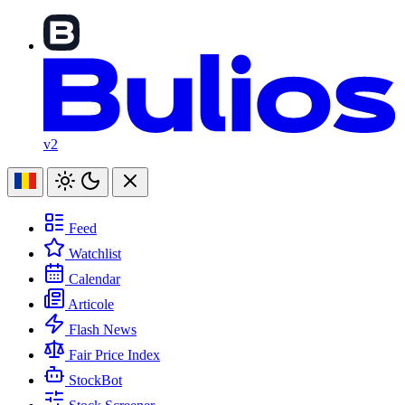
v2
Feed
Watchlist
Calendar
Articole
Flash News
Fair Price Index
StockBot