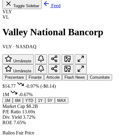
Feed
Toggle Sidebar
VLY
VL
Valley National Bancorp
VLY · NASDAQ
Urmărește
Urmărește
Prezentare
Finanțe
Articole
Flash News
Comunitate
$14.77
-0.97%
(-$0.14)
1M
-0.67%
1M
6M
YTD
1Y
5Y
MAX
Market Cap
$8.2B
P/E Ratio
13.69x
Div. Yield
3.72%
ROE
7.65%
Bulios Fair Price