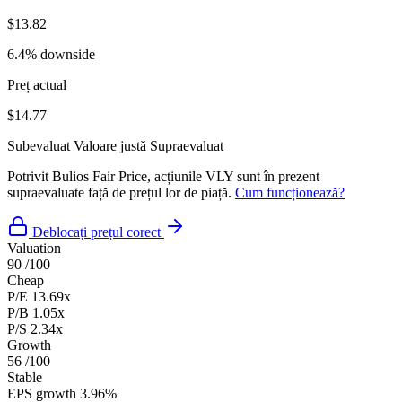
$13.82
6.4% downside
Preț actual
$14.77
Subevaluat
Valoare justă
Supraevaluat
Potrivit Bulios Fair Price, acțiunile VLY sunt în prezent
supraevaluate față de prețul lor de piață.
Cum funcționează?
Deblocați prețul corect
Valuation
90
/100
Cheap
P/E
13.69x
P/B
1.05x
P/S
2.34x
Growth
56
/100
Stable
EPS growth
3.96%