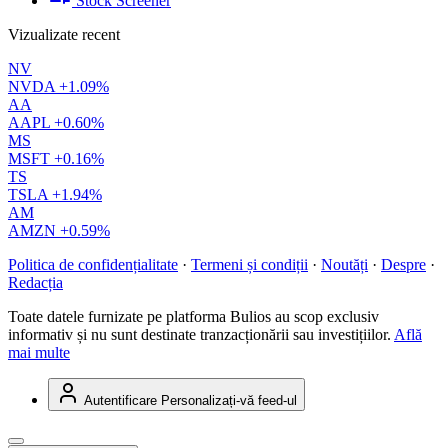
Stock Screener
Vizualizate recent
NV
NVDA
+1.09%
AA
AAPL
+0.60%
MS
MSFT
+0.16%
TS
TSLA
+1.94%
AM
AMZN
+0.59%
Politica de confidențialitate
·
Termeni și condiții
·
Noutăți
·
Despre
·
Redacția
Toate datele furnizate pe platforma Bulios au scop exclusiv
informativ și nu sunt destinate tranzacționării sau investițiilor.
Află
mai multe
Autentificare
Personalizați-vă feed-ul