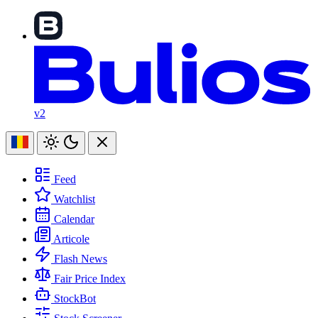
v2
Feed
Watchlist
Calendar
Articole
Flash News
Fair Price Index
StockBot