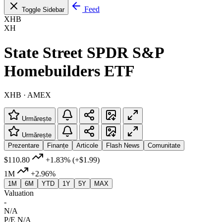
Feed
Toggle Sidebar
XHB
XH
State Street SPDR S&P
Homebuilders ETF
XHB · AMEX
Urmărește
Urmărește
Prezentare
Finanțe
Articole
Flash News
Comunitate
$110.80
+1.83%
(+$1.99)
1M
+2.96%
1M
6M
YTD
1Y
5Y
MAX
Valuation
-
N/A
P/E
N/A