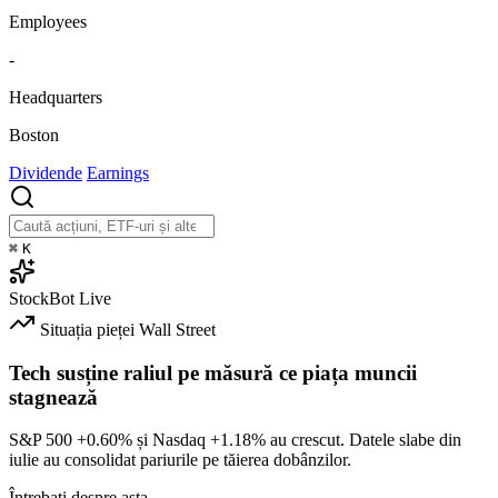
Employees
-
Headquarters
Boston
Dividende
Earnings
⌘
K
StockBot
Live
Situația pieței
Wall Street
Tech susține raliul pe măsură ce piața muncii
stagnează
S&P 500
+0.60%
și Nasdaq
+1.18%
au crescut. Datele slabe din
iulie au consolidat pariurile pe tăierea dobânzilor.
Întrebați despre asta