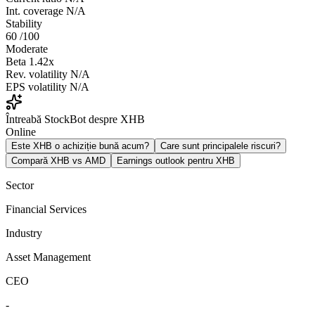
Int. coverage
N/A
Stability
60
/100
Moderate
Beta
1.42x
Rev. volatility
N/A
EPS volatility
N/A
Întreabă StockBot despre XHB
Online
Este XHB o achiziție bună acum?
Care sunt principalele riscuri?
Compară XHB vs AMD
Earnings outlook pentru XHB
Sector
Financial Services
Industry
Asset Management
CEO
-