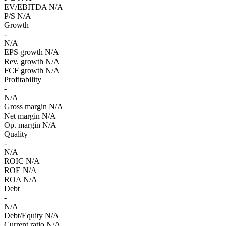
EV/EBITDA
N/A
P/S
N/A
Growth
-
N/A
EPS growth
N/A
Rev. growth
N/A
FCF growth
N/A
Profitability
-
N/A
Gross margin
N/A
Net margin
N/A
Op. margin
N/A
Quality
-
N/A
ROIC
N/A
ROE
N/A
ROA
N/A
Debt
-
N/A
Debt/Equity
N/A
Current ratio
N/A