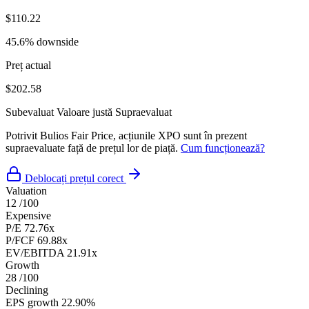
$110.22
45.6% downside
Preț actual
$202.58
Subevaluat
Valoare justă
Supraevaluat
Potrivit Bulios Fair Price, acțiunile XPO sunt în prezent
supraevaluate față de prețul lor de piață.
Cum funcționează?
Deblocați prețul corect
Valuation
12
/100
Expensive
P/E
72.76x
P/FCF
69.88x
EV/EBITDA
21.91x
Growth
28
/100
Declining
EPS growth
22.90%