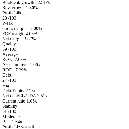
Book val. growth
22.51%
Rev. growth
1.86%
Profitability
28
/100
Weak
Gross margin
12.00%
FCF margin
4.03%
Net margin
3.87%
Quality
59
/100
Average
ROIC
7.68%
Asset turnover
1.00x
ROE
17.29%
Debt
27
/100
High
Debt/Equity
2.53x
Net debt/EBITDA
3.51x
Current ratio
1.05x
Stability
51
/100
Moderate
Beta
1.64x
Profitable years
6