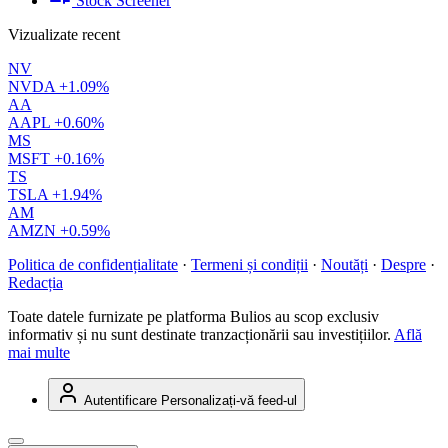
Stock Screener
Vizualizate recent
NV
NVDA
+1.09%
AA
AAPL
+0.60%
MS
MSFT
+0.16%
TS
TSLA
+1.94%
AM
AMZN
+0.59%
Politica de confidențialitate
·
Termeni și condiții
·
Noutăți
·
Despre
·
Redacția
Toate datele furnizate pe platforma Bulios au scop exclusiv
informativ și nu sunt destinate tranzacționării sau investițiilor.
Află
mai multe
Autentificare
Personalizați-vă feed-ul