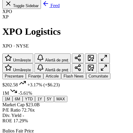
Feed
Toggle Sidebar
XPO
XP
XPO Logistics
XPO · NYSE
Urmărește
Alertă de preț
Urmărește
Alertă de preț
Prezentare
Finanțe
Articole
Flash News
Comunitate
$202.58
+3.17%
(+$6.23)
1M
-5.61%
1M
6M
YTD
1Y
5Y
MAX
Market Cap
$23.0B
P/E Ratio
72.76x
Div. Yield
-
ROE
17.29%
Bulios Fair Price