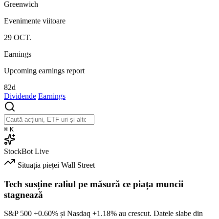
Greenwich
Evenimente viitoare
29
OCT.
Earnings
Upcoming earnings report
82d
Dividende
Earnings
⌘
K
StockBot
Live
Situația pieței
Wall Street
Tech susține raliul pe măsură ce piața muncii
stagnează
S&P 500
+0.60%
și Nasdaq
+1.18%
au crescut. Datele slabe din