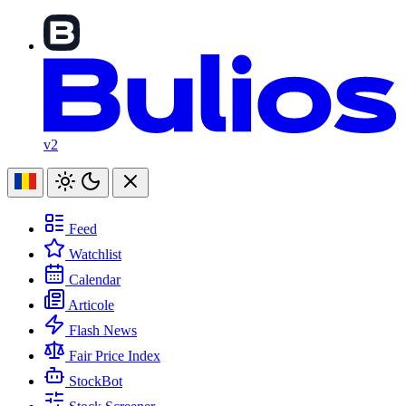
v2
Feed
Watchlist
Calendar
Articole
Flash News
Fair Price Index
StockBot