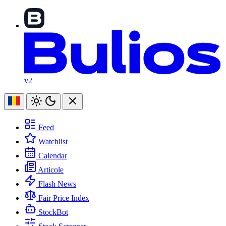
v2
Feed
Watchlist
Calendar
Articole
Flash News
Fair Price Index
StockBot