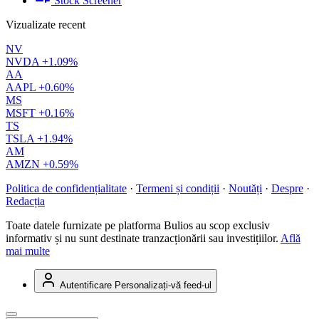
Stock Screener
Vizualizate recent
NV
NVDA
+1.09%
AA
AAPL
+0.60%
MS
MSFT
+0.16%
TS
TSLA
+1.94%
AM
AMZN
+0.59%
Politica de confidențialitate
·
Termeni și condiții
·
Noutăți
·
Despre
·
Redacția
Toate datele furnizate pe platforma Bulios au scop exclusiv
informativ și nu sunt destinate tranzacționării sau investițiilor.
Află
mai multe
Autentificare
Personalizați-vă feed-ul