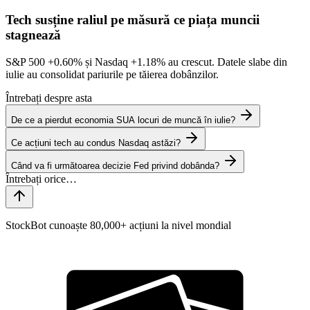
Tech susține raliul pe măsură ce piața muncii
stagnează
S&P 500
+0.60%
și Nasdaq
+1.18%
au crescut. Datele slabe din
iulie au consolidat pariurile pe tăierea dobânzilor.
Întrebați despre asta
De ce a pierdut economia SUA locuri de muncă în iulie?
Ce acțiuni tech au condus Nasdaq astăzi?
Când va fi următoarea decizie Fed privind dobânda?
StockBot cunoaște 80,000+ acțiuni la nivel mondial