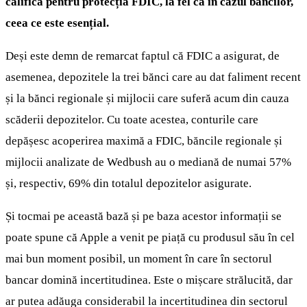
califică pentru protecția FDIC, la fel ca în cazul băncilor,
ceea ce este esențial.
Deși este demn de remarcat faptul că FDIC a asigurat, de
asemenea, depozitele la trei bănci care au dat faliment recent
și la bănci regionale și mijlocii care suferă acum din cauza
scăderii depozitelor. Cu toate acestea, conturile care
depășesc acoperirea maximă a FDIC, băncile regionale și
mijlocii analizate de Wedbush au o mediană de numai 57%
și, respectiv, 69% din totalul depozitelor asigurate.
Și tocmai pe această bază și pe baza acestor informații se
poate spune că Apple a venit pe piață cu produsul său în cel
mai bun moment posibil, un moment în care în sectorul
bancar domină incertitudinea. Este o mișcare strălucită, dar
ar putea adăuga considerabil la incertitudinea din sectorul