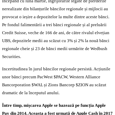
Începând cu luna martie, îngrijorările legate de pierderile
nerealizate din bilanțurile băncilor regionale și mijlocii au
provocat o ieșire a depozitelor la multe dintre aceste bănci.
Pe fondul falimentării a trei bănci regionale și al preluării
Credit Suisse, veche de 166 de ani, de către rivalul elvețian
UBS, depozitele medii au scăzut cu 3% și 2% la nouă bănci
regionale cheie și 23 de bănci medii urmărite de Wedbush
Securities.
Incertitudinea în jurul băncilor regionale persistă. Acțiunile
unor bănci precum PacWest
$PACW
, Western Alliance
Bancorporation
$WAL
și Zions Bancorp
$ZION
au scăzut
dramatic de la începutul anului.
Între timp, mișcarea Apple se bazează pe funcția Apple
Pay din 2014. Aceasta a fost urmată de Apple Cash în 2017