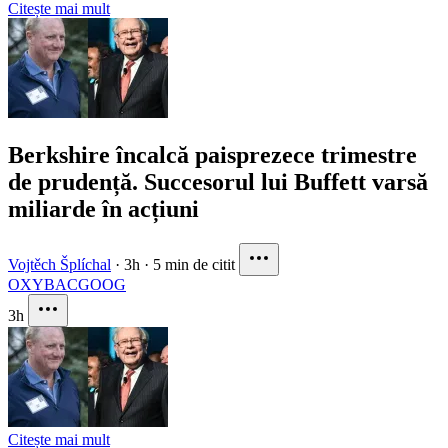
Citește mai mult
Berkshire încalcă paisprezece trimestre
de prudență. Succesorul lui Buffett varsă
miliarde în acțiuni
Vojtěch Šplíchal
·
3h
·
5 min de citit
OXY
BAC
GOOG
3h
Citește mai mult