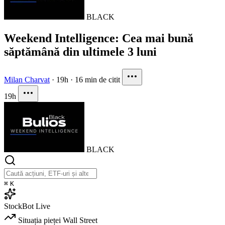
BLACK
Weekend Intelligence: Cea mai bună
săptămână din ultimele 3 luni
Milan Charvat
·
19h
·
16 min de citit
19h
BLACK
⌘
K
StockBot
Live
Situația pieței
Wall Street