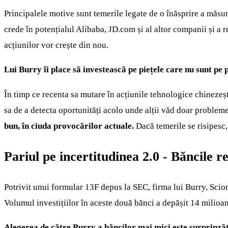
Principalele motive sunt temerile legate de o înăsprire a măsur
crede în potențialul Alibaba, JD.com și al altor companii și a re
acțiunilor vor crește din nou.
Lui Burry îi place să investească pe piețele care nu sunt pe p
În timp ce recenta sa mutare în acțiunile tehnologice chinezeșt
sa de a detecta oportunități acolo unde alții văd doar probleme
bun, în ciuda provocărilor actuale.
Dacă temerile se risipesc,
Pariul pe incertitudinea 2.0 - Băncile r
Potrivit unui formular 13F depus la SEC, firma lui Burry, Sci
Volumul investițiilor în aceste două bănci a depășit 14 milioan
Alegerea de către Burry a băncilor mai mici este surprinzăt