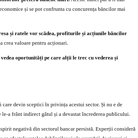
e economice și se pot confrunta cu concurența băncilor mai
sa și ratele vor scădea, profiturile și acțiunile băncilor
 a crea valoare pentru acționari.
vedea oportunități pe care alții le trec cu vederea și
 care devin sceptici în privința acestui sector. Și nu e de
le-a frânt indirect gâtul și a devastat încrederea publicului.
spirit negativă din sectorul bancar persistă. Experții consideră