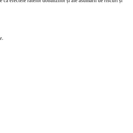
 ca efectele ratelor dobânzilor și ale asumării de riscuri și
e.