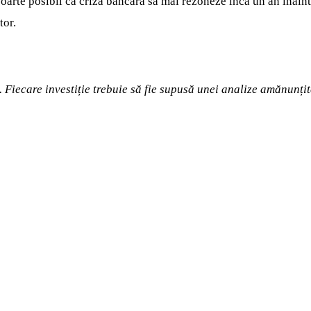
oarte posibil ca criza bancară să mai rezoneze încă un an înainte
tor.
 Fiecare investiție trebuie să fie supusă unei analize amănunțit