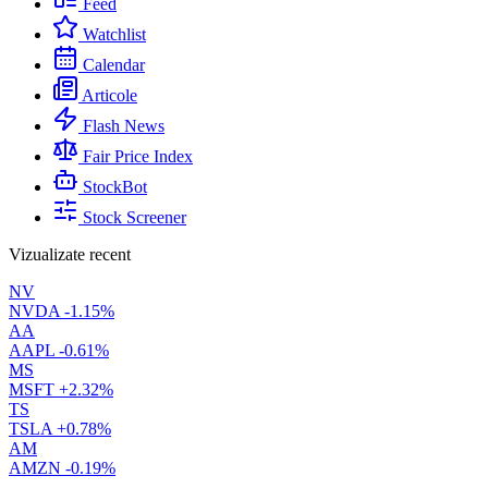
Feed
Watchlist
Calendar
Articole
Flash News
Fair Price Index
StockBot
Stock Screener
Vizualizate recent
NV
NVDA
-1.15%
AA
AAPL
-0.61%
MS
MSFT
+2.32%
TS
TSLA
+0.78%
AM
AMZN
-0.19%