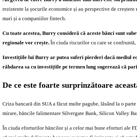
rezistente la șocurile economice și au perspective de creștere
mari și a companiilor fintech.
Cu toate acestea, Burry consideră că aceste bănci sunt subeva
regionale vor crește.
În ciuda riscurilor cu care se confruntă,
Investițiile lui Burry ar putea suferi pierderi dacă mediul e
răbdarea sa cu investițiile pe termen lung sugerează că pari
De ce este foarte surprinzătoare aceas
Criza bancară din SUA a făcut multe pagube, lăsând la o parte fa
mirare, băncile falimentare Silvergate Bank, Silicon Valley Ban
În ciuda eforturilor băncilor și a celor mai bune eforturi ale 