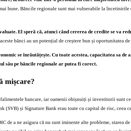
 mai bune. Băncile regionale sunt mai vulnerabile la încetiniril
luate. El speră că, atunci când cererea de credite se va redre
 aceste bănci au un potențial de creștere bun și oportunitatea de
conomic se înrăutățește. Cu toate acestea, capacitatea sa de a 
ul său pe băncile regionale ar putea fi corect.
tă mișcare?
limentele bancare, iar oamenii obișnuiți și investitorii sunt cei
k (SVB) și Signature Bank erau toate cu capital de risc, ceea ce 
FDIC de a ne asigura că nu sunt iminente alte probleme, starea de 