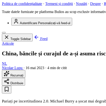
Politica de confidențialitate
·
Termeni și condiții
·
Noutăți
·
Despre
·
R
Toate datele furnizate pe platforma Bulios au scop exclusiv informativ ș
Autentificare
Personalizați-vă feed-ul
Feed
Toggle Sidebar
Articole
China, băncile și curajul de a-și asuma risc
NL
Nicolae Lupu
·
16 mai 2023
·
4 min de citit
Rezumați
Distribuie
Pariați pe incertitudinea 2.0. Michael Burry a șocat mai degrab