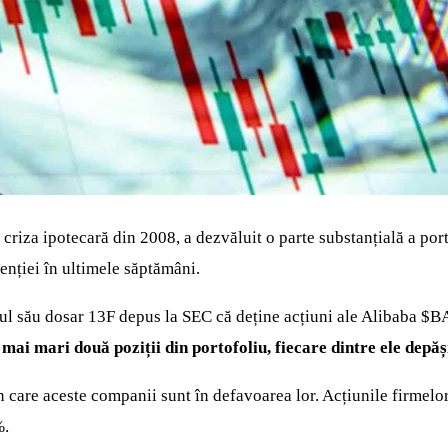
criza ipotecară din 2008, a dezvăluit o parte substanțială a por
tenției în ultimele săptămâni.
ul său dosar 13F depus la SEC că deține acțiuni ale Alibaba
$B
mai mari două poziții din portofoliu, fiecare dintre ele depăș
 care aceste companii sunt în defavoarea lor. Acțiunile firmelor
%.