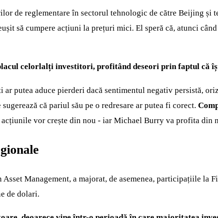
ilor de reglementare în sectorul tehnologic de către Beijing și 
ușit să cumpere acțiuni la prețuri mici. El speră că, atunci când 
lacul celorlalți investitori, profitând deseori prin faptul că î
i ar putea aduce pierderi dacă sentimentul negativ persistă, oriz
 sugerează că pariul său pe o redresare ar putea fi corect.
Compa
 acțiunile vor crește din nou - iar Michael Burry va profita din 
egionale
on Asset Management, a majorat, de asemenea, participațiile la 
e de dolari.
oare, deoarece vine într-o perioadă în care majoritatea inve