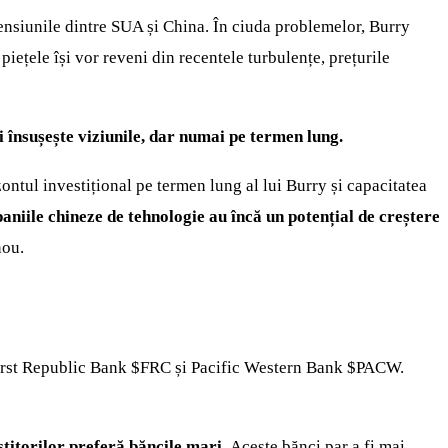
tensiunile dintre SUA și China. În ciuda problemelor, Burry
piețele își vor reveni din recentele turbulențe, prețurile
și însușește viziunile, dar numai pe termen lung.
ontul investițional pe termen lung al lui Burry și capacitatea
niile chineze de tehnologie au încă un potențial de creștere
nou.
First Republic Bank
$FRC
și Pacific Western Bank
$PACW
.
stitorilor preferă băncile mari.
Aceste bănci par a fi mai