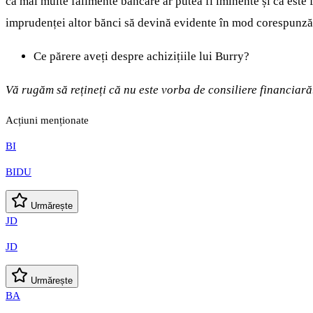
că mai multe falimente bancare ar putea fi iminente și că este f
imprudenței altor bănci să devină evidente în mod corespunză
Ce părere aveți despre achizițiile lui Burry?
Vă rugăm să rețineți că nu este vorba de consiliere financiară.
Acțiuni menționate
BI
BIDU
Urmărește
JD
JD
Urmărește
BA