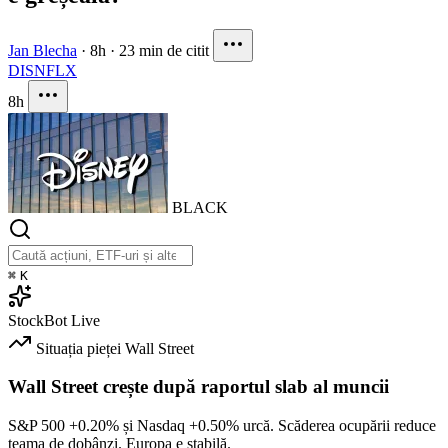
Jan Blecha
·
8h
·
23 min de citit
DIS
NFLX
8h
BLACK
⌘
K
StockBot
Live
Situația pieței
Wall Street
Wall Street crește după raportul slab al muncii
S&P 500
+0.20%
și Nasdaq
+0.50%
urcă. Scăderea ocupării reduce
teama de dobânzi. Europa e stabilă.