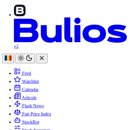
v2
Feed
Watchlist
Calendar
Articole
Flash News
Fair Price Index
StockBot