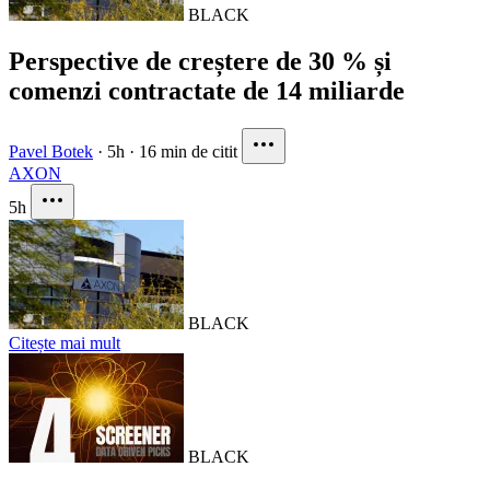
BLACK
Perspective de creștere de 30 % și
comenzi contractate de 14 miliarde
Pavel Botek
·
5h
·
16 min de citit
AXON
5h
BLACK
Citește mai mult
BLACK