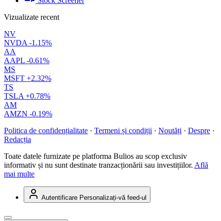
Stock Screener
Vizualizate recent
NV
NVDA
-1.15%
AA
AAPL
-0.61%
MS
MSFT
+2.32%
TS
TSLA
+0.78%
AM
AMZN
-0.19%
Politica de confidențialitate
·
Termeni și condiții
·
Noutăți
·
Despre
·
Redacția
Toate datele furnizate pe platforma Bulios au scop exclusiv
informativ și nu sunt destinate tranzacționării sau investițiilor.
Află
mai multe
Autentificare
Personalizați-vă feed-ul