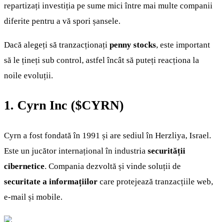
repartizați investiția pe sume mici între mai multe companii
diferite pentru a vă spori șansele.
Dacă alegeți să tranzacționați
penny stocks
, este important
să le țineți sub control, astfel încât să puteți reacționa la
noile evoluții.
1. Cyrn Inc (
$CYRN
)
Cyrn a fost fondată în 1991 și are sediul în Herzliya, Israel.
Este un jucător internațional în industria
securității
cibernetice
. Compania dezvoltă și vinde soluții de
securitate a informațiilor
care protejează tranzacțiile web,
e-mail și mobile.