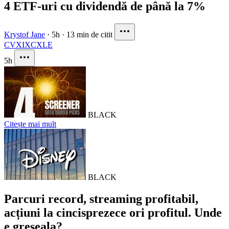
4 ETF-uri cu dividendă de până la 7%
Krystof Jane
·
5h
·
13 min de citit
CVX
IXC
XLE
5h
BLACK
Citește mai mult
BLACK
Parcuri record, streaming profitabil,
acțiuni la cincisprezece ori profitul. Unde
e greșeala?