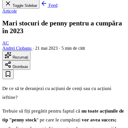
Feed
Toggle Sidebar
Articole
Mari stocuri de penny pentru a cumpăra
în 2023
AC
Andrei Ciobanu
·
21 mai 2023
·
5 min de citit
Rezumați
Distribuie
De ce să te deranjezi cu acțiuni de cenți sau cu acțiuni
ieftine?
Trebuie să fiți pregătit pentru faptul că
nu toate acțiunile de
tip "penny stock
" pe care le cumpărați
vor avea succes;