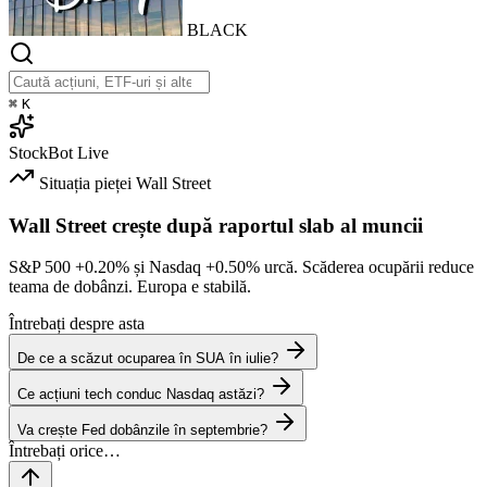
BLACK
⌘
K
StockBot
Live
Situația pieței
Wall Street
Wall Street crește după raportul slab al muncii
S&P 500
+0.20%
și Nasdaq
+0.50%
urcă. Scăderea ocupării reduce
teama de dobânzi. Europa e stabilă.
Întrebați despre asta
De ce a scăzut ocuparea în SUA în iulie?
Ce acțiuni tech conduc Nasdaq astăzi?
Va crește Fed dobânzile în septembrie?