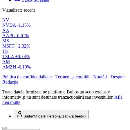
Stock Screener
Vizualizate recent
NV
NVDA
-1.15%
AA
AAPL
-0.61%
MS
MSFT
+2.32%
TS
TSLA
+0.78%
AM
AMZN
-0.19%
Politica de confidențialitate
·
Termeni și condiții
·
Noutăți
·
Despre
·
Redacția
Toate datele furnizate pe platforma Bulios au scop exclusiv
informativ și nu sunt destinate tranzacționării sau investițiilor.
Află
mai multe
Autentificare
Personalizați-vă feed-ul