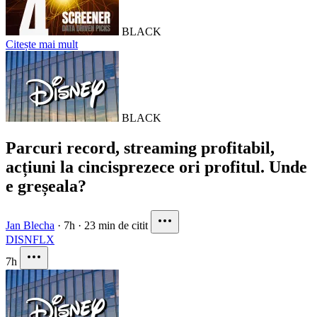
BLACK
Citește mai mult
BLACK
Parcuri record, streaming profitabil,
acțiuni la cincisprezece ori profitul. Unde
e greșeala?
Jan Blecha
·
7h
·
23 min de citit
DIS
NFLX
7h