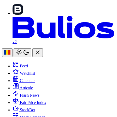
v2
Feed
Watchlist
Calendar
Articole
Flash News
Fair Price Index
StockBot