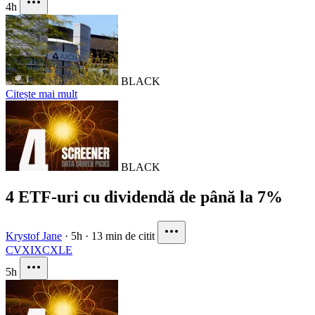
4h
BLACK
Citește mai mult
BLACK
4 ETF-uri cu dividendă de până la 7%
Krystof Jane
·
5h
·
13 min de citit
CVX
IXC
XLE
5h