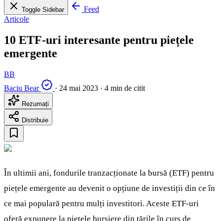
Feed
Toggle Sidebar
Articole
10 ETF-uri interesante pentru piețele
emergente
BB
Baciu Bear
·
24 mai 2023
·
4 min de citit
Rezumați
Distribuie
În ultimii ani, fondurile tranzacționate la bursă (ETF) pentru
piețele emergente au devenit o opțiune de investiții din ce în
ce mai populară pentru mulți investitori. Aceste ETF-uri
oferă expunere la piețele bursiere din țările în curs de