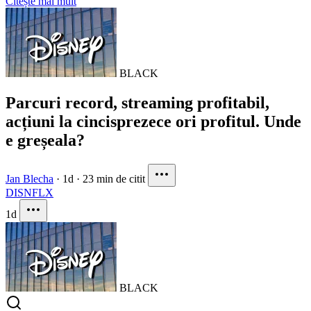
Citește mai mult
BLACK
Parcuri record, streaming profitabil,
acțiuni la cincisprezece ori profitul. Unde
e greșeala?
Jan Blecha
·
1d
·
23 min de citit
DIS
NFLX
1d
BLACK