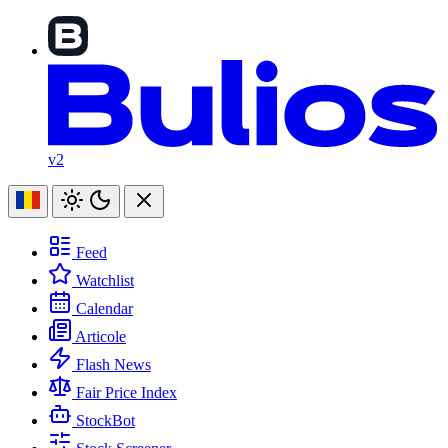
v2
Feed
Watchlist
Calendar
Articole
Flash News
Fair Price Index
StockBot