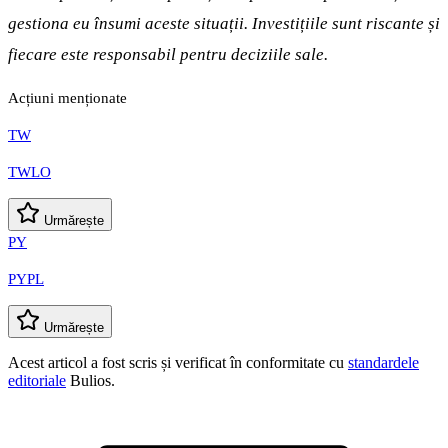
gestiona eu însumi aceste situații. Investițiile sunt riscante și
fiecare este responsabil pentru deciziile sale.
Acțiuni menționate
TW
TWLO
Urmărește
PY
PYPL
Urmărește
Acest articol a fost scris și verificat în conformitate cu
standardele
editoriale
Bulios.