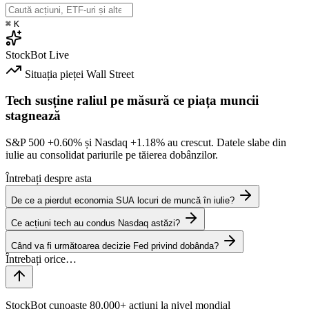
⌘
K
StockBot
Live
Situația pieței
Wall Street
Tech susține raliul pe măsură ce piața muncii
stagnează
S&P 500
+0.60%
și Nasdaq
+1.18%
au crescut. Datele slabe din
iulie au consolidat pariurile pe tăierea dobânzilor.
Întrebați despre asta
De ce a pierdut economia SUA locuri de muncă în iulie?
Ce acțiuni tech au condus Nasdaq astăzi?
Când va fi următoarea decizie Fed privind dobânda?
StockBot cunoaște 80,000+ acțiuni la nivel mondial