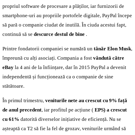
propriul software de procesare a plăților, iar furnizorii de
smartphone-uri au propriile portofele digitale, PayPal începe
să pară o companie ciudat de inutilă. În ciuda acestui fapt,
continuă să se
descurce destul de bine
.
Printre fondatorii companiei se numără un
tânăr Elon Musk
,
împreună cu alți asociați. Compania a fost
vândută către
eBay
la 4 ani de la înființare, dar în 2015 PayPal a devenit
independentă și funcționează ca o companie de sine
stătătoare.
În primul trimestru,
veniturile nete au crescut cu 9% față
de anul precedent
, iar profitul pe acțiune (
EPS) a crescut
cu 61%
datorită diverselor inițiative de eficiență. Nu se
așteaptă ca T2 să fie la fel de grozav, veniturile urmând să