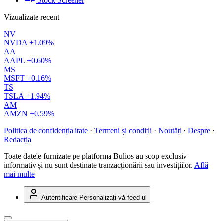
Stock Screener
Vizualizate recent
NV
NVDA
+1.09%
AA
AAPL
+0.60%
MS
MSFT
+0.16%
TS
TSLA
+1.94%
AM
AMZN
+0.59%
Politica de confidențialitate
·
Termeni și condiții
·
Noutăți
·
Despre
·
Redacția
Toate datele furnizate pe platforma Bulios au scop exclusiv
informativ și nu sunt destinate tranzacționării sau investițiilor.
Află
mai multe
Autentificare
Personalizați-vă feed-ul