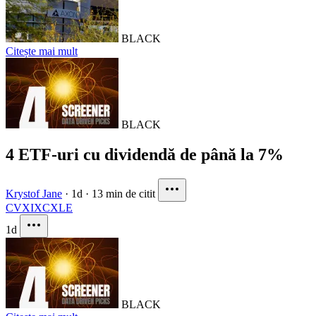
BLACK
Citește mai mult
BLACK
4 ETF-uri cu dividendă de până la 7%
Krystof Jane
·
1d
·
13 min de citit
CVX
IXC
XLE
1d
BLACK