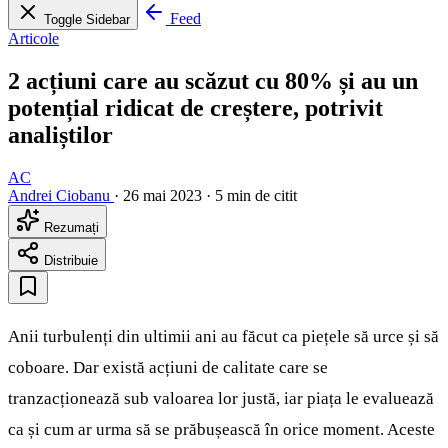
Feed
Toggle Sidebar
Articole
2 acțiuni care au scăzut cu 80% și au un
potențial ridicat de creștere, potrivit
analiștilor
AC
Andrei Ciobanu
·
26 mai 2023
·
5 min de citit
Rezumați
Distribuie
Anii turbulenți din ultimii ani au făcut ca piețele să urce și să
coboare. Dar există acțiuni de calitate care se
tranzacționează sub valoarea lor justă, iar piața le evaluează
ca și cum ar urma să se prăbușească în orice moment. Aceste