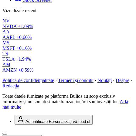
Stock Screener
Vizualizate recent
NV
NVDA
+1.09%
AA
AAPL
+0.60%
MS
MSFT
+0.16%
TS
TSLA
+1.94%
AM
AMZN
+0.59%
Politica de confidențialitate
·
Termeni și condiții
·
Noutăți
·
Despre
·
Redacția
Toate datele furnizate pe platforma Bulios au scop exclusiv
informativ și nu sunt destinate tranzacționării sau investițiilor.
Află
mai multe
Autentificare
Personalizați-vă feed-ul