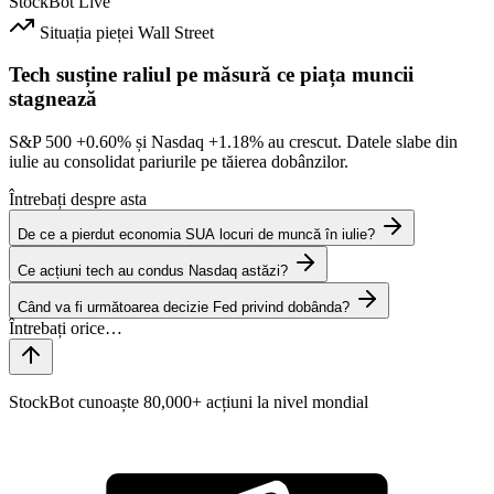
StockBot
Live
Situația pieței
Wall Street
Tech susține raliul pe măsură ce piața muncii
stagnează
S&P 500
+0.60%
și Nasdaq
+1.18%
au crescut. Datele slabe din
iulie au consolidat pariurile pe tăierea dobânzilor.
Întrebați despre asta
De ce a pierdut economia SUA locuri de muncă în iulie?
Ce acțiuni tech au condus Nasdaq astăzi?
Când va fi următoarea decizie Fed privind dobânda?
StockBot cunoaște 80,000+ acțiuni la nivel mondial