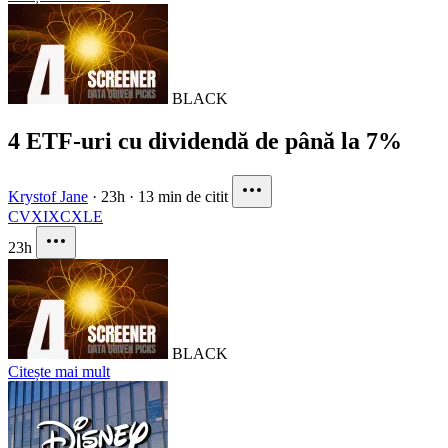
BLACK
4 ETF-uri cu dividendă de până la 7%
Krystof Jane
·
23h
·
13 min de citit
CVX
IXC
XLE
23h
BLACK
Citește mai mult