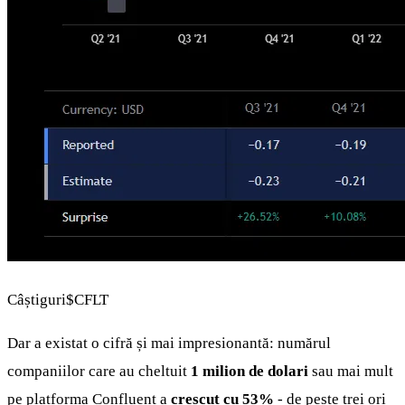
Câștiguri
$CFLT
Dar a existat o cifră și mai impresionantă: numărul
companiilor care au cheltuit
1 milion de dolari
sau mai mult
pe platforma Confluent a
crescut cu 53%
- de peste trei ori