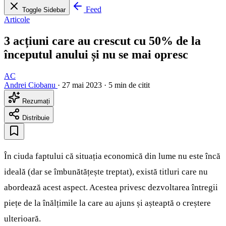
Feed
Toggle Sidebar
Articole
3 acțiuni care au crescut cu 50% de la
începutul anului și nu se mai opresc
AC
Andrei Ciobanu
·
27 mai 2023
·
5 min de citit
Rezumați
Distribuie
În ciuda faptului că situația economică din lume nu este încă
ideală (dar se îmbunătățește treptat), există titluri care nu
abordează acest aspect. Acestea privesc dezvoltarea întregii
piețe de la înălțimile la care au ajuns și așteaptă o creștere
ulterioară.