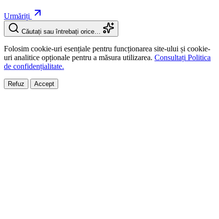
Urmăriți
Căutați sau întrebați orice…
Folosim cookie-uri esențiale pentru funcționarea site-ului și cookie-
uri analitice opționale pentru a măsura utilizarea.
Consultați Politica
de confidențialitate.
Refuz
Accept