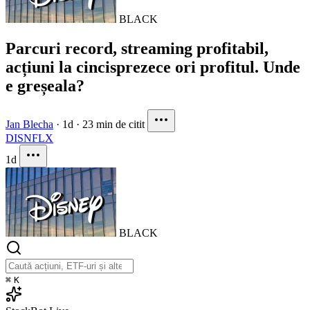
BLACK
Parcuri record, streaming profitabil,
acțiuni la cincisprezece ori profitul. Unde
e greșeala?
Jan Blecha
·
1d
·
23 min de citit
DIS
NFLX
1d
BLACK
⌘
K