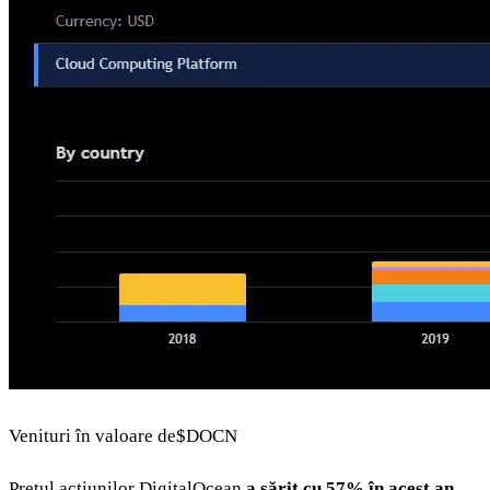
Venituri în valoare de
$DOCN
Prețul acțiunilor DigitalOcean
a sărit cu 57% în acest an
,