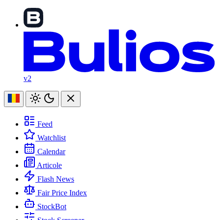
v2
Feed
Watchlist
Calendar
Articole
Flash News
Fair Price Index
StockBot