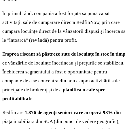
În primul rând, compania a fost forțată să pună capăt
activității sale de cumpărare directă RedfinNow, prin care
cumpăra locuințe direct de la vânzătorii dispuși și încerca să
le "întoarcă" (revândă) pentru profit.
Era
prea riscant să păstreze sute de locuințe în stoc în timp
ce
vânzările de locuințe încetineau și prețurile se stabilizau.
Închiderea segmentului a fost o oportunitate pentru
companie de a se concentra din nou asupra activității sale
principale de brokeraj și de a
planifica o cale spre
profitabilitate
.
Redfin are
1.876 de agenți seniori care
acoperă 98% din
piața imobiliară din SUA (din punct de vedere geografic),