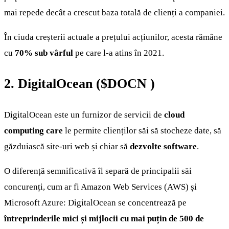
mai repede decât a crescut baza totală de clienți a companiei.
În ciuda creșterii actuale a prețului acțiunilor, acesta rămâne
cu
70% sub vârful
pe care l-a atins în 2021.
2. DigitalOcean (
$DOCN
)
DigitalOcean este un furnizor de servicii de
cloud
computing care
le permite clienților săi să stocheze date, să
găzduiască site-uri web și chiar să
dezvolte software
.
O diferență semnificativă îl separă de principalii săi
concurenți, cum ar fi Amazon Web Services (AWS) și
Microsoft Azure: DigitalOcean se concentrează pe
întreprinderile mici și mijlocii cu mai puțin de 500 de