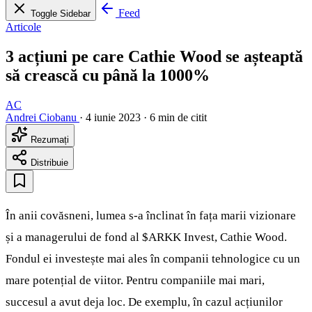
Feed
Toggle Sidebar
Articole
3 acțiuni pe care Cathie Wood se așteaptă
să crească cu până la 1000%
AC
Andrei Ciobanu
·
4 iunie 2023
·
6 min de citit
Rezumați
Distribuie
În anii covăsneni, lumea s-a înclinat în fața marii vizionare
și a managerului de fond al
$ARKK
Invest, Cathie Wood.
Fondul ei investește mai ales în companii tehnologice cu un
mare potențial de viitor. Pentru companiile mai mari,
succesul a avut deja loc. De exemplu, în cazul acțiunilor