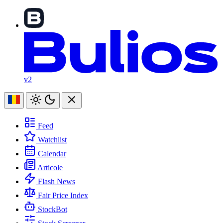
v2
Feed
Watchlist
Calendar
Articole
Flash News
Fair Price Index
StockBot