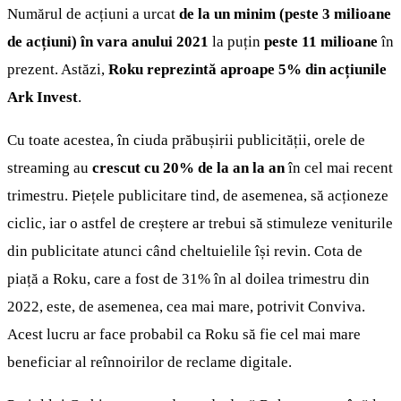
Numărul de acțiuni a urcat
de la un minim (peste 3 milioane
de acțiuni) în vara anului 2021
la puțin
peste 11 milioane
în
prezent. Astăzi,
Roku reprezintă aproape 5% din acțiunile
Ark Invest
.
Cu toate acestea, în ciuda prăbușirii publicității, orele de
streaming au
crescut cu 20% de la an la an
în cel mai recent
trimestru. Piețele publicitare tind, de asemenea, să acționeze
ciclic, iar o astfel de creștere ar trebui să stimuleze veniturile
din publicitate atunci când cheltuielile își revin. Cota de
piață a Roku, care a fost de 31% în al doilea trimestru din
2022, este, de asemenea, cea mai mare, potrivit Conviva.
Acest lucru ar face probabil ca Roku să fie cel mai mare
beneficiar al reînnoirilor de reclame digitale.