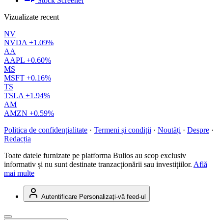
Stock Screener
Vizualizate recent
NV
NVDA
+1.09%
AA
AAPL
+0.60%
MS
MSFT
+0.16%
TS
TSLA
+1.94%
AM
AMZN
+0.59%
Politica de confidențialitate
·
Termeni și condiții
·
Noutăți
·
Despre
·
Redacția
Toate datele furnizate pe platforma Bulios au scop exclusiv
informativ și nu sunt destinate tranzacționării sau investițiilor.
Află
mai multe
Autentificare
Personalizați-vă feed-ul