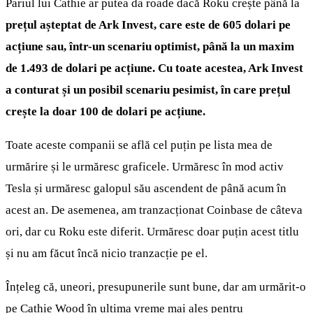
Pariul lui Cathie ar putea da roade dacă Roku crește până la
prețul așteptat de Ark Invest, care este de 605 dolari pe
acțiune sau, într-un scenariu optimist, până la un maxim
de 1.493 de dolari pe acțiune. Cu toate acestea, Ark Invest
a conturat și un posibil scenariu pesimist, în care prețul
crește la doar 100 de dolari pe acțiune.
Toate aceste companii se află cel puțin pe lista mea de
urmărire și le urmăresc graficele. Urmăresc în mod activ
Tesla și urmăresc galopul său ascendent de până acum în
acest an. De asemenea, am tranzacționat Coinbase de câteva
ori, dar cu Roku este diferit. Urmăresc doar puțin acest titlu
și nu am făcut încă nicio tranzacție pe el.
Înțeleg că, uneori, presupunerile sunt bune, dar am urmărit-o
pe Cathie Wood în ultima vreme mai ales pentru