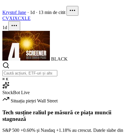
Krystof Jane
·
1d
·
13 min de citit
CVX
IXC
XLE
1d
BLACK
⌘
K
StockBot
Live
Situația pieței
Wall Street
Tech susține raliul pe măsură ce piața muncii
stagnează
S&P 500
+0.60%
și Nasdaq
+1.18%
au crescut. Datele slabe din