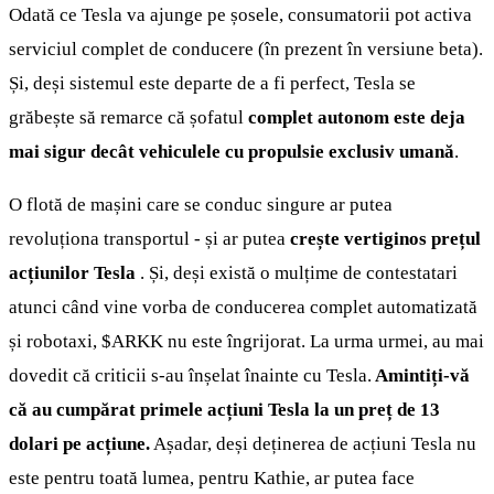
Odată ce Tesla va ajunge pe șosele, consumatorii pot activa
serviciul complet de conducere (în prezent în versiune beta).
Și, deși sistemul este departe de a fi perfect, Tesla se
grăbește să remarce că șofatul
complet autonom este deja
mai sigur decât vehiculele cu propulsie exclusiv umană
.
O flotă de mașini care se conduc singure ar putea
revoluționa transportul - și ar putea
crește vertiginos prețul
acțiunilor Tesla
. Și, deși există o mulțime de contestatari
atunci când vine vorba de conducerea complet automatizată
și robotaxi,
$ARKK
nu este îngrijorat. La urma urmei, au mai
dovedit că criticii s-au înșelat înainte cu Tesla.
Amintiți-vă
că au cumpărat primele acțiuni Tesla la un preț de 13
dolari pe acțiune.
Așadar, deși deținerea de acțiuni Tesla nu
este pentru toată lumea, pentru Kathie, ar putea face