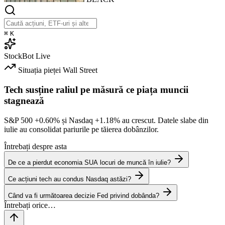
⌘
K
StockBot
Live
Situația pieței
Wall Street
Tech susține raliul pe măsură ce piața muncii
stagnează
S&P 500
+0.60%
și Nasdaq
+1.18%
au crescut. Datele slabe din
iulie au consolidat pariurile pe tăierea dobânzilor.
Întrebați despre asta
De ce a pierdut economia SUA locuri de muncă în iulie?
Ce acțiuni tech au condus Nasdaq astăzi?
Când va fi următoarea decizie Fed privind dobânda?