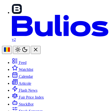
v2
Feed
Watchlist
Calendar
Articole
Flash News
Fair Price Index
StockBot