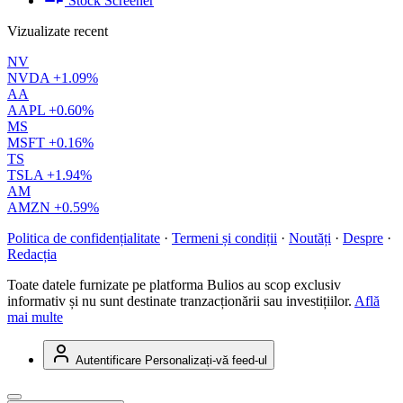
Stock Screener
Vizualizate recent
NV
NVDA
+1.09%
AA
AAPL
+0.60%
MS
MSFT
+0.16%
TS
TSLA
+1.94%
AM
AMZN
+0.59%
Politica de confidențialitate
·
Termeni și condiții
·
Noutăți
·
Despre
·
Redacția
Toate datele furnizate pe platforma Bulios au scop exclusiv
informativ și nu sunt destinate tranzacționării sau investițiilor.
Află
mai multe
Autentificare
Personalizați-vă feed-ul