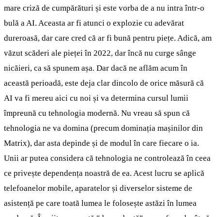
mare criză de cumpărături și este vorba de a nu intra într-o
bulă a AI. Aceasta ar fi atunci o explozie cu adevărat
dureroasă, dar care cred că ar fi bună pentru piețe. Adică, am
văzut scăderi ale pieței în 2022, dar încă nu curge sânge
nicăieri, ca să spunem așa. Dar dacă ne aflăm acum în
această perioadă, este deja clar dincolo de orice măsură că
AI va fi mereu aici cu noi și va determina cursul lumii
împreună cu tehnologia modernă. Nu vreau să spun că
tehnologia ne va domina (precum dominația mașinilor din
Matrix), dar asta depinde și de modul în care fiecare o ia.
Unii ar putea considera că tehnologia ne controlează în ceea
ce privește dependența noastră de ea. Acest lucru se aplică
telefoanelor mobile, aparatelor și diverselor sisteme de
asistență pe care toată lumea le folosește astăzi în lumea