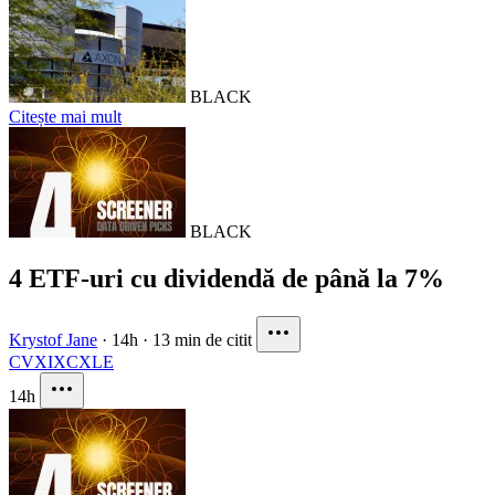
BLACK
Citește mai mult
BLACK
4 ETF-uri cu dividendă de până la 7%
Krystof Jane
·
14h
·
13 min de citit
CVX
IXC
XLE
14h