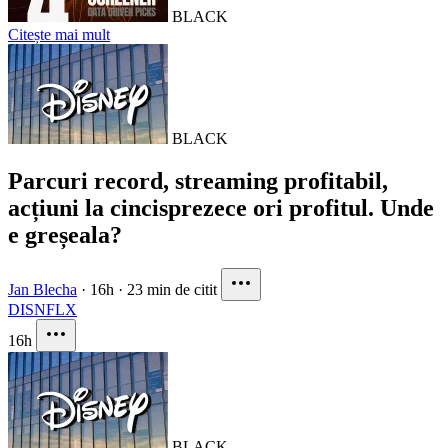
BLACK
Citește mai mult
BLACK
Parcuri record, streaming profitabil,
acțiuni la cincisprezece ori profitul. Unde
e greșeala?
Jan Blecha
·
16h
·
23 min de citit
DIS
NFLX
16h
BLACK