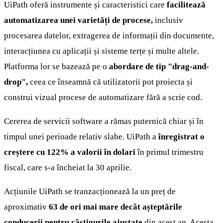
UiPath oferă instrumente și caracteristici care
facilitează
automatizarea unei varietăți de procese,
inclusiv
procesarea datelor, extragerea de informații din documente,
interacțiunea cu aplicații și sisteme terțe și multe altele.
Platforma lor se bazează pe o
abordare de tip "drag-and-
drop",
ceea ce înseamnă că utilizatorii pot proiecta și
construi vizual procese de automatizare fără a scrie cod.
Cererea de servicii software a rămas puternică chiar și în
timpul unei perioade relativ slabe. UiPath a
înregistrat o
creștere cu 122% a valorii în dolari
în primul trimestru
fiscal, care s-a încheiat la 30 aprilie.
Acțiunile UiPath se tranzacționează la un preț de
aproximativ
63 de ori mai mare decât așteptările
conducerii pentru câștigurile ajustate
din acest an. Acesta