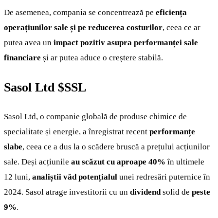
De asemenea, compania se concentrează pe
eficiența
operațiunilor sale și pe reducerea costurilor
, ceea ce ar
putea avea un
impact pozitiv asupra performanței sale
financiare
și ar putea aduce o creștere stabilă.
Sasol Ltd
$SSL
Sasol Ltd, o companie globală de produse chimice de
specialitate și energie, a înregistrat recent
performanțe
slabe
, ceea ce a dus la o scădere bruscă a prețului acțiunilor
sale. Deși acțiunile
au scăzut cu aproape 40%
în ultimele
12 luni,
analiștii văd potențialul
unei redresări puternice în
2024. Sasol atrage investitorii cu un
dividend
solid de
peste
9%
.