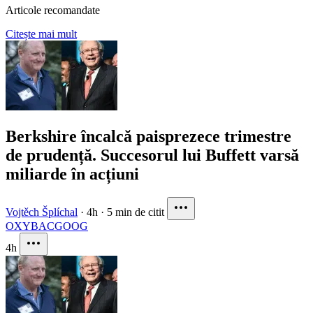
Articole recomandate
Citește mai mult
Berkshire încalcă paisprezece trimestre
de prudență. Succesorul lui Buffett varsă
miliarde în acțiuni
Vojtěch Šplíchal
·
4h
·
5 min de citit
OXY
BAC
GOOG
4h