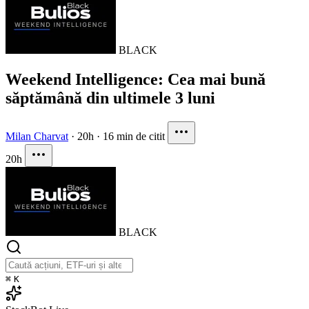
BLACK
Weekend Intelligence: Cea mai bună
săptămână din ultimele 3 luni
Milan Charvat
·
20h
·
16 min de citit
20h
BLACK
⌘
K