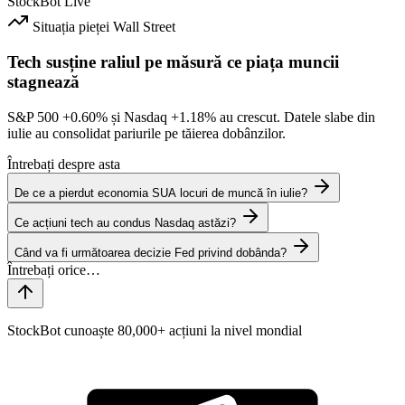
StockBot
Live
Situația pieței
Wall Street
Tech susține raliul pe măsură ce piața muncii
stagnează
S&P 500
+0.60%
și Nasdaq
+1.18%
au crescut. Datele slabe din
iulie au consolidat pariurile pe tăierea dobânzilor.
Întrebați despre asta
De ce a pierdut economia SUA locuri de muncă în iulie?
Ce acțiuni tech au condus Nasdaq astăzi?
Când va fi următoarea decizie Fed privind dobânda?
StockBot cunoaște 80,000+ acțiuni la nivel mondial