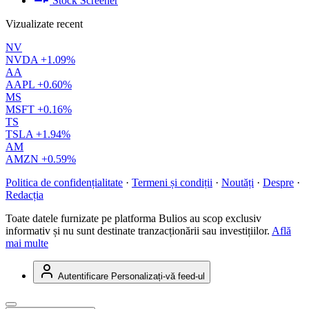
Stock Screener
Vizualizate recent
NV
NVDA
+1.09%
AA
AAPL
+0.60%
MS
MSFT
+0.16%
TS
TSLA
+1.94%
AM
AMZN
+0.59%
Politica de confidențialitate
·
Termeni și condiții
·
Noutăți
·
Despre
·
Redacția
Toate datele furnizate pe platforma Bulios au scop exclusiv
informativ și nu sunt destinate tranzacționării sau investițiilor.
Află
mai multe
Autentificare
Personalizați-vă feed-ul