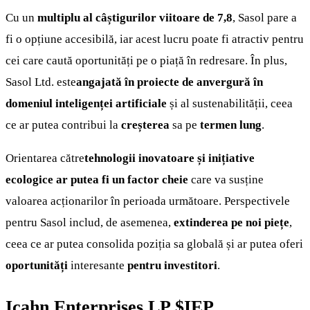
Cu un
multiplu al câștigurilor viitoare de 7,8
, Sasol pare a
fi o opțiune accesibilă, iar acest lucru poate fi atractiv pentru
cei care caută oportunități pe o piață în redresare. În plus,
Sasol Ltd. este
angajată în proiecte de anvergură în
domeniul inteligenței artificiale
și al sustenabilității, ceea
ce ar putea contribui la
creșterea
sa pe
termen lung
.
Orientarea către
tehnologii inovatoare și inițiative
ecologice ar putea fi un factor cheie
care va susține
valoarea acționarilor în perioada următoare. Perspectivele
pentru Sasol includ, de asemenea,
extinderea pe noi piețe
,
ceea ce ar putea consolida poziția sa globală și ar putea oferi
oportunități
interesante
pentru investitori
.
Icahn Enterprises LP
$IEP