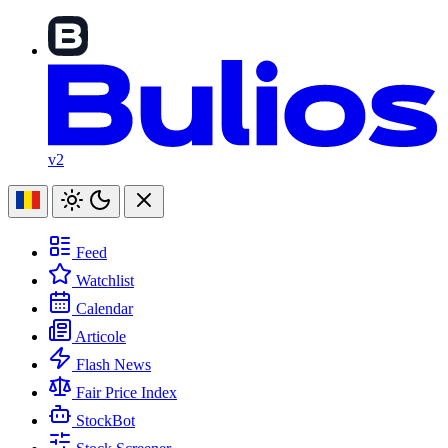
v2
Feed
Watchlist
Calendar
Articole
Flash News
Fair Price Index
StockBot