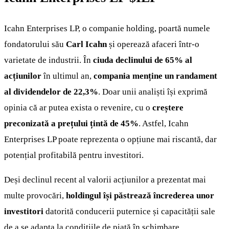
Icahn Enterprises LP, o companie holding, poartă numele
fondatorului său
Carl Icahn
și operează afaceri într-o
varietate de industrii. În
ciuda declinului de 65% al
acțiunilor
în ultimul an,
compania menține un randament
al dividendelor de 22,3%
. Doar unii analiști își exprimă
opinia că ar putea exista o revenire, cu o
creștere
preconizată a prețului țintă de 45%
. Astfel, Icahn
Enterprises LP poate reprezenta o opțiune mai riscantă, dar
potențial profitabilă pentru investitori.
Deși declinul recent al valorii acțiunilor a prezentat mai
multe provocări,
holdingul își păstrează încrederea unor
investitori
datorită conducerii puternice și capacității sale
de a se adapta la condițiile de piață în schimbare.