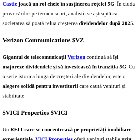
Castle
joacă un rol cheie în susținerea rețelei 5G
. În ciuda
provocărilor pe termen scurt, analiștii se așteaptă ca
societatea să poată relua creșterea
dividendelor după 2025
.
Verizon Communications
$VZ
Gigantul de telecomunicații
Verizon
continuă să
își
majoreze dividendele și să investească în tranziția 5G
. Cu
o serie istorică lungă de creșteri ale dividendelor, este o
alegere solidă pentru investitorii
care caută venituri și
stabilitate.
$VICI
Properties
$VICI
Un
REIT care se concentrează pe proprietăți imobiliare
experiențiale
,
VICI Properties
oferă venituri stabile
prin