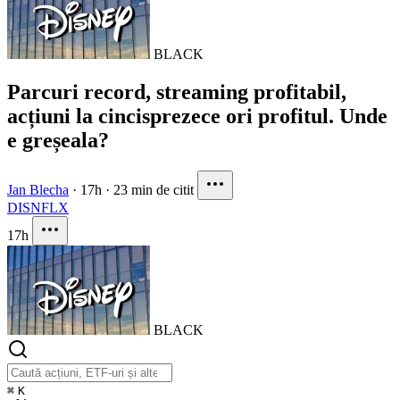
BLACK
Parcuri record, streaming profitabil,
acțiuni la cincisprezece ori profitul. Unde
e greșeala?
Jan Blecha
·
17h
·
23 min de citit
DIS
NFLX
17h
BLACK
⌘
K