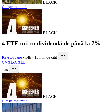
BLACK
Citește mai mult
BLACK
4 ETF-uri cu dividendă de până la 7%
Krystof Jane
·
14h
·
13 min de citit
CVX
IXC
XLE
14h
BLACK
Citește mai mult