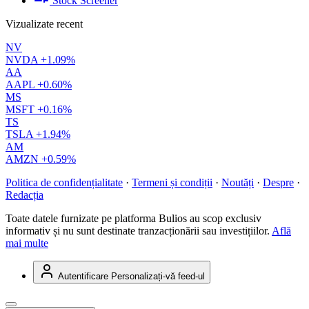
Stock Screener
Vizualizate recent
NV
NVDA
+1.09%
AA
AAPL
+0.60%
MS
MSFT
+0.16%
TS
TSLA
+1.94%
AM
AMZN
+0.59%
Politica de confidențialitate
·
Termeni și condiții
·
Noutăți
·
Despre
·
Redacția
Toate datele furnizate pe platforma Bulios au scop exclusiv
informativ și nu sunt destinate tranzacționării sau investițiilor.
Află
mai multe
Autentificare
Personalizați-vă feed-ul