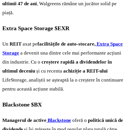
ultimii 47 de ani
, Walgreens rămâne un jucător solid pe
piață.
Extra Space Storage
$EXR
Un
REIT
axat pe
facilitățile de auto-stocare,
Extra Space
Storage
a devenit una dintre cele mai performante acțiuni
din industrie. Cu o
creștere rapidă a dividendelor în
ultimul deceniu
și cu recenta
achiziție a REIT-ului
LifeStorage, analiștii se așteaptă la o creștere în continuare
pentru această acțiune stabilă.
Blackstone
$BX
Managerul de active
Blackstone
oferă o
politică unică de
dividende
și își mărește în mod regulat plata totală către