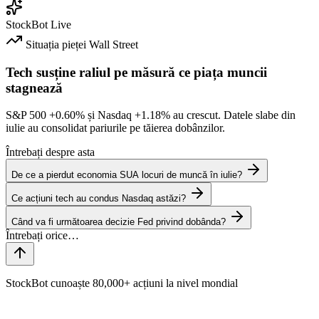
StockBot
Live
Situația pieței
Wall Street
Tech susține raliul pe măsură ce piața muncii
stagnează
S&P 500
+0.60%
și Nasdaq
+1.18%
au crescut. Datele slabe din
iulie au consolidat pariurile pe tăierea dobânzilor.
Întrebați despre asta
De ce a pierdut economia SUA locuri de muncă în iulie?
Ce acțiuni tech au condus Nasdaq astăzi?
Când va fi următoarea decizie Fed privind dobânda?
StockBot cunoaște 80,000+ acțiuni la nivel mondial