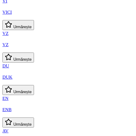
VI
VICI
Urmărește
VZ
VZ
Urmărește
DU
DUK
Urmărește
EN
ENB
Urmărește
AV