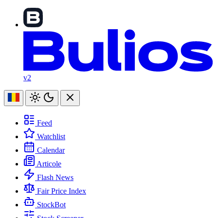
v2
Feed
Watchlist
Calendar
Articole
Flash News
Fair Price Index
StockBot