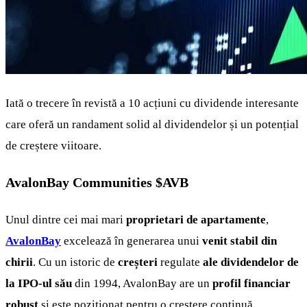
Iată o trecere în revistă a 10 acțiuni cu dividende interesante
care oferă un randament solid al dividendelor și un potențial
de creștere viitoare.
AvalonBay Communities
$AVB
Unul dintre cei mai mari
proprietari de apartamente
,
AvalonBay
excelează în generarea unui
venit stabil din
chirii
. Cu un istoric de
creșteri
regulate
ale dividendelor de
la IPO-ul său
din 1994, AvalonBay are un
profil financiar
robust
și este poziționat pentru o creștere continuă.