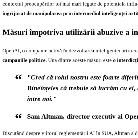
contextul preocupărilor tot mai mari legate de potențiala influe
îngrijorat de manipularea prin intermediul inteligenței artif
Măsuri împotriva utilizării abuzive a int
OpenAI, o companie activă în dezvoltarea inteligenței artificia
campaniile politice
. Una dintre aceste măsuri este
o interdicț
"Cred că rolul nostru este foarte diferit 
Bineînțeles că trebuie să lucrăm cu ei, d
între noi."
Sam Altman, director executiv al Op
Discutând despre viitorul reglementării AI în SUA, Altman a d