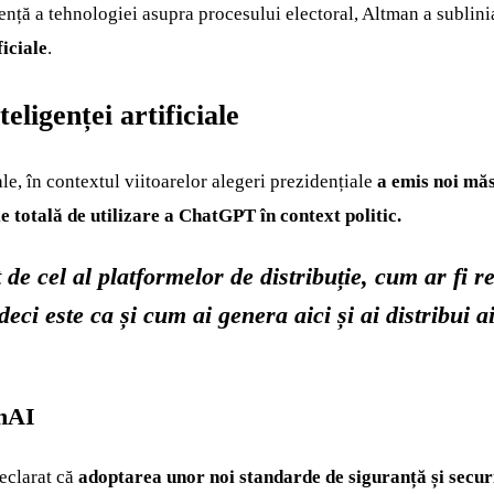
nță a tehnologiei asupra procesului electoral, Altman a subliniat
iciale
.
eligenței artificiale
le, în contextul viitoarelor alegeri prezidențiale
a emis noi măs
ie totală de utilizare a ChatGPT în context politic.
de cel al platformelor de distribuție, cum ar fi reț
eci este ca și cum ai genera aici și ai distribui a
enAI
eclarat că
adoptarea unor noi standarde de siguranță și securi