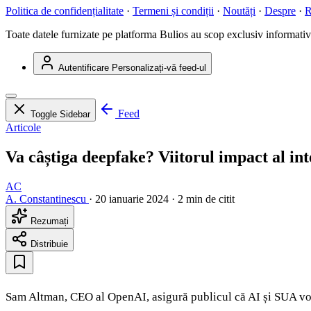
Politica de confidențialitate
·
Termeni și condiții
·
Noutăți
·
Despre
·
R
Toate datele furnizate pe platforma Bulios au scop exclusiv informativ ș
Autentificare
Personalizați-vă feed-ul
Feed
Toggle Sidebar
Articole
Va câștiga deepfake? Viitorul impact al int
AC
A. Constantinescu
·
20 ianuarie 2024
·
2 min de citit
Rezumați
Distribuie
Sam Altman, CEO al OpenAI, asigură publicul că AI și SUA vor 