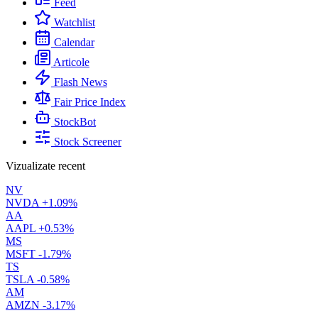
Feed
Watchlist
Calendar
Articole
Flash News
Fair Price Index
StockBot
Stock Screener
Vizualizate recent
NV
NVDA
+1.09%
AA
AAPL
+0.53%
MS
MSFT
-1.79%
TS
TSLA
-0.58%
AM
AMZN
-3.17%