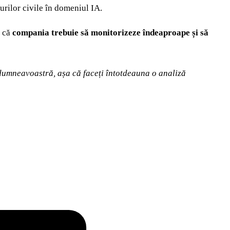
urilor civile în domeniul IA.
 că
compania trebuie să monitorizeze îndeaproape și să
e dumneavoastră, așa că faceți întotdeauna o analiză