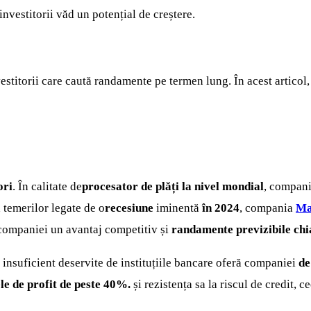
nvestitorii văd un potențial de creștere.
stitorii care caută randamente pe termen lung. În acest articol, a
ori
. În calitate de
procesator de plăți la nivel mondial
, compani
a temerilor legate de o
recesiune
iminentă
în 2024
, compania
Ma
 companiei un avantaj competitiv și
randamente previzibile chia
 insuficient deservite de instituțiile bancare oferă companiei
de
le de profit de peste 40%.
și rezistența sa la riscul de credit,