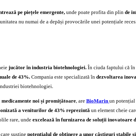
ntrează pe piețele emergente,
unde poate profita din plin
de i
itatea nu numai de a depăși provocările unei potențiale recesi
heie
jucător în industria biotehnologiei.
În ciuda faptului că în
 anuale de 43%.
Compania este specializată în
dezvoltarea inov
ndustriei biotehnologiei.
i medicamente noi și promițătoare
, are
BioMarin
un potențial
econizată a veniturilor de 43% reprezintă
un element cheie care 
lile rare, unde
excelează în furnizarea de soluții inovatoare 
 care susține
potențialul de obținere a unor câștiguri stabile și