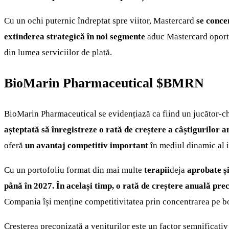
Cu un ochi puternic îndreptat spre viitor, Mastercard
se conce
extinderea strategică în noi segmente
aduc Mastercard oportun
din lumea serviciilor de plată.
BioMarin Pharmaceutical
$BMRN
BioMarin Pharmaceutical se evidențiază ca fiind un jucător-c
așteptată să înregistreze o rată de creștere a câștigurilor
oferă
un avantaj competitiv important
în mediul dinamic al i
Cu un portofoliu format din mai multe
terapii
deja
aprobate ș
până în 2027. În același timp, o rată de creștere anuală pr
Compania își menține competitivitatea prin concentrarea pe bo
Creșterea preconizată a veniturilor este un factor semnificativ