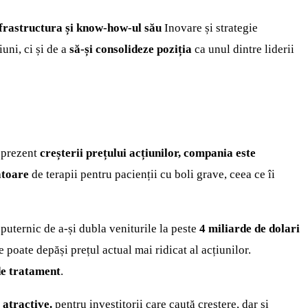
nfrastructura și know-how-ul său
Inovare și strategie
uni, ci și de a
să-și consolideze poziția
ca unul dintre liderii
 prezent
creșterii prețului acțiunilor, compania este
atoare
de terapii pentru pacienții cu boli grave, ceea ce îi
 puternic de a-și dubla veniturile la peste
4 miliarde de dolari
poate depăși prețul actual mai ridicat al acțiunilor.
de tratament
.
 atractive.
pentru investitorii care caută creștere, dar și