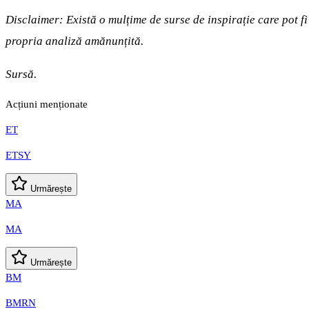
Disclaimer: Există o mulțime de surse de inspirație care pot f
propria analiză amănunțită.
Sursă.
Acțiuni menționate
ET
ETSY
Urmărește
MA
MA
Urmărește
BM
BMRN