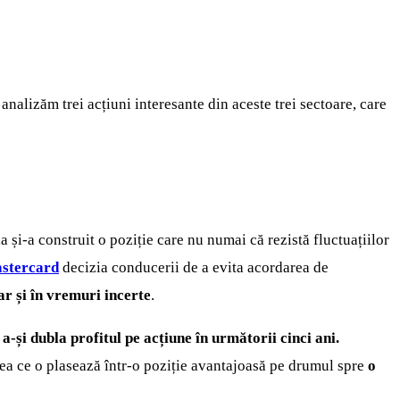
nalizăm trei acțiuni interesante din aceste trei sectoare, care
a și-a construit o poziție care nu numai că rezistă fluctuațiilor
stercard
decizia conducerii de a evita acordarea de
r și în vremuri incerte
.
 a-și dubla profitul pe acțiune în următorii cinci ani.
 ceea ce o plasează într-o poziție avantajoasă pe drumul spre
o