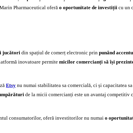
ioMarin Pharmaceutical oferă
o oportunitate de investiții
cu un o
i jucători
din spațiul de comerț electronic prin
punând accentul
platformă inovatoare permite
micilor comercianți să își prezint
ază
Etsy
nu numai stabilitatea sa comercială, ci și capacitatea sa
cumpărături
de la micii comercianți este un avantaj competitiv ch
tul consumatorilor, oferă investitorilor nu numai
o oportunitat