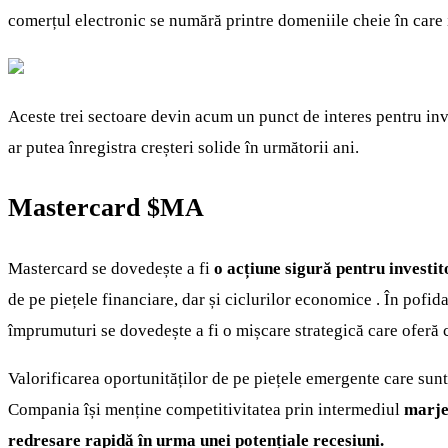
comerțul electronic se numără printre domeniile cheie în care i
Aceste trei sectoare devin acum un punct de interes pentru inve
ar putea înregistra creșteri solide în următorii ani.
Mastercard
$MA
Mastercard se dovedește a fi
o acțiune sigură pentru investit
de pe piețele financiare, dar și ciclurilor economice . În pofid
împrumuturi se dovedește a fi o mișcare strategică care oferă
Valorificarea oportunităților de pe piețele emergente care sunt
Compania își menține competitivitatea prin intermediul
marje
redresare rapidă în urma unei potențiale recesiuni.