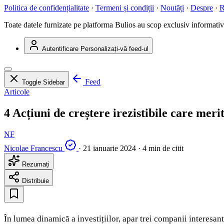
Politica de confidențialitate
·
Termeni și condiții
·
Noutăți
·
Despre
·
R
Toate datele furnizate pe platforma Bulios au scop exclusiv informativ ș
Autentificare
Personalizați-vă feed-ul
Feed
Toggle Sidebar
Articole
4 Acțiuni de creștere irezistibile care mer
NF
Nicolae Francescu
·
21 ianuarie 2024
·
4 min de citit
Rezumați
Distribuie
În lumea dinamică a investițiilor, apar trei companii interesant