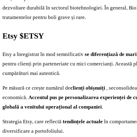
dezvoltare durabilă în sectorul biotehnologiei. În general, B
tratamentelor pentru boli grave și rare.
Etsy
$ETSY
Etsy a înregistrat în mod semnificativ
se diferențiază de mari
pentru clienți prin parteneriate cu mici comercianți. Această 
cumpărături mai autentică.
Pe măsură ce crește numărul de
clienți obișnuiți
, seconsolide
economică.
Accentul pus pe personalizarea experienței de 
globală a venitului operațional al companiei
.
Strategia Etsy, care reflectă
tendințele actuale
în comportamen
diversificare a portofoliului.