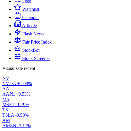
Feed
Watchlist
Calendar
Articole
Flash News
Fair Price Index
StockBot
Stock Screener
Vizualizate recent
NV
NVDA
+1.09%
AA
AAPL
+0.53%
MS
MSFT
-1.79%
TS
TSLA
-0.58%
AM
AMZN
-3.17%