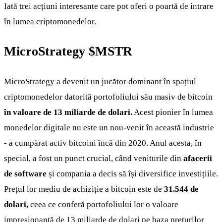
Iată trei acțiuni interesante care pot oferi o poartă de intrare
în lumea criptomonedelor.
MicroStrategy
$MSTR
MicroStrategy a devenit un jucător dominant în spațiul
criptomonedelor datorită portofoliului său masiv de bitcoin
în valoare de 13 miliarde de dolari.
Acest pionier în lumea
monedelor digitale nu este un nou-venit în această industrie
- a cumpărat activ bitcoini încă din 2020. Anul acesta, în
special, a fost un punct crucial, când veniturile din
afacerii
de software
și compania a decis să își diversifice investițiile.
Prețul lor mediu de achiziție a bitcoin este de
31.544 de
dolari,
ceea ce conferă portofoliului lor o valoare
impresionantă de 13 miliarde de dolari pe baza prețurilor