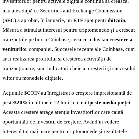
investitorilor pentru activele digitale continuă să crească,
mai ales după ce Securities and Exchange Commission
(SEC
) a aprobat, în ianuarie, un
ETF
spot pentru
bitcoin
.
Măsura a stimulat interesul pentru criptomonede și a crescut
tranzacțiile pe bursa Coinbase, ceea ce a dus la
o creștere a
veniturilor
companiei. Succesele recente ale Coinbase, cum
ar fi realizarea profitului și creșterea activității de
tranzacționare, sunt indicatori cheie ai creșterii și succesului
viitor cu monedele digitale.
Acțiunile
$COIN
au înregistrat o creștere impresionantă de
peste
320%
în ultimele 12 luni , cu mult
peste media pieței
.
Această creștere atrage atenția investitorilor care caută
oportunități de investiții de creștere. Având în vedere
interesul tot mai mare pentru criptomonede și rezultatele