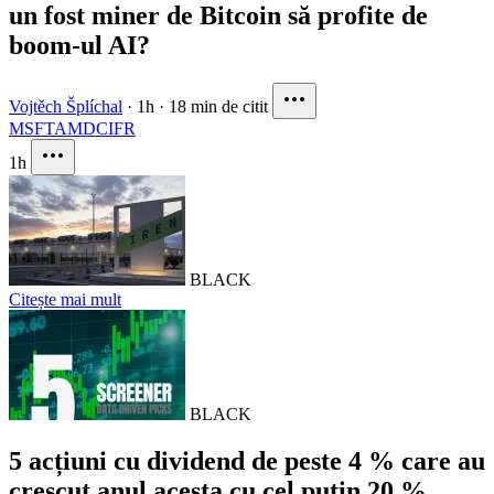
un fost miner de Bitcoin să profite de
boom-ul AI?
Vojtěch Šplíchal
·
1h
·
18 min de citit
MSFT
AMD
CIFR
1h
BLACK
Citește mai mult
BLACK
5 acțiuni cu dividend de peste 4 % care au
crescut anul acesta cu cel puțin 20 %