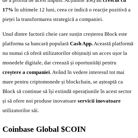
de a profita de acest impuls. Acțiunile
$SQ
au
crescut cu
17%
în ultimele 12 luni, ceea ce indică o reacție pozitivă a
pieței la transformarea strategică a companiei.
Unul dintre factorii cheie care susțin creșterea Block este
platforma sa bancară populară
Cash App.
Această platformă
nu numai că oferă utilizatorilor obișnuiți un acces ușor la
monedele digitale, dar creează și oportunități pentru
creștere a companiei
. Având în vedere interesul tot mai
mare pentru criptomonede și blockchain, se așteaptă ca
Block să continue să își extindă operațiunile în acest sector
și să ofere noi produse inovatoare
servicii inovatoare
utilizatorilor săi.
Coinbase Global
$COIN