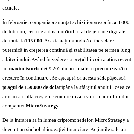
actuale.
În februarie, compania a anunțat achiziționarea a încă 3.000
de bitcoini, ceea ce a dus numărul total de jetoane digitale
deținute la
193.000
. Aceste acțiuni indică o încredere
puternică în creșterea continuă și stabilitatea pe termen lung
a bitcoinului. Având în vedere că prețul bitcoin a atins recent
un
maxim istoric
de69.202 dolari, analiștii preconizează o
creștere în continuare . Se așteaptă ca acesta sădepășească
pragul de 150.000 de dolari
până la sfârșitul anului , ceea ce
ar marca o altă creștere semnificativă a valorii portofoliului
companiei
MicroStrategy
.
De la intrarea sa în lumea criptomonedelor, MicroStrategy a
devenit un simbol al inovației financiare. Acțiunile sale au