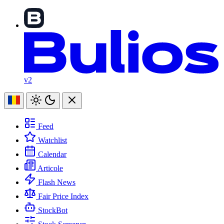
v2
Feed
Watchlist
Calendar
Articole
Flash News
Fair Price Index
StockBot