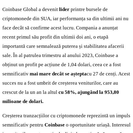
Coinbase Global a devenit
lider
printre bursele de
criptomonede din SUA, iar performanța sa din ultimii ani nu
face decât să confirme acest lucru. Compania a anunțat
recent primul său profit din ultimii doi ani, o etapă
importantă care semnalează puterea și stabilitatea afacerii
sale. În al patrulea trimestru al anului 2023, Coinbase a
obținut un profit pe acțiune de 1,04 dolari, ceea ce a fost
semnificativ
mai mare decât se aștepta
cu 27 de cenți. Acest
succes nu a fost umbrit de creșterea veniturilor, care au
crescut de la un an la altul
cu 58%, ajungând la 953,80
milioane de dolari.
Creșterea tranzacțiilor cu criptomonede reprezintă un impuls
semnificativ pentru
Coinbase
o oportunitate uriașă. Interesul