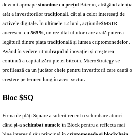
devenit aproape
sinonime cu prețul
Bitcoin, atrăgând atenția
atât a investitorilor tradiționali, cât și a celor interesați de
activele digitale. În ultimele 12 luni , acțiunile
$MSTR
aucrescut cu
565%
, un rezultat uluitor care arată puterea
legăturii dintre piața tradițională și lumea criptomonedelor .
Având în vedere ritmul
rapid
al inovației și creșterea
continuă a capitalizării pieței bitcoin, MicroStrategy se
profilează ca un jucător cheie pentru investitorii care caută o
creștere pe termen lung în acest sector.
Bloc
$SQ
Firma de plăți Square a suferit recent o schimbare atunci
când
și-a schimbat numele
în Block pentru a reflecta mai
bine interesul său principal în
criptomonede și blockchain.