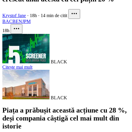
Krystof Jane
·
18h
·
14 min de citit
BAC
BEN
JPM
18h
BLACK
Citește mai mult
BLACK
Piața a prăbușit această acțiune cu 28 %,
deși compania câștigă cel mai mult din
istorie