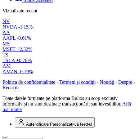
Stock Screener
Vizualizate recent
NV
NVDA
-1.15%
AA
AAPL
-0.61%
MS
MSFT
+2.32%
TS
TSLA
+0.78%
AM
AMZN
-0.19%
Politica de confidențialitate
·
Termeni și condiții
·
Noutăți
·
Despre
·
Redacția
Toate datele furnizate pe platforma Bulios au scop exclusiv
informativ și nu sunt destinate tranzacționării sau investițiilor.
Află
mai multe
Autentificare
Personalizați-vă feed-ul