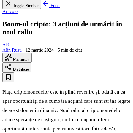
Feed
Toggle Sidebar
Articole
Boom-ul cripto: 3 acțiuni de urmărit în
noul raliu
AR
Alin Rusu
·
12 martie 2024
·
5 min de citit
Rezumați
Distribuie
Piața criptomonedelor este în plină revenire și, odată cu ea,
apar oportunități de a cumpăra acțiuni care sunt strâns legate
de acest domeniu dinamic. Noul raliu al criptomonedelor
aduce speranțe de câștiguri, iar trei companii oferă
oportunități interesante pentru investitori. Într-adevăr,