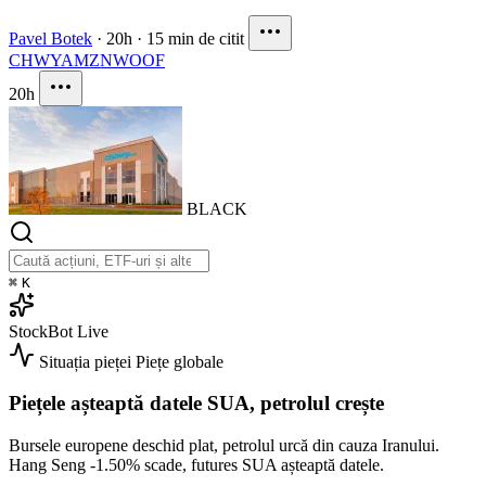
Pavel Botek
·
20h
·
15 min de citit
CHWY
AMZN
WOOF
20h
BLACK
⌘
K
StockBot
Live
Situația pieței
Piețe globale
Piețele așteaptă datele SUA, petrolul crește
Bursele europene deschid plat, petrolul urcă din cauza Iranului.
Hang Seng
-1.50%
scade, futures SUA așteaptă datele.