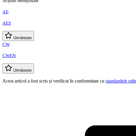
Acțiuni menționate
AE
AES
Urmărește
CW
CWEN
Urmărește
Acest articol a fost scris și verificat în conformitate cu
standardele edit