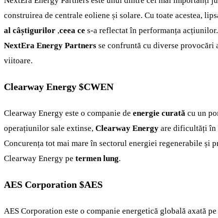
NextEra Energy Partners este unul dintre cei mai importanți j
construirea de centrale eoliene și solare. Cu toate acestea, lips
al câștigurilor
,
ceea ce
s-a reflectat în performanța acțiunilo
NextEra Energy Partners
se confruntă cu diverse provocări a
viitoare.
Clearway Energy
$CWEN
Clearway Energy este o companie de
energie curată
cu un por
operațiunilor sale extinse,
Clearway Energy
are dificultăți î
Concurența tot mai mare în sectorul energiei regenerabile și 
Clearway Energy pe
termen lung
.
AES Corporation
$AES
AES Corporation este o companie energetică globală axată pe 