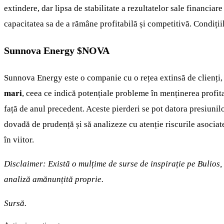
extindere, dar lipsa de stabilitate a rezultatelor sale financiare
capacitatea sa de a rămâne profitabilă și competitivă. Condițiil
Sunnova Energy
$NOVA
Sunnova Energy este o companie cu o rețea extinsă de clienți, 
mari
, ceea ce indică potențiale probleme în menținerea profit
față de anul precedent. Aceste pierderi se pot datora presiunilo
dovadă de prudență și să analizeze cu atenție riscurile asociate
în viitor.
Disclaimer: Există o mulțime de surse de inspirație pe Bulios,
analiză amănunțită proprie.
Sursă.