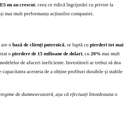
ES
nu au crescut
, ceea ce ridică îngrijorări cu privire la
 și mai mult performanța acțiunilor companiei.
a are o
bază de clienți puternică
, se luptă cu
pierderi tot mai
trat o
pierdere de 15 milioane de dolari
, cu
20%
mai mult
odelelor de afaceri ineficiente. Investitorii ar trebui să dea
 capacitatea acesteia de a obține profituri durabile și stabile
întregime de dumneavoastră, așa că efectuați întotdeauna o