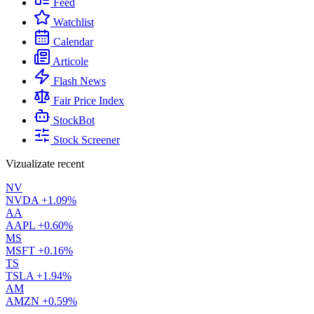
Feed
Watchlist
Calendar
Articole
Flash News
Fair Price Index
StockBot
Stock Screener
Vizualizate recent
NV
NVDA
+1.09%
AA
AAPL
+0.60%
MS
MSFT
+0.16%
TS
TSLA
+1.94%
AM
AMZN
+0.59%