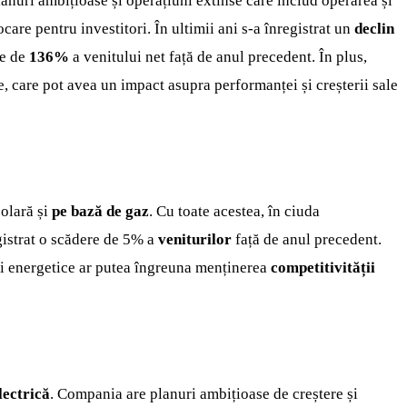
anuri ambițioase și operațiuni extinse care includ operarea și
are pentru investitori. În ultimii ani s-a înregistrat un
declin
e de
136%
a venitului net față de anul precedent. În plus,
, care pot avea un impact asupra performanței și creșterii sale
olară și
pe bază de gaz
. Cu toate acestea, în ciuda
gistrat o scădere de 5% a
veniturilor
față de anul precedent.
ii energetice ar putea îngreuna menținerea
competitivității
lectrică
. Compania are planuri ambițioase de creștere și