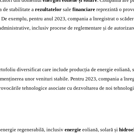
ucători din domeniul
energiei eoliene și solare
. Compania are pl
a de stabilitate a
rezultatelor
sale
financiare
reprezintă o provoc
r. De exemplu, pentru anul 2023, compania a înregistrat o scăder
dministrative, inclusiv procese de reglementare și de autorizare
tofoliu diversificat care include producția de energie eoliană, s
n menținerea unor venituri stabile. Pentru 2023, compania a înre
provocările tehnologice asociate cu dezvoltarea de noi tehnolog
energie regenerabilă, inclusiv
energie
eoliană, solară și
hidroe