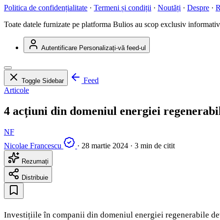
Politica de confidențialitate
·
Termeni și condiții
·
Noutăți
·
Despre
·
R
Toate datele furnizate pe platforma Bulios au scop exclusiv informativ ș
Autentificare
Personalizați-vă feed-ul
Feed
Toggle Sidebar
Articole
4 acțiuni din domeniul energiei regenerabile
NF
Nicolae Francescu
·
28 martie 2024
·
3 min de citit
Rezumați
Distribuie
Investițiile în companii din domeniul energiei regenerabile de