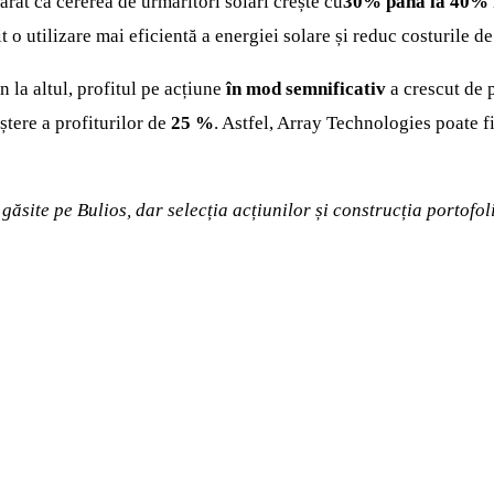
arat că cererea de urmăritori solari crește cu
30% până la 40%
o utilizare mai eficientă a energiei solare și reduc costurile de
n la altul, profitul pe acțiune
în mod semnificativ
a crescut de 
ștere a profiturilor de
25 %
. Astfel, Array Technologies poate fi
i găsite pe Bulios, dar selecția acțiunilor și construcția porto