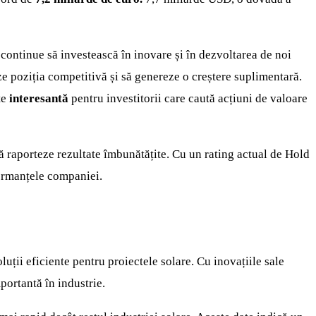
ontinue să investească în inovare și în dezvoltarea de noi
eze poziția competitivă și să genereze o creștere suplimentară.
te
interesantă
pentru investitorii care caută acțiuni de valoare
 să raporteze rezultate îmbunătățite. Cu un rating actual de Hold
formanțele companiei.
luții eficiente pentru proiectele solare. Cu inovațiile sale
portantă în industrie.