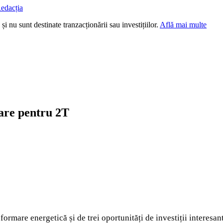
edacția
i nu sunt destinate tranzacționării sau investițiilor.
Află mai multe
lare pentru 2T
formare energetică și de trei oportunități de investiții interesa