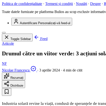
Politica de confidențialitate
·
Termeni și condiții
·
Noutăți
·
Despre
·
R
Toate datele furnizate pe platforma Bulios au scop exclusiv informativ ș
Autentificare
Personalizați-vă feed-ul
Feed
Toggle Sidebar
Articole
Drumul către un viitor verde: 3 acțiuni so
NF
Nicolae Francescu
·
3 aprilie 2024
·
4 min de citit
Rezumați
Distribuie
Industria solară revine la viață, condusă de speranțele de trans