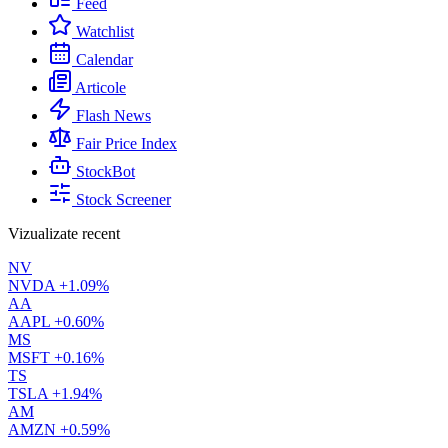
Feed
Watchlist
Calendar
Articole
Flash News
Fair Price Index
StockBot
Stock Screener
Vizualizate recent
NV
NVDA
+1.09%
AA
AAPL
+0.60%
MS
MSFT
+0.16%
TS
TSLA
+1.94%
AM
AMZN
+0.59%