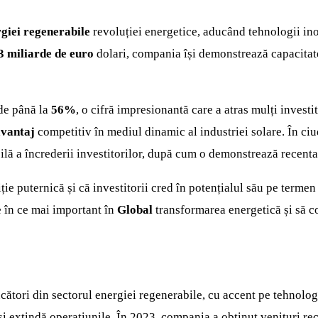
rgiei regenerabile
revoluției energetice, aducând tehnologii ino
3 miliarde de euro
dolari, compania își demonstrează capacitatea
e până la
56%
, o cifră impresionantă care a atras mulți investit
avantaj
competitiv în mediul dinamic al industriei solare. În ciud
bilă a încrederii investitorilor, după cum o demonstrează recenta 
iție puternică și că investitorii cred în potențialul său pe terme
ce în ce mai important în
Global
transformarea energetică și să co
cători din sectorul energiei regenerabile, cu accent pe tehnolog
își extindă operațiunile. În 2023, compania a obținut venituri r