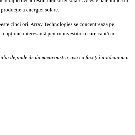
mai rapid decât restul industriei solare. Aceste date indică un
 producție a energiei solare.
peste cinci ori. Array Technologies se concentrează pe
 o opțiune interesantă pentru investitorii care caută un
foliului depinde de dumneavoastră, așa că faceți întotdeauna o