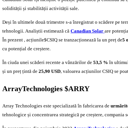
solidității și stabilității activității sale.
Deși în ultimele două trimestre s-a înregistrat o scădere pe ter
tehnologii. Analiștii estimează că
Canadian Solar
are potenți
În prezent , acțiunile
$CSIQ
se tranzacționează la un preț de
5 
cu potențial de creștere.
În ciuda unei scăderi recente a vânzărilor de
53,5 %
în ultimul
și un preț țintă de
25,90 USD
, valoarea acțiunilor CSIQ se poat
ArrayTechnologies
$ARRY
Array Technologies este specializată în fabricarea de
urmărito
tehnologice și concentrarea strategică pe creștere, compania se