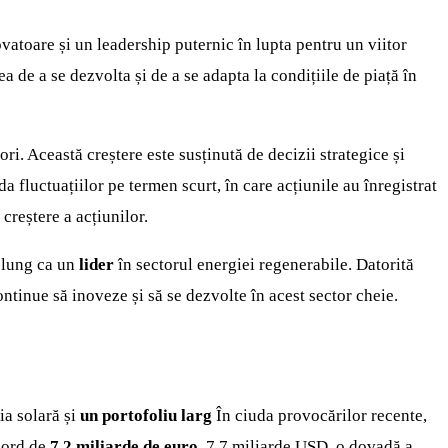
vatoare și un leadership puternic în lupta pentru un viitor
 de a se dezvolta și de a se adapta la condițiile de piață în
ori. Această creștere este susținută de decizii strategice și
a fluctuațiilor pe termen scurt, în care acțiunile au înregistrat
creștere a acțiunilor.
n lung ca un
lider
în sectorul energiei regenerabile. Datorită
ntinue să inoveze și să se dezvolte în acest sector cheie.
ia solară și
un portofoliu larg
În ciuda provocărilor recente,
ecord de
7,2 miliarde de euro.
7,7 miliarde USD, o dovadă a