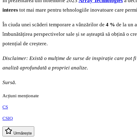
În prezentarea din noiembrie 2023
Array Technologies
a decl
interes
tot mai mare pentru tehnologiile inovatoare care permit 
În ciuda unei scăderi temporare a vânzărilor de
4 %
de la un a
îmbunătățirea perspectivelor sale și se așteaptă să obțină o cre
potențial de creștere.
Disclaimer: Există o mulțime de surse de inspirație care pot f
analiză aprofundată a propriei analize.
Sursă.
Acțiuni menționate
CS
CSIQ
Urmărește