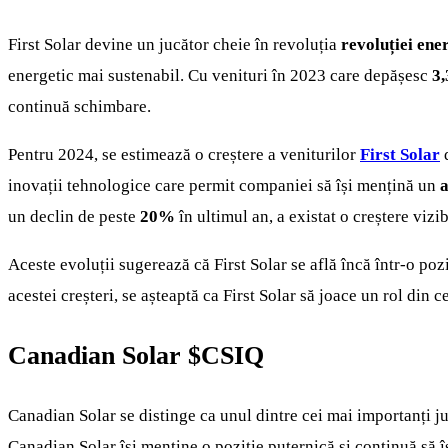
First Solar devine un jucător cheie în revoluția
revoluției ene
energetic mai sustenabil. Cu venituri în 2023 care depășesc
3,
continuă schimbare.
Pentru 2024, se estimează o creștere a veniturilor
First Solar
d
inovații tehnologice care permit companiei să își mențină un
un declin de peste
20%
în ultimul an, a existat o creștere vizi
Aceste evoluții sugerează că First Solar se află încă într-o poz
acestei creșteri, se așteaptă ca First Solar să joace un rol din 
Canadian Solar
$CSIQ
Canadian Solar se distinge ca unul dintre cei mai importanți ju
Canadian Solar își menține o poziție puternică și continuă să 