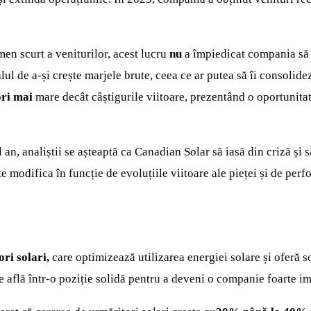
men scurt a veniturilor, acest lucru
nu
a împiedicat compania să c
alul de a-și crește marjele brute, ceea ce ar putea să îi consolid
ori mai
mare decât câștigurile viitoare, prezentând o oportunita
 an, analiștii se așteaptă ca Canadian Solar să iasă din criză și
e modifica în funcție de evoluțiile viitoare ale pieței și de per
ri solari,
care optimizează utilizarea energiei solare și oferă so
 află într-o poziție solidă pentru a deveni o companie foarte im