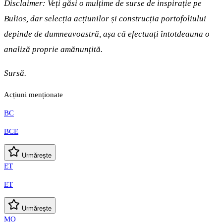
Disclaimer: Veți găsi o mulțime de surse de inspirație pe
Bulios, dar selecția acțiunilor și construcția portofoliului
depinde de dumneavoastră, așa că efectuați întotdeauna o
analiză proprie amănunțită.
Sursă.
Acțiuni menționate
BC
BCE
Urmărește
ET
ET
Urmărește
MO