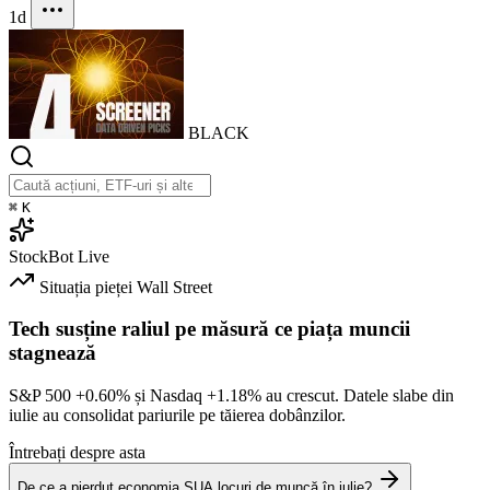
1d
BLACK
⌘
K
StockBot
Live
Situația pieței
Wall Street
Tech susține raliul pe măsură ce piața muncii
stagnează
S&P 500
+0.60%
și Nasdaq
+1.18%
au crescut. Datele slabe din
iulie au consolidat pariurile pe tăierea dobânzilor.
Întrebați despre asta
De ce a pierdut economia SUA locuri de muncă în iulie?