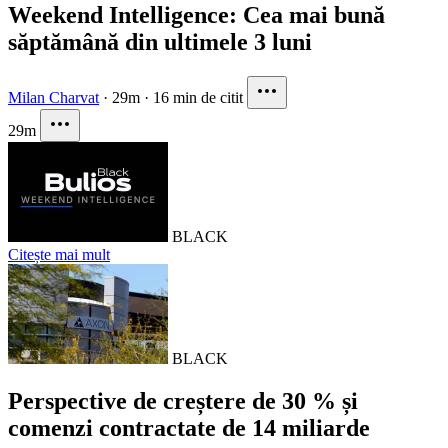
Weekend Intelligence: Cea mai bună
săptămână din ultimele 3 luni
Milan Charvat
·
29m
·
16 min de citit
29m
BLACK
Citește mai mult
BLACK
Perspective de creștere de 30 % și
comenzi contractate de 14 miliarde