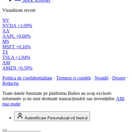
Stock Screener
Vizualizate recent
NV
NVDA
+1.09%
AA
AAPL
+0.60%
MS
MSFT
+0.16%
TS
TSLA
+1.94%
AM
AMZN
+0.59%
Politica de confidențialitate
·
Termeni și condiții
·
Noutăți
·
Despre
·
Redacția
Toate datele furnizate pe platforma Bulios au scop exclusiv
informativ și nu sunt destinate tranzacționării sau investițiilor.
Află
mai multe
Autentificare
Personalizați-vă feed-ul