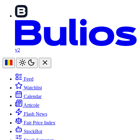
v2
Feed
Watchlist
Calendar
Articole
Flash News
Fair Price Index
StockBot