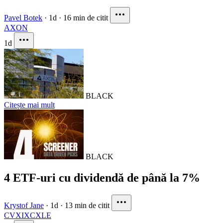
Pavel Botek
·
1d
·
16 min de citit
AXON
1d
BLACK
Citește mai mult
BLACK
4 ETF-uri cu dividendă de până la 7%
Krystof Jane
·
1d
·
13 min de citit
CVX
IXC
XLE