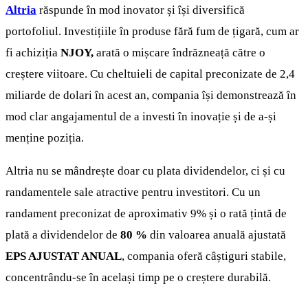
Altria
răspunde în mod inovator și își diversifică
portofoliul. Investițiile în produse fără fum de țigară, cum ar
fi achiziția
NJOY,
arată o mișcare îndrăzneață către o
creștere viitoare. Cu cheltuieli de capital preconizate de 2,4
miliarde de dolari în acest an, compania își demonstrează în
mod clar angajamentul de a investi în inovație și de a-și
menține poziția.
Altria nu se mândrește doar cu plata dividendelor, ci și cu
randamentele sale atractive pentru investitori. Cu un
randament preconizat de aproximativ 9% și o rată țintă de
plată a dividendelor de
80 %
din valoarea anuală ajustată
EPS AJUSTAT ANUAL
, compania oferă câștiguri stabile,
concentrându-se în același timp pe o creștere durabilă.