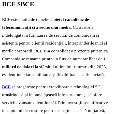
BCE
$BCE
BCE este piatra de temelie a
pieței
canadiene de
telecomunicații și a sectorului media
. Cu o istorie
îndelungată în furnizarea de servicii de comunicații și
asistență pentru clienții rezidențiali, întreprinderile mici și
marile corporații, BCE și-a consolidat o prezență puternică.
Compania se remarcă printr-un flux de numerar liber de
1
miliard de dolari
la sfârșitul ultimului trimestru din 2023,
evidențiind clar stabilitatea și flexibilitatea sa financiară.
BCE
se pregătește pentru era viitoare a tehnologiei 5G,
urmărind să-și îmbunătățească infrastructura și să ofere
servicii avansate clienților săi. Prin investiții semnificative
în capitalul de creștere pentru a susține această inițiativă,