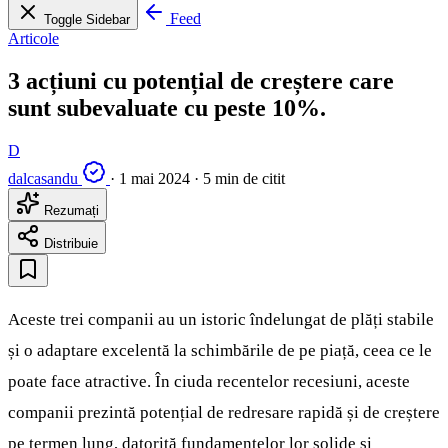
Feed
Toggle Sidebar
Articole
3 acțiuni cu potențial de creștere care
sunt subevaluate cu peste 10%.
D
dalcasandu
·
1 mai 2024
·
5 min de citit
Rezumați
Distribuie
Aceste trei companii au un istoric îndelungat de plăți stabile
și o adaptare excelentă la schimbările de pe piață, ceea ce le
poate face atractive. În ciuda recentelor recesiuni, aceste
companii prezintă potențial de redresare rapidă și de creștere
pe termen lung, datorită fundamentelor lor solide și