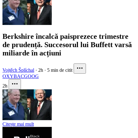
Berkshire încalcă paisprezece trimestre
de prudență. Succesorul lui Buffett varsă
miliarde în acțiuni
Vojtěch Šplíchal
·
2h
·
5 min de citit
OXY
BAC
GOOG
2h
Citește mai mult