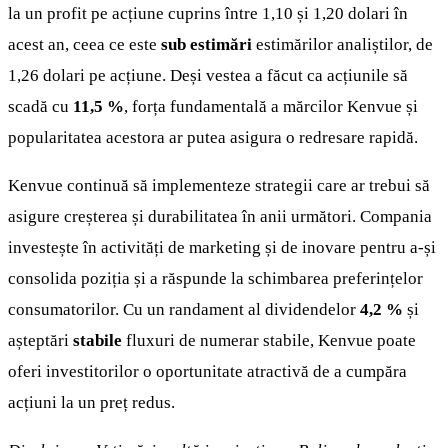
la un profit pe acțiune cuprins între 1,10 și 1,20 dolari în
acest an, ceea ce este
sub estimări
estimărilor analiștilor, de
1,26 dolari pe acțiune. Deși vestea a făcut ca acțiunile să
scadă cu
11,5 %
, forța fundamentală a mărcilor Kenvue și
popularitatea acestora ar putea asigura o redresare rapidă.
Kenvue continuă să implementeze strategii care ar trebui să
asigure creșterea și durabilitatea în anii următori. Compania
investește în activități de marketing și de inovare pentru a-și
consolida poziția și a răspunde la schimbarea preferințelor
consumatorilor. Cu un randament al dividendelor
4,2 %
și
așteptări
stabile
fluxuri de numerar stabile, Kenvue poate
oferi investitorilor o oportunitate atractivă de a cumpăra
acțiuni la un preț redus.