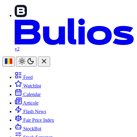
v2
Feed
Watchlist
Calendar
Articole
Flash News
Fair Price Index
StockBot