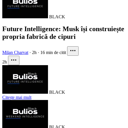
BLACK
Future Intelligence: Musk își construiește
propria fabrică de cipuri
Milan Charvat
·
2h
·
16 min de citit
2h
BLACK
Citește mai mult
BLACK