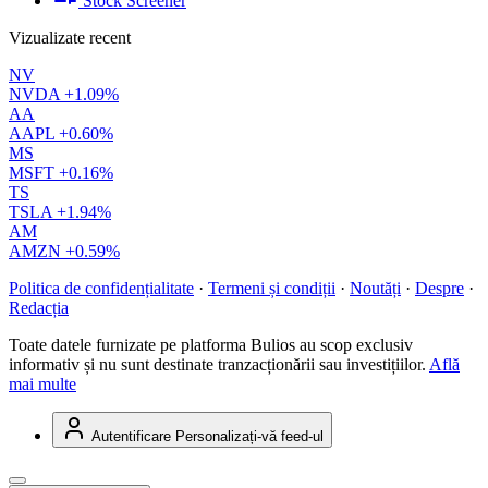
Stock Screener
Vizualizate recent
NV
NVDA
+1.09%
AA
AAPL
+0.60%
MS
MSFT
+0.16%
TS
TSLA
+1.94%
AM
AMZN
+0.59%
Politica de confidențialitate
·
Termeni și condiții
·
Noutăți
·
Despre
·
Redacția
Toate datele furnizate pe platforma Bulios au scop exclusiv
informativ și nu sunt destinate tranzacționării sau investițiilor.
Află
mai multe
Autentificare
Personalizați-vă feed-ul