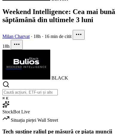
Weekend Intelligence: Cea mai bună
săptămână din ultimele 3 luni
Milan Charvat
·
18h
·
16 min de citit
18h
BLACK
⌘
K
StockBot
Live
Situația pieței
Wall Street
Tech susține raliul pe măsură ce piața muncii