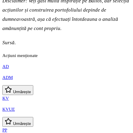
Disclaimer: Veți găsi multă inspirație pe Bulios, dar selecția
acțiunilor și construirea portofoliului depinde de
dumneavoastră, așa că efectuați întotdeauna o analiză
amănunțită pe cont propriu.
Sursă.
Acțiuni menționate
AD
ADM
Urmărește
KV
KVUE
Urmărește
PP