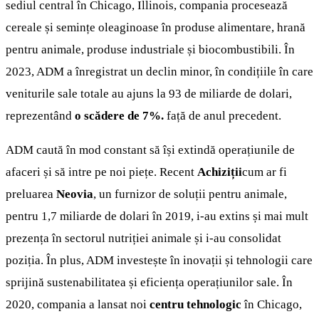
sediul central în Chicago, Illinois, compania procesează
cereale și semințe oleaginoase în produse alimentare, hrană
pentru animale, produse industriale și biocombustibili. În
2023, ADM a înregistrat un declin minor, în condițiile în care
veniturile sale totale au ajuns la 93 de miliarde de dolari,
reprezentând
o scădere de 7%.
față de anul precedent.
ADM caută în mod constant să își extindă operațiunile de
afaceri și să intre pe noi piețe. Recent
Achiziții
cum ar fi
preluarea
Neovia
, un furnizor de soluții pentru animale,
pentru 1,7 miliarde de dolari în 2019, i-au extins și mai mult
prezența în sectorul nutriției animale și i-au consolidat
poziția. În plus, ADM investește în inovații și tehnologii care
sprijină sustenabilitatea și eficiența operațiunilor sale. În
2020, compania a lansat noi
centru tehnologic
în Chicago,