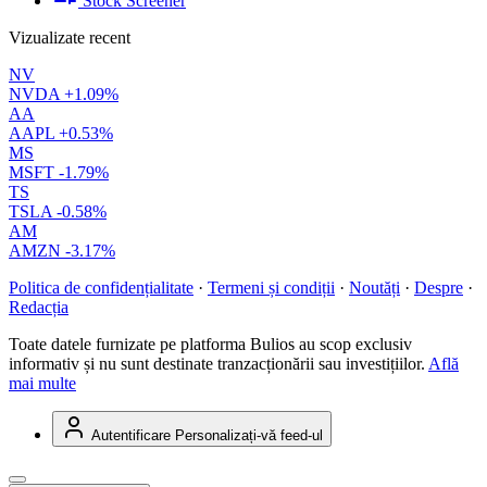
Stock Screener
Vizualizate recent
NV
NVDA
+1.09%
AA
AAPL
+0.53%
MS
MSFT
-1.79%
TS
TSLA
-0.58%
AM
AMZN
-3.17%
Politica de confidențialitate
·
Termeni și condiții
·
Noutăți
·
Despre
·
Redacția
Toate datele furnizate pe platforma Bulios au scop exclusiv
informativ și nu sunt destinate tranzacționării sau investițiilor.
Află
mai multe
Autentificare
Personalizați-vă feed-ul