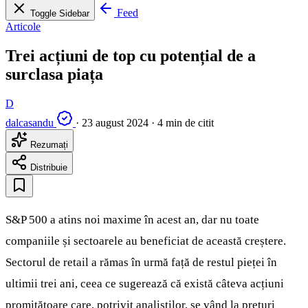
Feed
Toggle Sidebar
Articole
Trei acțiuni de top cu potențial de a
surclasa piața
D
dalcasandu
·
23 august 2024
·
4 min de citit
Rezumați
Distribuie
S&P 500 a atins noi maxime în acest an, dar nu toate
companiile și sectoarele au beneficiat de această creștere.
Sectorul de retail a rămas în urmă față de restul pieței în
ultimii trei ani, ceea ce sugerează că există câteva acțiuni
promițătoare care, potrivit analiștilor, se vând la prețuri