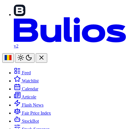
v2
Feed
Watchlist
Calendar
Articole
Flash News
Fair Price Index
StockBot