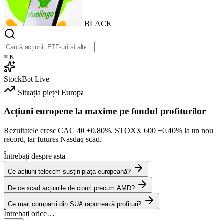
BLACK
⌘
K
StockBot
Live
Situația pieței
Europa
Acțiuni europene la maxime pe fondul profiturilor
Rezultatele cresc CAC 40
+0.80%
. STOXX 600
+0.40%
la un nou
record, iar futures Nasdaq scad.
Întrebați despre asta
Ce acțiuni telecom susțin piața europeană?
De ce scad acțiunile de cipuri precum AMD?
Ce mari companii din SUA raportează profituri?