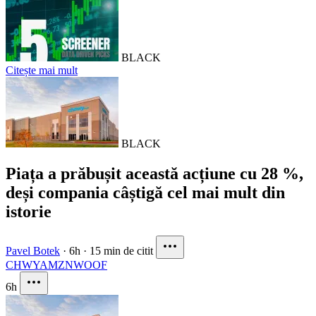
BLACK
Citește mai mult
BLACK
Piața a prăbușit această acțiune cu 28 %,
deși compania câștigă cel mai mult din
istorie
Pavel Botek
·
6h
·
15 min de citit
CHWY
AMZN
WOOF
6h