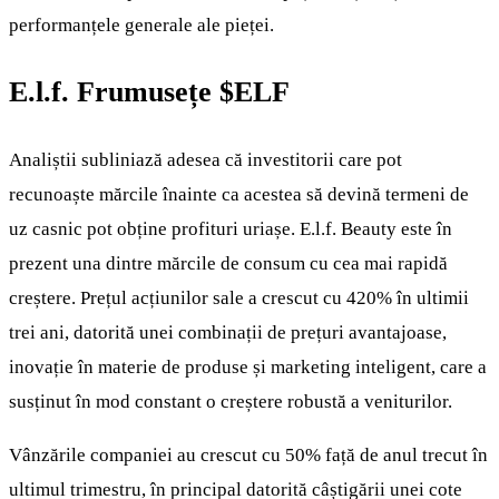
performanțele generale ale pieței.
E.l.f. Frumusețe
$ELF
Analiștii subliniază adesea că investitorii care pot
recunoaște mărcile înainte ca acestea să devină termeni de
uz casnic pot obține profituri uriașe. E.l.f. Beauty este în
prezent una dintre mărcile de consum cu cea mai rapidă
creștere. Prețul acțiunilor sale a crescut cu 420% în ultimii
trei ani, datorită unei combinații de prețuri avantajoase,
inovație în materie de produse și marketing inteligent, care a
susținut în mod constant o creștere robustă a veniturilor.
Vânzările companiei au crescut cu 50% față de anul trecut în
ultimul trimestru, în principal datorită câștigării unei cote