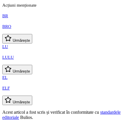
Acțiuni menționate
BR
BRO
Urmărește
LU
LULU
Urmărește
EL
ELF
Urmărește
Acest articol a fost scris și verificat în conformitate cu
standardele
editoriale
Bulios.