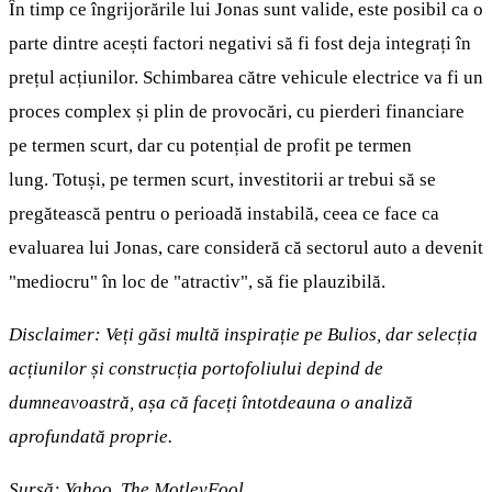
În timp ce îngrijorările lui Jonas sunt valide, este posibil ca o
parte dintre acești factori negativi să fi fost deja integrați în
prețul acțiunilor. Schimbarea către vehicule electrice va fi un
proces complex și plin de provocări, cu pierderi financiare
pe termen scurt, dar cu potențial de profit pe termen
lung. Totuși, pe termen scurt, investitorii ar trebui să se
pregătească pentru o perioadă instabilă, ceea ce face ca
evaluarea lui Jonas, care consideră că sectorul auto a devenit
"mediocru" în loc de "atractiv", să fie plauzibilă.
Disclaimer: Veți găsi multă inspirație pe Bulios, dar selecția
acțiunilor și construcția portofoliului depind de
dumneavoastră, așa că faceți întotdeauna o analiză
aprofundată proprie.
Sursă: Yahoo, The MotleyFool.