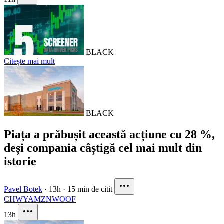
BLACK
Citește mai mult
BLACK
Piața a prăbușit această acțiune cu 28 %,
deși compania câștigă cel mai mult din
istorie
Pavel Botek
·
13h
·
15 min de citit
CHWY
AMZN
WOOF
13h