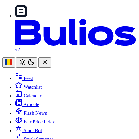
v2
Feed
Watchlist
Calendar
Articole
Flash News
Fair Price Index
StockBot