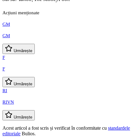
Acțiuni menționate
GM
GM
Urmărește
F
F
Urmărește
RI
RIVN
Urmărește
Acest articol a fost scris și verificat în conformitate cu
standardele
editoriale
Bulios.