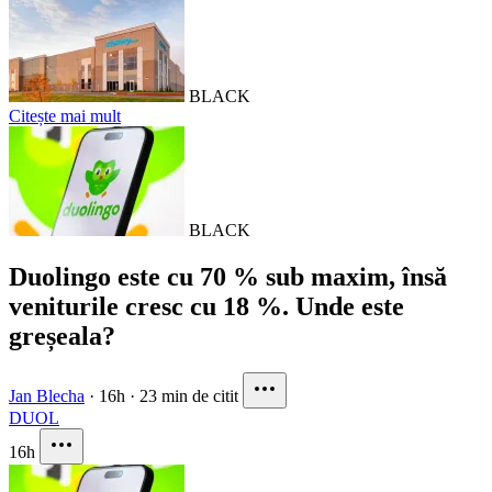
BLACK
Citește mai mult
BLACK
Duolingo este cu 70 % sub maxim, însă
veniturile cresc cu 18 %. Unde este
greșeala?
Jan Blecha
·
16h
·
23 min de citit
DUOL
16h