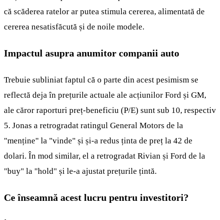
că scăderea ratelor ar putea stimula cererea, alimentată de
cererea nesatisfăcută și de noile modele.
Impactul asupra anumitor companii auto
Trebuie subliniat faptul că o parte din acest pesimism se
reflectă deja în prețurile actuale ale acțiunilor Ford și GM,
ale căror raporturi preț-beneficiu (P/E) sunt sub 10, respectiv
5. Jonas a retrogradat ratingul General Motors de la
"menține" la "vinde" și și-a redus ținta de preț la 42 de
dolari. În mod similar, el a retrogradat Rivian și Ford de la
"buy" la "hold" și le-a ajustat prețurile țintă.
Ce înseamnă acest lucru pentru investitori?