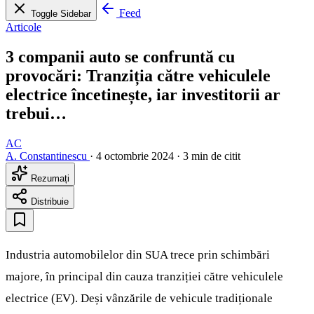
Feed
Toggle Sidebar
Articole
3 companii auto se confruntă cu
provocări: Tranziția către vehiculele
electrice încetinește, iar investitorii ar
trebui…
AC
A. Constantinescu
·
4 octombrie 2024
·
3 min de citit
Rezumați
Distribuie
Industria automobilelor din SUA trece prin schimbări
majore, în principal din cauza tranziției către vehiculele
electrice (EV). Deși vânzările de vehicule tradiționale