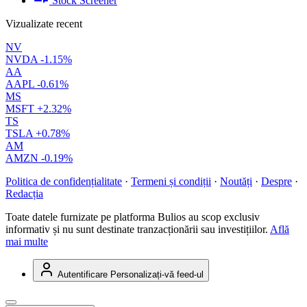
Stock Screener
Vizualizate recent
NV
NVDA
-1.15%
AA
AAPL
-0.61%
MS
MSFT
+2.32%
TS
TSLA
+0.78%
AM
AMZN
-0.19%
Politica de confidențialitate
·
Termeni și condiții
·
Noutăți
·
Despre
·
Redacția
Toate datele furnizate pe platforma Bulios au scop exclusiv
informativ și nu sunt destinate tranzacționării sau investițiilor.
Află
mai multe
Autentificare
Personalizați-vă feed-ul