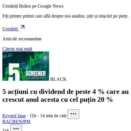
Urmăriți Bulios pe Google News
Fiți printre primii care află despre noi analize, știri și mișcări pe piețe.
Urmăriți
Articole recomandate
Citește mai mult
BLACK
5 acțiuni cu dividend de peste 4 % care au
crescut anul acesta cu cel puțin 20 %
Krystof Jane
·
11h
·
14 min de citit
BAC
BEN
JPM
11h