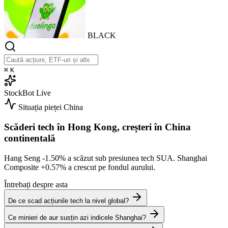
BLACK
⌘
K
StockBot
Live
Situația pieței
China
Scăderi tech în Hong Kong, creșteri în China
continentală
Hang Seng
-1.50%
a scăzut sub presiunea tech SUA. Shanghai
Composite
+0.57%
a crescut pe fondul aurului.
Întrebați despre asta
De ce scad acțiunile tech la nivel global?
Ce minieri de aur susțin azi indicele Shanghai?