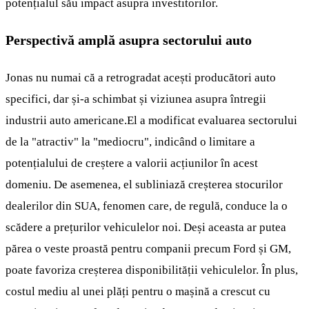
potențialul său impact asupra investitorilor.
Perspectivă amplă asupra sectorului auto
Jonas nu numai că a retrogradat acești producători auto
specifici, dar și-a schimbat și viziunea asupra întregii
industrii auto americane.El a modificat evaluarea sectorului
de la "atractiv" la "mediocru", indicând o limitare a
potențialului de creștere a valorii acțiunilor în acest
domeniu. De asemenea, el subliniază creșterea stocurilor
dealerilor din SUA, fenomen care, de regulă, conduce la o
scădere a prețurilor vehiculelor noi. Deși aceasta ar putea
părea o veste proastă pentru companii precum Ford și GM,
poate favoriza creșterea disponibilității vehiculelor. În plus,
costul mediu al unei plăți pentru o mașină a crescut cu