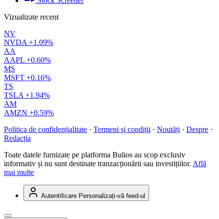
Stock Screener
Vizualizate recent
NV
NVDA
+1.09%
AA
AAPL
+0.60%
MS
MSFT
+0.16%
TS
TSLA
+1.94%
AM
AMZN
+0.59%
Politica de confidențialitate
·
Termeni și condiții
·
Noutăți
·
Despre
·
Redacția
Toate datele furnizate pe platforma Bulios au scop exclusiv
informativ și nu sunt destinate tranzacționării sau investițiilor.
Află
mai multe
Autentificare
Personalizați-vă feed-ul