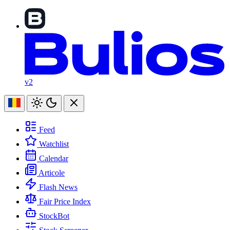
v2
Feed
Watchlist
Calendar
Articole
Flash News
Fair Price Index
StockBot