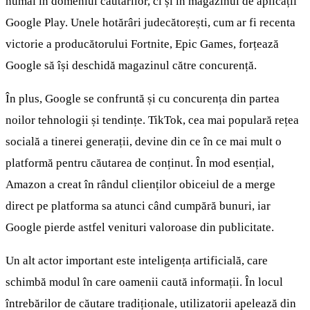
numai în domeniul căutărilor, ci și în magazinul de aplicații
Google Play. Unele hotărâri judecătorești, cum ar fi recenta
victorie a producătorului Fortnite, Epic Games, forțează
Google să își deschidă magazinul către concurență.
În plus, Google se confruntă și cu concurența din partea
noilor tehnologii și tendințe. TikTok, cea mai populară rețea
socială a tinerei generații, devine din ce în ce mai mult o
platformă pentru căutarea de conținut. În mod esențial,
Amazon a creat în rândul clienților obiceiul de a merge
direct pe platforma sa atunci când cumpără bunuri, iar
Google pierde astfel venituri valoroase din publicitate.
Un alt actor important este inteligența artificială, care
schimbă modul în care oamenii caută informații. În locul
întrebărilor de căutare tradiționale, utilizatorii apelează din