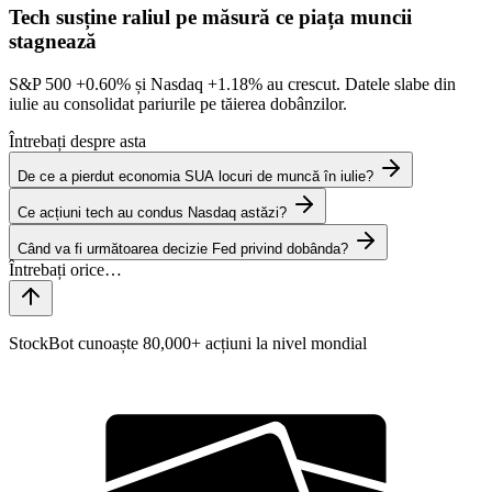
Tech susține raliul pe măsură ce piața muncii
stagnează
S&P 500
+0.60%
și Nasdaq
+1.18%
au crescut. Datele slabe din
iulie au consolidat pariurile pe tăierea dobânzilor.
Întrebați despre asta
De ce a pierdut economia SUA locuri de muncă în iulie?
Ce acțiuni tech au condus Nasdaq astăzi?
Când va fi următoarea decizie Fed privind dobânda?
StockBot cunoaște 80,000+ acțiuni la nivel mondial