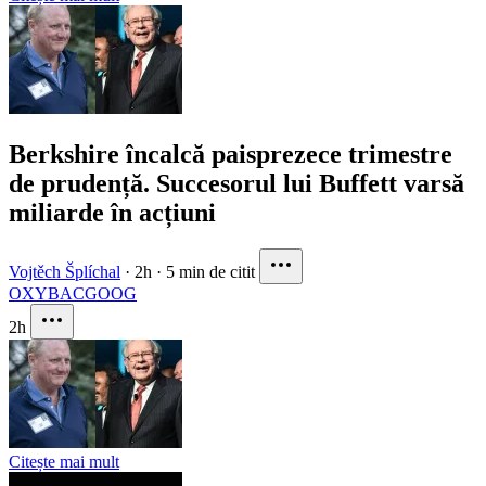
Berkshire încalcă paisprezece trimestre
de prudență. Succesorul lui Buffett varsă
miliarde în acțiuni
Vojtěch Šplíchal
·
2h
·
5 min de citit
OXY
BAC
GOOG
2h
Citește mai mult