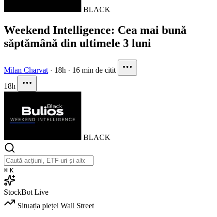
BLACK
Weekend Intelligence: Cea mai bună
săptămână din ultimele 3 luni
Milan Charvat
·
18h
·
16 min de citit
18h
BLACK
⌘
K
StockBot
Live
Situația pieței
Wall Street