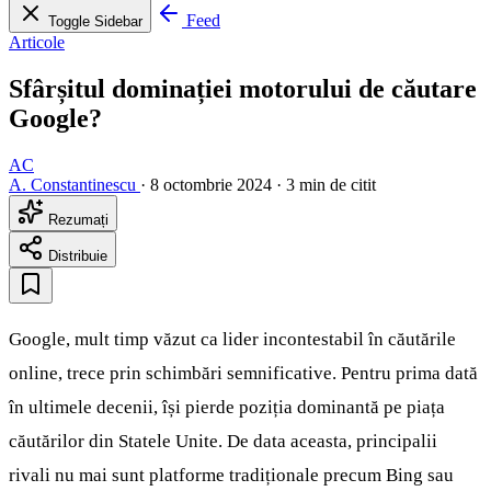
Feed
Toggle Sidebar
Articole
Sfârșitul dominației motorului de căutare
Google?
AC
A. Constantinescu
·
8 octombrie 2024
·
3 min de citit
Rezumați
Distribuie
Google, mult timp văzut ca lider incontestabil în căutările
online, trece prin schimbări semnificative. Pentru prima dată
în ultimele decenii, își pierde poziția dominantă pe piața
căutărilor din Statele Unite. De data aceasta, principalii
rivali nu mai sunt platforme tradiționale precum Bing sau