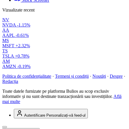
Stock Screener
Vizualizate recent
NV
NVDA
-1.15%
AA
AAPL
-0.61%
MS
MSFT
+2.32%
TS
TSLA
+0.78%
AM
AMZN
-0.19%
Politica de confidențialitate
·
Termeni și condiții
·
Noutăți
·
Despre
·
Redacția
Toate datele furnizate pe platforma Bulios au scop exclusiv
informativ și nu sunt destinate tranzacționării sau investițiilor.
Află
mai multe
Autentificare
Personalizați-vă feed-ul