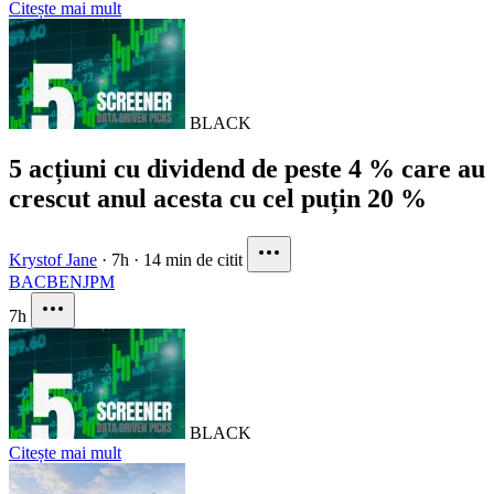
Citește mai mult
BLACK
5 acțiuni cu dividend de peste 4 % care au
crescut anul acesta cu cel puțin 20 %
Krystof Jane
·
7h
·
14 min de citit
BAC
BEN
JPM
7h
BLACK
Citește mai mult