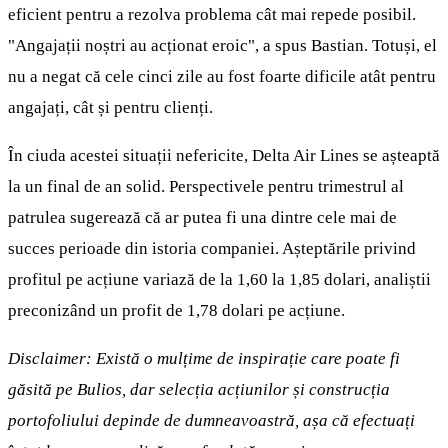
eficient pentru a rezolva problema cât mai repede posibil.
"Angajații noștri au acționat eroic", a spus Bastian. Totuși, el
nu a negat că cele cinci zile au fost foarte dificile atât pentru
angajați, cât și pentru clienți.
În ciuda acestei situații nefericite, Delta Air Lines se așteaptă
la un final de an solid. Perspectivele pentru trimestrul al
patrulea sugerează că ar putea fi una dintre cele mai de
succes perioade din istoria companiei. Așteptările privind
profitul pe acțiune variază de la 1,60 la 1,85 dolari, analiștii
preconizând un profit de 1,78 dolari pe acțiune.
Disclaimer: Există o mulțime de inspirație care poate fi
găsită pe Bulios, dar selecția acțiunilor și construcția
portofoliului depinde de dumneavoastră, așa că efectuați