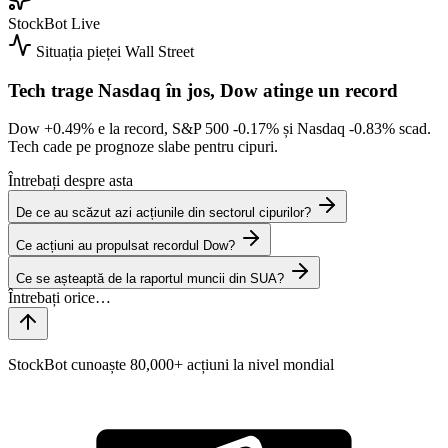
StockBot
Live
Situația pieței
Wall Street
Tech trage Nasdaq în jos, Dow atinge un record
Dow
+0.49%
e la record, S&P 500
-0.17%
și Nasdaq
-0.83%
scad.
Tech cade pe prognoze slabe pentru cipuri.
Întrebați despre asta
De ce au scăzut azi acțiunile din sectorul cipurilor?
Ce acțiuni au propulsat recordul Dow?
Ce se așteaptă de la raportul muncii din SUA?
StockBot cunoaște 80,000+ acțiuni la nivel mondial