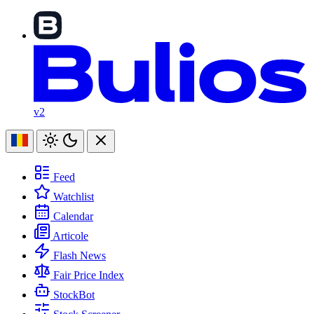
v2
Feed
Watchlist
Calendar
Articole
Flash News
Fair Price Index
StockBot