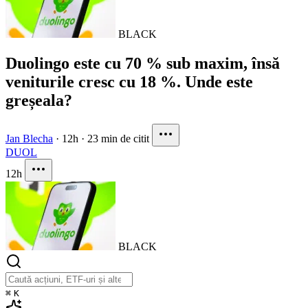
BLACK
Duolingo este cu 70 % sub maxim, însă
veniturile cresc cu 18 %. Unde este
greșeala?
Jan Blecha
·
12h
·
23 min de citit
DUOL
12h
BLACK
⌘
K