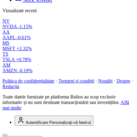
Stock Screener
Vizualizate recent
NV
NVDA
-1.15%
AA
AAPL
-0.61%
MS
MSFT
+2.32%
TS
TSLA
+0.78%
AM
AMZN
-0.19%
Politica de confidențialitate
·
Termeni și condiții
·
Noutăți
·
Despre
·
Redacția
Toate datele furnizate pe platforma Bulios au scop exclusiv
informativ și nu sunt destinate tranzacționării sau investițiilor.
Află
mai multe
Autentificare
Personalizați-vă feed-ul