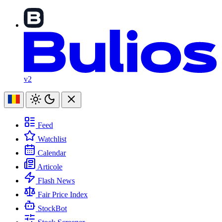
v2
Feed
Watchlist
Calendar
Articole
Flash News
Fair Price Index
StockBot