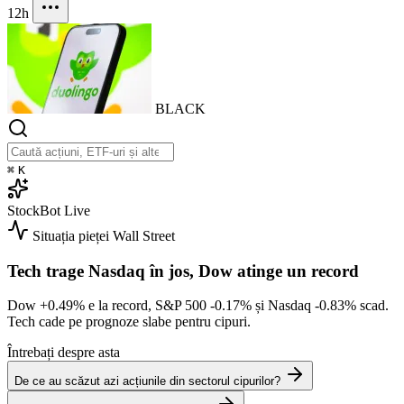
12h
BLACK
⌘
K
StockBot
Live
Situația pieței
Wall Street
Tech trage Nasdaq în jos, Dow atinge un record
Dow
+0.49%
e la record, S&P 500
-0.17%
și Nasdaq
-0.83%
scad.
Tech cade pe prognoze slabe pentru cipuri.
Întrebați despre asta
De ce au scăzut azi acțiunile din sectorul cipurilor?