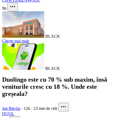
CHWY
AMZN
WOOF
9h
BLACK
Citește mai mult
BLACK
Duolingo este cu 70 % sub maxim, însă
veniturile cresc cu 18 %. Unde este
greșeala?
Jan Blecha
·
12h
·
23 min de citit
DUOL