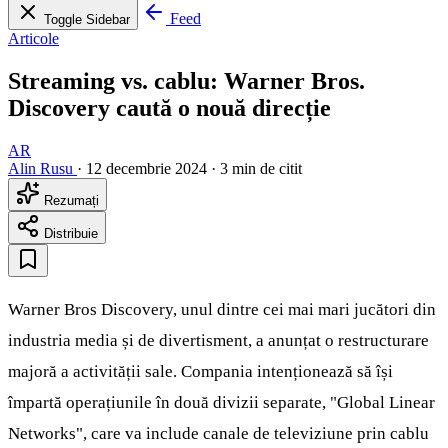
Feed
Toggle Sidebar
Articole
Streaming vs. cablu: Warner Bros.
Discovery caută o nouă direcție
AR
Alin Rusu
·
12 decembrie 2024
·
3 min de citit
Rezumați
Distribuie
Warner Bros Discovery, unul dintre cei mai mari jucători din
industria media și de divertisment, a anunțat o restructurare
majoră a activității sale. Compania intenționează să își
împartă operațiunile în două divizii separate, "Global Linear
Networks", care va include canale de televiziune prin cablu