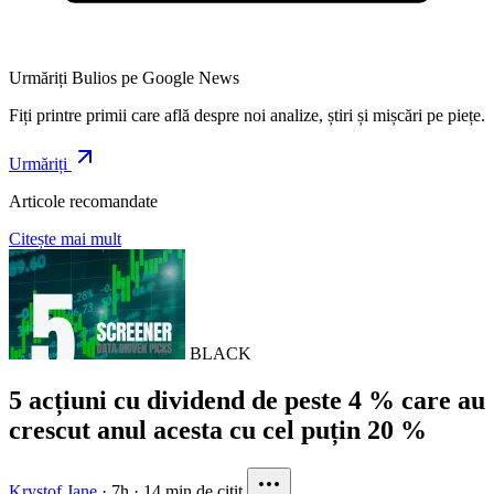
Urmăriți Bulios pe Google News
Fiți printre primii care află despre noi analize, știri și mișcări pe piețe.
Urmăriți
Articole recomandate
Citește mai mult
BLACK
5 acțiuni cu dividend de peste 4 % care au
crescut anul acesta cu cel puțin 20 %
Krystof Jane
·
7h
·
14 min de citit