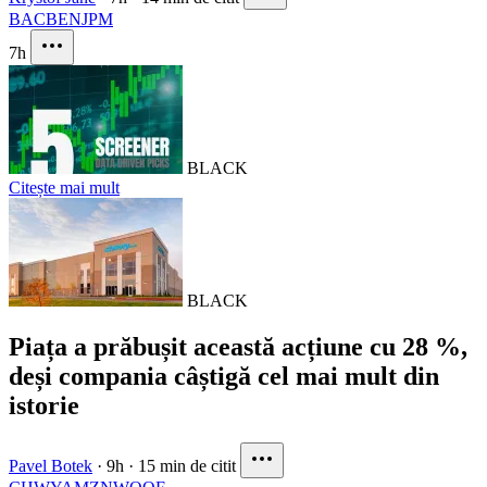
BAC
BEN
JPM
7h
BLACK
Citește mai mult
BLACK
Piața a prăbușit această acțiune cu 28 %,
deși compania câștigă cel mai mult din
istorie
Pavel Botek
·
9h
·
15 min de citit