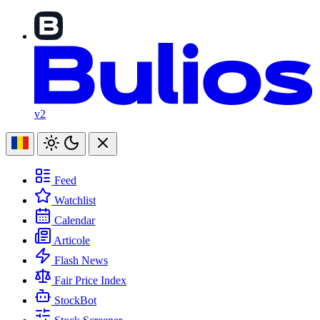
v2
Feed
Watchlist
Calendar
Articole
Flash News
Fair Price Index
StockBot