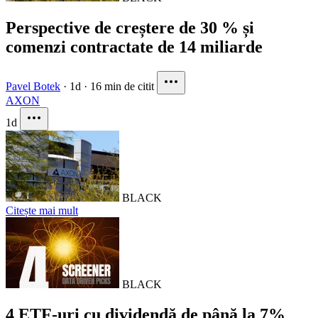
Perspective de creștere de 30 % și
comenzi contractate de 14 miliarde
Pavel Botek
·
1d
·
16 min de citit
AXON
1d
BLACK
Citește mai mult
BLACK
4 ETF-uri cu dividendă de până la 7%