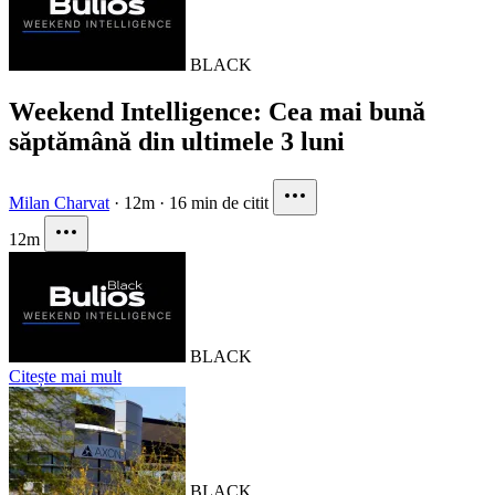
BLACK
Weekend Intelligence: Cea mai bună
săptămână din ultimele 3 luni
Milan Charvat
·
12m
·
16 min de citit
12m
BLACK
Citește mai mult
BLACK