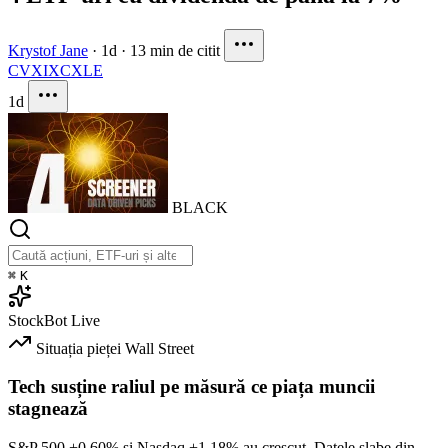
Krystof Jane
·
1d
·
13 min de citit
CVX
IXC
XLE
1d
BLACK
⌘
K
StockBot
Live
Situația pieței
Wall Street
Tech susține raliul pe măsură ce piața muncii
stagnează
S&P 500
+0.60%
și Nasdaq
+1.18%
au crescut. Datele slabe din