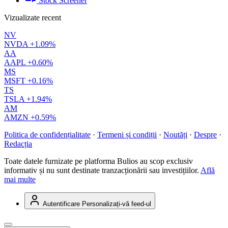
Stock Screener
Vizualizate recent
NV
NVDA
+1.09%
AA
AAPL
+0.60%
MS
MSFT
+0.16%
TS
TSLA
+1.94%
AM
AMZN
+0.59%
Politica de confidențialitate
·
Termeni și condiții
·
Noutăți
·
Despre
·
Redacția
Toate datele furnizate pe platforma Bulios au scop exclusiv
informativ și nu sunt destinate tranzacționării sau investițiilor.
Află
mai multe
Autentificare
Personalizați-vă feed-ul