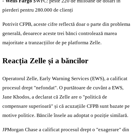
-
Wells Fargo
$WFC
: peste 220 de milioane de dolari în
pierderi pentru 280.000 de clienți
Potrivit CFPB, aceste cifre reflectă doar o parte din problema
generală, deoarece aceste trei bănci controlează marea
majoritate a tranzacțiilor de pe platforma Zelle.
Reacția Zelle și a băncilor
Operatorul Zelle, Early Warning Services (EWS), a calificat
procesul drept "nefondat". O purtătoare de cuvânt a EWS,
Jane Khodos, a declarat că Zelle are o "politică de
compensare superioară" și că acuzațiile CFPB sunt bazate pe
motive politice. Băncile însele au adoptat o poziție similară.
JPMorgan Chase a calificat procesul drept o "exagerare" din