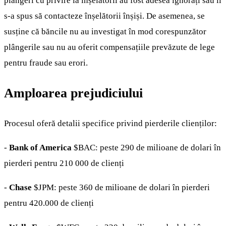
plângeri cu privire la înșelătorii au fost adesea ignorați sau li
s-a spus să contacteze înșelătorii înșiși. De asemenea, se
susține că băncile nu au investigat în mod corespunzător
plângerile sau nu au oferit compensațiile prevăzute de lege
pentru fraude sau erori.
Amploarea prejudiciului
Procesul oferă detalii specifice privind pierderile clienților:
-
Bank of America
$BAC
: peste 290 de milioane de dolari în
pierderi pentru 210 000 de clienți
-
Chase
$JPM
: peste 360 de milioane de dolari în pierderi
pentru 420.000 de clienți