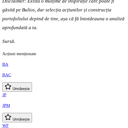
Disclaimer: Există o mulțime de inspirație care poate fi
găsită pe Bulios, dar selecția acțiunilor și construcția
portofoliului depind de tine, așa că fă întotdeauna o analiză
aprofundată a ta.
Sursă.
Acțiuni menționate
BA
BAC
Urmărește
JP
JPM
Urmărește
WF