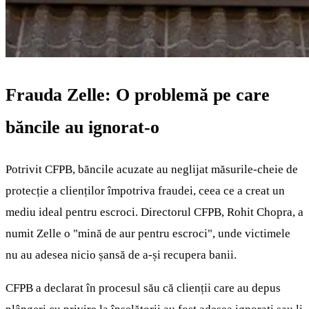
Frauda Zelle: O problemă pe care
băncile au ignorat-o
Potrivit CFPB, băncile acuzate au neglijat măsurile-cheie de
protecție a clienților împotriva fraudei, ceea ce a creat un
mediu ideal pentru escroci. Directorul CFPB, Rohit Chopra, a
numit Zelle o "mină de aur pentru escroci", unde victimele
nu au adesea nicio șansă de a-și recupera banii.
CFPB a declarat în procesul său că clienții care au depus