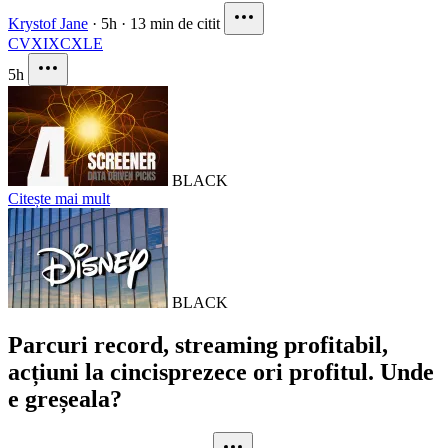
Krystof Jane
·
5h
·
13 min de citit
CVX
IXC
XLE
5h
BLACK
Citește mai mult
BLACK
Parcuri record, streaming profitabil,
acțiuni la cincisprezece ori profitul. Unde
e greșeala?