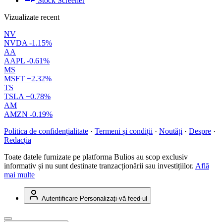
Stock Screener
Vizualizate recent
NV
NVDA
-1.15%
AA
AAPL
-0.61%
MS
MSFT
+2.32%
TS
TSLA
+0.78%
AM
AMZN
-0.19%
Politica de confidențialitate
·
Termeni și condiții
·
Noutăți
·
Despre
·
Redacția
Toate datele furnizate pe platforma Bulios au scop exclusiv
informativ și nu sunt destinate tranzacționării sau investițiilor.
Află
mai multe
Autentificare
Personalizați-vă feed-ul