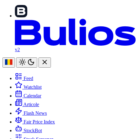
v2
Feed
Watchlist
Calendar
Articole
Flash News
Fair Price Index
StockBot