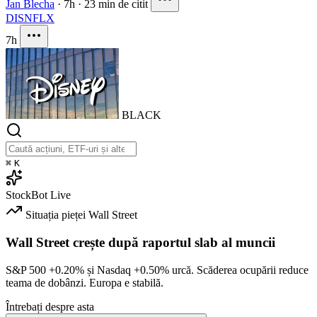
Jan Blecha
·
7h
·
23 min de citit
DIS
NFLX
7h
BLACK
⌘
K
StockBot
Live
Situația pieței
Wall Street
Wall Street crește după raportul slab al muncii
S&P 500
+0.20%
și Nasdaq
+0.50%
urcă. Scăderea ocupării reduce
teama de dobânzi. Europa e stabilă.
Întrebați despre asta