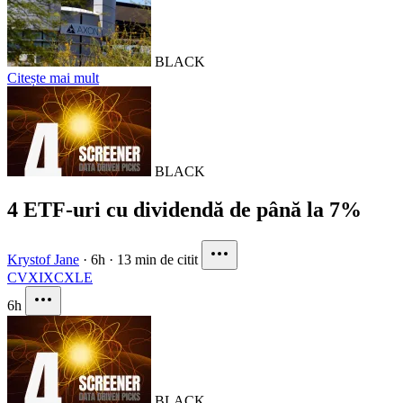
BLACK
Citește mai mult
BLACK
4 ETF-uri cu dividendă de până la 7%
Krystof Jane
·
6h
·
13 min de citit
CVX
IXC
XLE
6h
BLACK