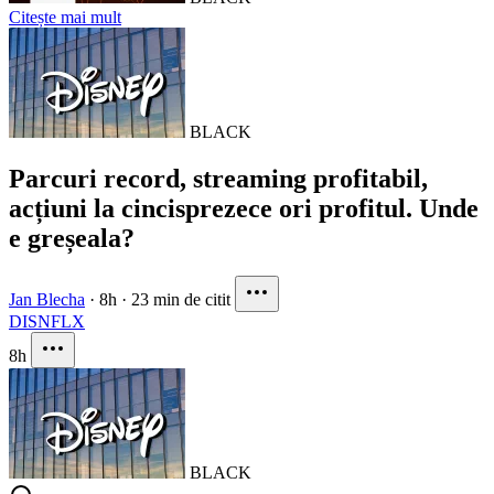
Citește mai mult
BLACK
Parcuri record, streaming profitabil,
acțiuni la cincisprezece ori profitul. Unde
e greșeala?
Jan Blecha
·
8h
·
23 min de citit
DIS
NFLX
8h
BLACK