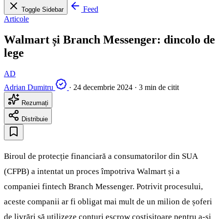
Feed
Toggle Sidebar
Articole
Walmart și Branch Messenger: dincolo de
lege
AD
Adrian Dumitru
·
24 decembrie 2024
·
3 min de citit
Rezumați
Distribuie
Biroul de protecție financiară a consumatorilor din SUA
(CFPB) a intentat un proces împotriva Walmart și a
companiei fintech Branch Messenger. Potrivit procesului,
aceste companii ar fi obligat mai mult de un milion de șoferi
de livrări să utilizeze conturi escrow costisitoare pentru a-și