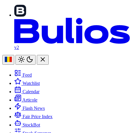
v2
Feed
Watchlist
Calendar
Articole
Flash News
Fair Price Index
StockBot