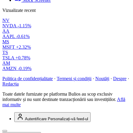
Stock Screener
Vizualizate recent
NV
NVDA
-1.15%
AA
AAPL
-0.61%
MS
MSFT
+2.32%
TS
TSLA
+0.78%
AM
AMZN
-0.19%
Politica de confidențialitate
·
Termeni și condiții
·
Noutăți
·
Despre
·
Redacția
Toate datele furnizate pe platforma Bulios au scop exclusiv
informativ și nu sunt destinate tranzacționării sau investițiilor.
Află
mai multe
Autentificare
Personalizați-vă feed-ul