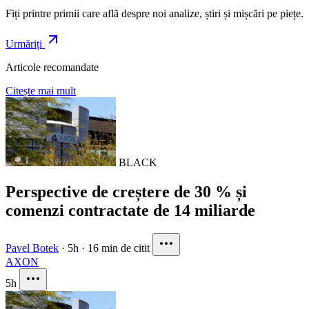
Fiți printre primii care află despre noi analize, știri și mișcări pe piețe.
Urmăriți
Articole recomandate
Citește mai mult
BLACK
Perspective de creștere de 30 % și
comenzi contractate de 14 miliarde
Pavel Botek
·
5h
·
16 min de citit
AXON
5h