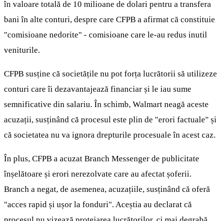
în valoare totală de 10 milioane de dolari pentru a transfera
bani în alte conturi, despre care CFPB a afirmat că constituie
"comisioane nedorite" - comisioane care le-au redus inutil
veniturile.
CFPB susține că societățile nu pot forța lucrătorii să utilizeze
conturi care îi dezavantajează financiar și le iau sume
semnificative din salariu. În schimb, Walmart neagă aceste
acuzații, susținând că procesul este plin de "erori factuale" și
că societatea nu va ignora drepturile procesuale în acest caz.
În plus, CFPB a acuzat Branch Messenger de publicitate
înșelătoare și erori nerezolvate care au afectat șoferii.
Branch a negat, de asemenea, acuzațiile, susținând că oferă
"acces rapid și ușor la fonduri". Aceștia au declarat că
procesul nu vizează protejarea lucrătorilor, ci mai degrabă