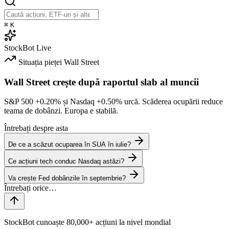
⌘
K
StockBot
Live
Situația pieței
Wall Street
Wall Street crește după raportul slab al muncii
S&P 500
+0.20%
și Nasdaq
+0.50%
urcă. Scăderea ocupării reduce
teama de dobânzi. Europa e stabilă.
Întrebați despre asta
De ce a scăzut ocuparea în SUA în iulie?
Ce acțiuni tech conduc Nasdaq astăzi?
Va crește Fed dobânzile în septembrie?
StockBot cunoaște 80,000+ acțiuni la nivel mondial