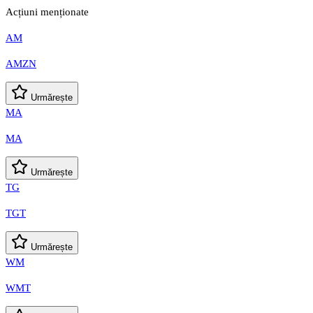
Acțiuni menționate
AM
AMZN
Urmărește
MA
MA
Urmărește
TG
TGT
Urmărește
WM
WMT