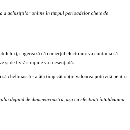
ă a achizițiilor online în timpul perioadelor cheie de
bilelor), sugerează că comerțul electronic va continua să
 și de livrări rapide va fi esențială.
 să cheltuiască - atâta timp cât obțin valoarea potrivită pentru
foliului depind de dumneavoastră, așa că efectuați întotdeauna