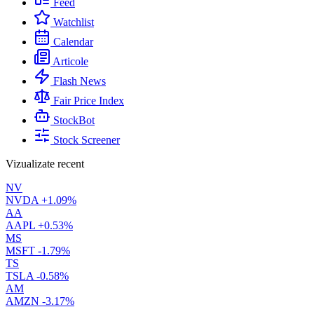
Feed
Watchlist
Calendar
Articole
Flash News
Fair Price Index
StockBot
Stock Screener
Vizualizate recent
NV
NVDA
+1.09%
AA
AAPL
+0.53%
MS
MSFT
-1.79%
TS
TSLA
-0.58%
AM
AMZN
-3.17%