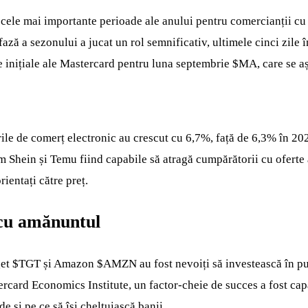
 cele mai importante perioade ale anului pentru comercianții cu a
fază a sezonului a jucat un rol semnificativ, ultimele cinci zile
le inițiale ale Mastercard pentru luna septembrie
$MA
, care se a
ile de comerț electronic au crescut cu 6,7%, față de 6,3% în 20
m Shein și Temu fiind capabile să atragă cumpărătorii cu oferte
ientați către preț.
 cu amănuntul
get
$TGT
și Amazon
$AMZN
au fost nevoiți să investească în pu
ercard Economics Institute, un factor-cheie de succes a fost cap
de și pe ce să își cheltuiască banii.