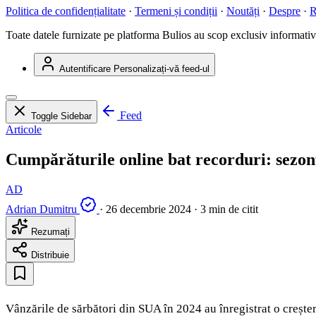
Politica de confidențialitate
·
Termeni și condiții
·
Noutăți
·
Despre
·
R
Toate datele furnizate pe platforma Bulios au scop exclusiv informativ ș
Autentificare
Personalizați-vă feed-ul
Feed
Toggle Sidebar
Articole
Cumpărăturile online bat recorduri: sezonu
AD
Adrian Dumitru
·
26 decembrie 2024
·
3 min de citit
Rezumați
Distribuie
Vânzările de sărbători din SUA în 2024 au înregistrat o creșter