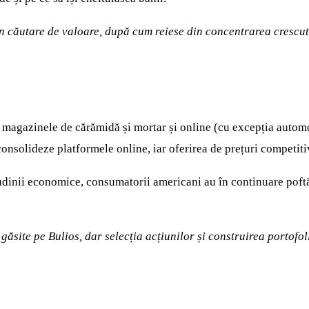
 în căutare de valoare, după cum reiese din concentrarea crescut
 magazinele de cărămidă și mortar și online (cu excepția automo
consolideze platformele online, iar oferirea de prețuri competitive
itudinii economice, consumatorii americani au în continuare poftă
i găsite pe Bulios, dar selecția acțiunilor și construirea porto