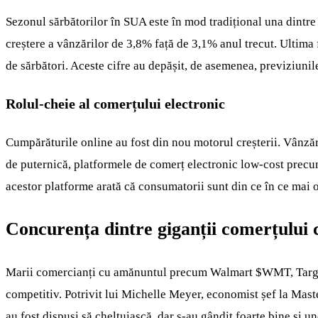
Sezonul sărbătorilor în SUA este în mod tradițional una dintre
creștere a vânzărilor de 3,8% față de 3,1% anul trecut. Ultima 
de sărbători. Aceste cifre au depășit, de asemenea, previziuni
Rolul-cheie al comerțului electronic
Cumpărăturile online au fost din nou motorul creșterii. Vânzăr
de puternică, platformele de comerț electronic low-cost precu
acestor platforme arată că consumatorii sunt din ce în ce mai or
Concurența dintre giganții comerțului
Marii comercianți cu amănuntul precum Walmart
$WMT
, Tar
competitiv. Potrivit lui Michelle Meyer, economist șef la Mast
au fost dispuși să cheltuiască, dar s-au gândit foarte bine și un