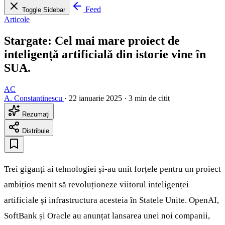
Feed
Toggle Sidebar
Articole
Stargate: Cel mai mare proiect de
inteligență artificială din istorie vine în
SUA.
AC
A. Constantinescu
·
22 ianuarie 2025
·
3 min de citit
Rezumați
Distribuie
Trei giganți ai tehnologiei și-au unit forțele pentru un proiect
ambițios menit să revoluționeze viitorul inteligenței
artificiale și infrastructura acesteia în Statele Unite. OpenAI,
SoftBank și Oracle au anunțat lansarea unei noi companii,