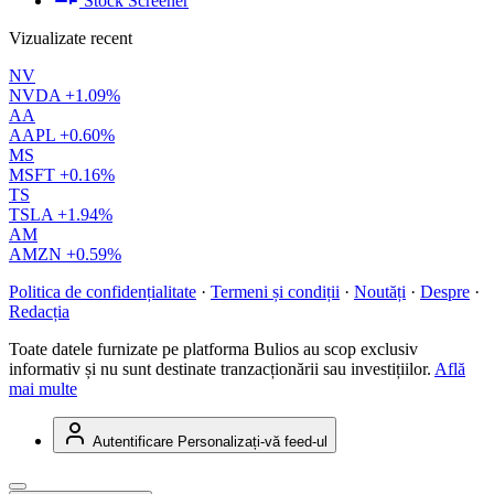
Stock Screener
Vizualizate recent
NV
NVDA
+1.09%
AA
AAPL
+0.60%
MS
MSFT
+0.16%
TS
TSLA
+1.94%
AM
AMZN
+0.59%
Politica de confidențialitate
·
Termeni și condiții
·
Noutăți
·
Despre
·
Redacția
Toate datele furnizate pe platforma Bulios au scop exclusiv
informativ și nu sunt destinate tranzacționării sau investițiilor.
Află
mai multe
Autentificare
Personalizați-vă feed-ul