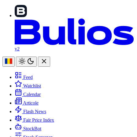
v2
Feed
Watchlist
Calendar
Articole
Flash News
Fair Price Index
StockBot