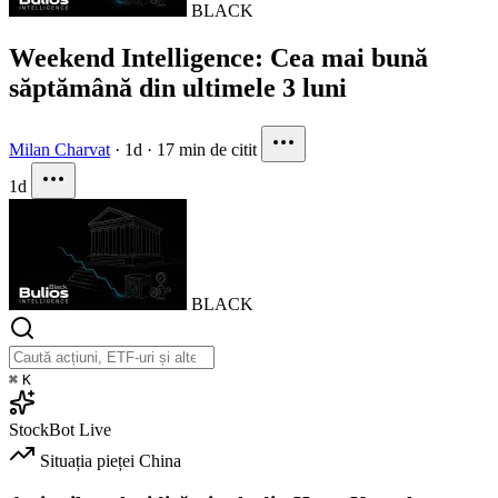
BLACK
Weekend Intelligence: Cea mai bună
săptămână din ultimele 3 luni
Milan Charvat
·
1d
·
17 min de citit
1d
BLACK
⌘
K
StockBot
Live
Situația pieței
China