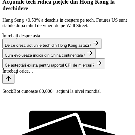
Acțiunile tech ridică piețele din Hong Kong la
deschidere
Hang Seng
+0.53%
a deschis în creștere pe tech. Futures US sunt
stabile după raliul de vineri de pe Wall Street.
Întrebați despre asta
De ce cresc acțiunile tech din Hong Kong astăzi?
Cum evoluează indicii din China continentală?
Ce așteptări există pentru raportul CPI de miercuri?
StockBot cunoaște 80,000+ acțiuni la nivel mondial