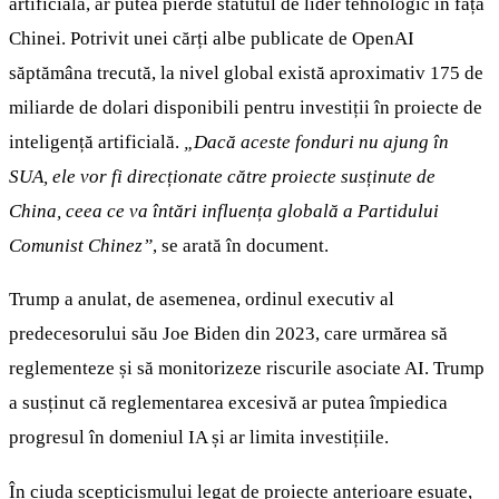
artificială, ar putea pierde statutul de lider tehnologic în fața
Chinei. Potrivit unei cărți albe publicate de OpenAI
săptămâna trecută, la nivel global există aproximativ 175 de
miliarde de dolari disponibili pentru investiții în proiecte de
inteligență artificială.
„Dacă aceste fonduri nu ajung în
SUA, ele vor fi direcționate către proiecte susținute de
China, ceea ce va întări influența globală a Partidului
Comunist Chinez”
, se arată în document.
Trump a anulat, de asemenea, ordinul executiv al
predecesorului său Joe Biden din 2023, care urmărea să
reglementeze și să monitorizeze riscurile asociate AI. Trump
a susținut că reglementarea excesivă ar putea împiedica
progresul în domeniul IA și ar limita investițiile.
În ciuda scepticismului legat de proiecte anterioare eșuate,