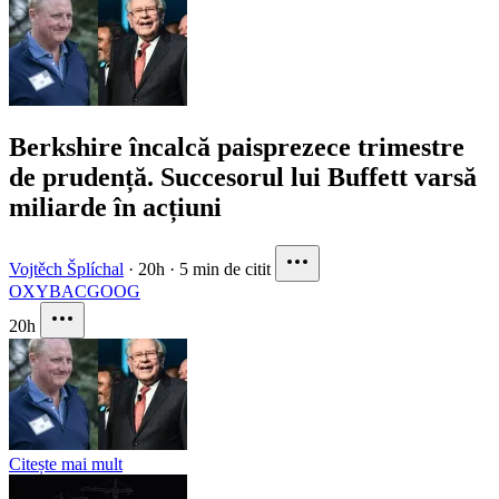
Berkshire încalcă paisprezece trimestre
de prudență. Succesorul lui Buffett varsă
miliarde în acțiuni
Vojtěch Šplíchal
·
20h
·
5 min de citit
OXY
BAC
GOOG
20h
Citește mai mult