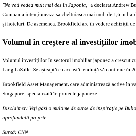
"Ne veți vedea mult mai des în Japonia,"
a declarat Andrew Bu
Compania intenționează să cheltuiască mai mult de 1,6 miliarde 
și hoteluri. De asemenea, Brookfield are în vedere achiziții de 
Volumul în creștere al investițiilor imob
Volumul investițiilor în sectorul imobiliar japonez a crescut 
Lang LaSalle. Se așteaptă ca această tendință să continue în 2025
Brookfield Asset Management, care administrează active în valo
Singapore, specializată în proiecte japoneze.
Disclaimer: Veți găsi o mulțime de surse de inspirație pe Buli
aprofundată proprie.
Sursă:
CNN