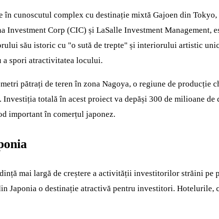
e în cunoscutul complex cu destinație mixtă Gajoen din Tokyo, ca
China Investment Corp (CIC) și LaSalle Investment Management, es
lui său istoric cu "o sută de trepte" și interiorului artistic uni
 a spori atractivitatea locului.
 metri pătrați de teren în zona Nagoya, o regiune de producție 
. Investiția totală în acest proiect va depăși 300 de milioane de
nod important în comerțul japonez.
aponia
ță mai largă de creștere a activității investitorilor străini pe 
din Japonia o destinație atractivă pentru investitori. Hotelurile,