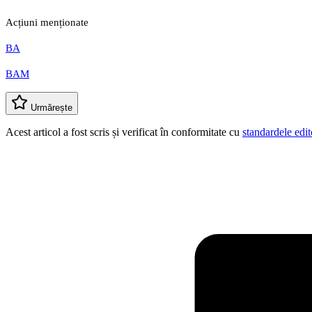
Acțiuni menționate
BA
BAM
Urmărește
Acest articol a fost scris și verificat în conformitate cu
standardele edit