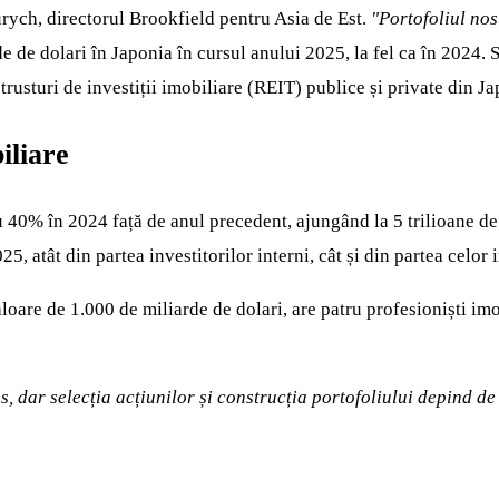
rych, directorul Brookfield pentru Asia de Est.
"Portofoliul nos
de dolari în Japonia în cursul anului 2025, la fel ca în 2024. S
trusturi de investiții imobiliare (REIT) publice și private din Ja
iliare
cu 40% în 2024 față de anul precedent, ajungând la 5 trilioane de
, atât din partea investitorilor interni, cât și din partea celor i
are de 1.000 de miliarde de dolari, are patru profesioniști imo
os, dar selecția acțiunilor și construcția portofoliului depind 