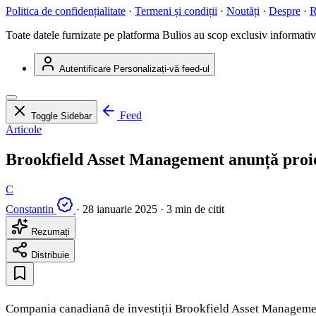
Politica de confidențialitate
·
Termeni și condiții
·
Noutăți
·
Despre
·
R
Toate datele furnizate pe platforma Bulios au scop exclusiv informativ ș
Autentificare
Personalizați-vă feed-ul
Feed
Toggle Sidebar
Articole
Brookfield Asset Management anunță proiec
C
Constantin
·
28 ianuarie 2025
·
3 min de citit
Rezumați
Distribuie
Compania canadiană de investiții Brookfield Asset Management p