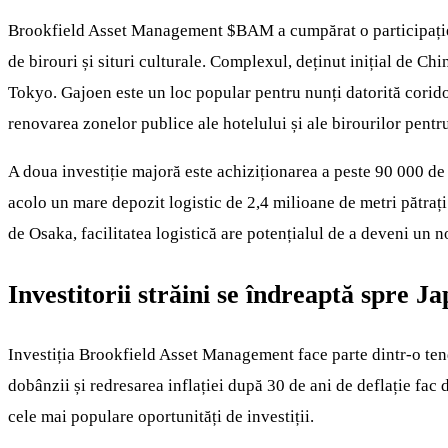
Brookfield Asset Management
$BAM
a cumpărat o participați
de birouri și situri culturale. Complexul, deținut inițial de 
Tokyo. Gajoen este un loc popular pentru nunți datorită coridoru
renovarea zonelor publice ale hotelului și ale birourilor pentru
A doua investiție majoră este achiziționarea a peste 90 000 de
acolo un mare depozit logistic de 2,4 milioane de metri pătrați
de Osaka, facilitatea logistică are potențialul de a deveni un 
Investitorii străini se îndreaptă spre J
Investiția Brookfield Asset Management face parte dintr-o tendin
dobânzii și redresarea inflației după 30 de ani de deflație fac 
cele mai populare oportunități de investiții.