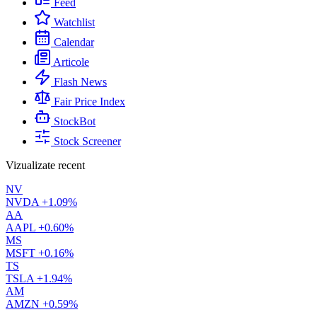
Feed
Watchlist
Calendar
Articole
Flash News
Fair Price Index
StockBot
Stock Screener
Vizualizate recent
NV
NVDA
+1.09%
AA
AAPL
+0.60%
MS
MSFT
+0.16%
TS
TSLA
+1.94%
AM
AMZN
+0.59%