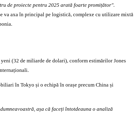
tru de proiecte pentru 2025 arată foarte promițător".
e va axa în principal pe logistică, complexe cu utilizare mixtă
ponia.
 yeni (32 de miliarde de dolari), conform estimărilor Jones
nternaționali.
biliari în Tokyo și o echipă în orașe precum China și
de dumneavoastră, așa că faceți întotdeauna o analiză