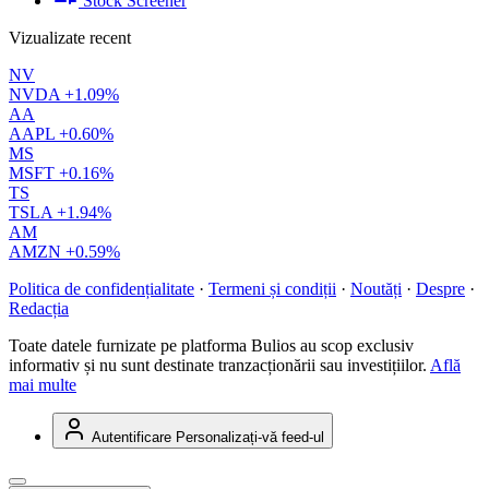
Stock Screener
Vizualizate recent
NV
NVDA
+1.09%
AA
AAPL
+0.60%
MS
MSFT
+0.16%
TS
TSLA
+1.94%
AM
AMZN
+0.59%
Politica de confidențialitate
·
Termeni și condiții
·
Noutăți
·
Despre
·
Redacția
Toate datele furnizate pe platforma Bulios au scop exclusiv
informativ și nu sunt destinate tranzacționării sau investițiilor.
Află
mai multe
Autentificare
Personalizați-vă feed-ul