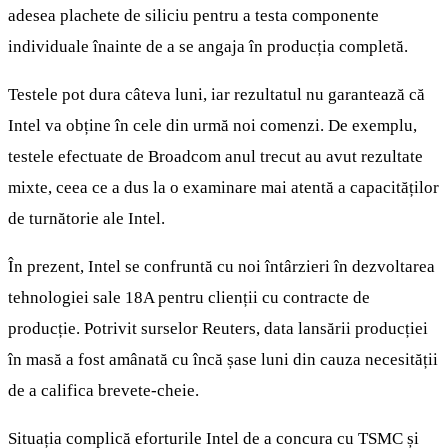
adesea plachete de siliciu pentru a testa componente
individuale înainte de a se angaja în producția completă.
Testele pot dura câteva luni, iar rezultatul nu garantează că
Intel va obține în cele din urmă noi comenzi. De exemplu,
testele efectuate de Broadcom anul trecut au avut rezultate
mixte, ceea ce a dus la o examinare mai atentă a capacităților
de turnătorie ale Intel.
În prezent, Intel se confruntă cu noi întârzieri în dezvoltarea
tehnologiei sale 18A pentru clienții cu contracte de
producție. Potrivit surselor Reuters, data lansării producției
în masă a fost amânată cu încă șase luni din cauza necesității
de a califica brevete-cheie.
Situația complică eforturile Intel de a concura cu TSMC și