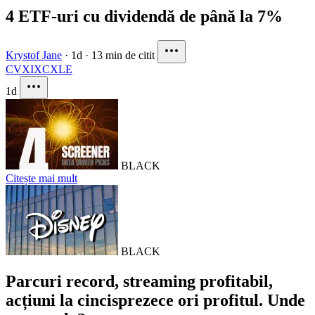
4 ETF-uri cu dividendă de până la 7%
Krystof Jane
·
1d
·
13 min de citit
CVX
IXC
XLE
1d
BLACK
Citește mai mult
BLACK
Parcuri record, streaming profitabil,
acțiuni la cincisprezece ori profitul. Unde