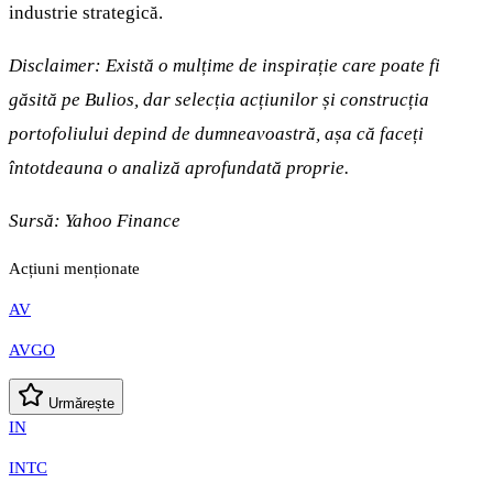
industrie strategică.
Disclaimer: Există o mulțime de inspirație care poate fi
găsită pe Bulios, dar selecția acțiunilor și construcția
portofoliului depind de dumneavoastră, așa că faceți
întotdeauna o analiză aprofundată proprie.
Sursă:
Yahoo Finance
Acțiuni menționate
AV
AVGO
Urmărește
IN
INTC