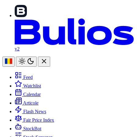
v2
Feed
Watchlist
Calendar
Articole
Flash News
Fair Price Index
StockBot