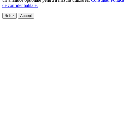
uri analitice opționale pentru a măsura utilizarea.
Consultați Politica
de confidențialitate.
Refuz
Accept