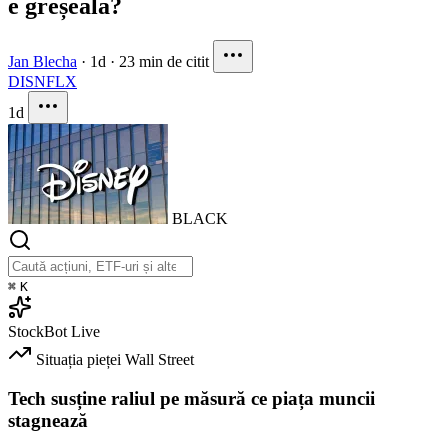
e greșeala?
Jan Blecha
·
1d
·
23 min de citit
DIS
NFLX
1d
BLACK
⌘
K
StockBot
Live
Situația pieței
Wall Street
Tech susține raliul pe măsură ce piața muncii
stagnează